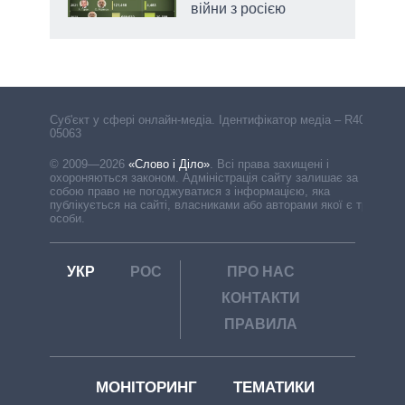
війни з росією
Cуб'єкт у сфері онлайн-медіа. Ідентифікатор медіа – R40-
05063
© 2009—2026
«Слово і Діло»
.
Всі права захищені і
охороняються законом. Адміністрація сайту залишає за
собою право не погоджуватися з інформацією, яка
публікується на сайті, власниками або авторами якої є треті
особи.
УКР
РОС
ПРО НАС
КОНТАКТИ
ПРАВИЛА
МОНІТОРИНГ
ТЕМАТИКИ