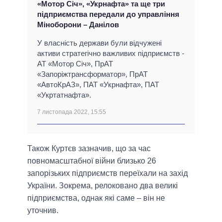
«Мотор Січ», «Укрнафта» та ще три
підприємства передали до управління
Міноборони – Данілов
У власність держави були відчужені
активи стратегічно важливих підприємств -
АТ «Мотор Січ», ПрАТ
«Запоріжтрансформатор», ПрАТ
«АвтоКрАЗ», ПАТ «Укрнафта», ПАТ
«Укртатнафта».
7 листопада 2022, 15:55
Також Куртєв зазначив, що за час
повномасштабної війни близько 26
запорізьких підприємств переїхали на захід
України. Зокрема, релоковано два великі
підприємства, однак які саме – він не
уточнив.