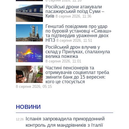
8 серпня 2026, 12:10
Російські дрони атакували
пасажирський поїзд Суми –
Київ
8 серпня 2026, 11:36
Генштаб повідомив про удар
по буровій установці «Сиваш»
та підтвердив ураження двох
НПЗ
8 серпня 2026, 11:51
Російський дрон влучив у
склад у Прилуках, спалахнула
велика пожежа
8 серпня 2026, 11:01
Частині пенсіонерів та
отримувачів соцвиплат треба
змінити банк до 15 вересня:
кого це стосується
8 серпня 2026, 05:15
НОВИНИ
Іспанія запровадила прикордонний
12:26
контроль для мандрівників з Італії