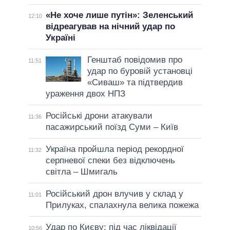
«Не хоче лише путін»: Зеленський
12:10
відреагував на нічний удар по
Україні
Генштаб повідомив про
11:51
удар по буровій установці
«Сиваш» та підтвердив
ураження двох НПЗ
Російські дрони атакували
11:36
пасажирський поїзд Суми – Київ
Україна пройшла період рекордної
11:32
серпневої спеки без відключень
світла – Шмигаль
Російський дрон влучив у склад у
11:01
Прилуках, спалахнула велика пожежа
Удар по Києву: під час ліквідації
10:56