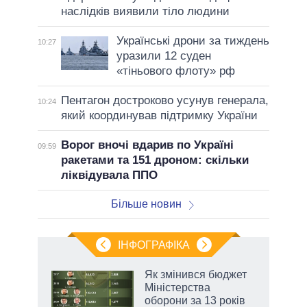
наслідків виявили тіло людини
Українські дрони за тиждень
10:27
уразили 12 суден
«тіньового флоту» рф
Пентагон достроково усунув генерала,
10:24
який координував підтримку України
Ворог вночі вдарив по Україні
09:59
ракетами та 151 дроном: скільки
ліквідувала ППО
Більше новин
ІНФОГРАФІКА
Як змінився бюджет
раїні
Міністерства
ої
оборони за 13 років