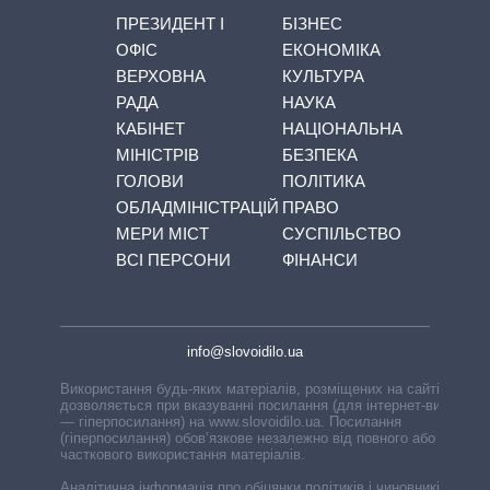
ПРЕЗИДЕНТ І
БІЗНЕС
ОФІС
ЕКОНОМІКА
ВЕРХОВНА
КУЛЬТУРА
РАДА
НАУКА
КАБІНЕТ
НАЦІОНАЛЬНА
МІНІСТРІВ
БЕЗПЕКА
ГОЛОВИ
ПОЛІТИКА
ОБЛАДМІНІСТРАЦІЙ
ПРАВО
МЕРИ МІСТ
СУСПІЛЬСТВО
ВСІ ПЕРСОНИ
ФІНАНСИ
info@slovoidilo.ua
Використання будь-яких матеріалів, розміщених на сайті,
дозволяється при вказуванні посилання (для інтернет-видань
— гіперпосилання) на www.slovoidilo.ua. Посилання
(гіперпосилання) обов’язкове незалежно від повного або
часткового використання матеріалів.
Аналітична інформація про обіцянки політиків і чиновників,