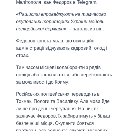
Мелітополя Іван Федоров в Telegram.
«Рашисти впроваджують на тимчасово
окупованих територіях України модель
поліцейської держави»,
– наголосив він.
Федоров констатував, що окупаційні
адміністрації відчувають кадровий голод і
страх.
Тим часом місцеві колаборанти з рядів
поліції або звільняються, або переїжджають
за можливості до Криму.
Російських поліцейських переводять в
Токмак, Пологи та Василівку. Але мова йде
лише про денні чергування. На ніч, як
зазначає Федоров, їх забиратимуть у більш
безпечніші місця. Окупанти бояться
партизан, але водночас лякають місцевих