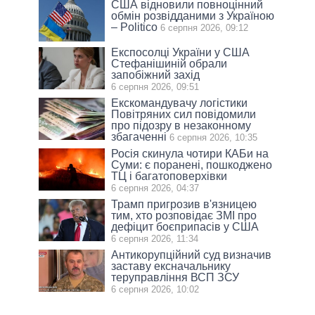
США відновили повноцінний
обмін розвідданими з Україною
– Politico
6 серпня 2026, 09:12
Експосолці України у США
Стефанішиній обрали
запобіжний захід
6 серпня 2026, 09:51
Екскомандувачу логістики
Повітряних сил повідомили
про підозру в незаконному
збагаченні
6 серпня 2026, 10:35
Росія скинула чотири КАБи на
Суми: є поранені, пошкоджено
ТЦ і багатоповерхівки
6 серпня 2026, 04:37
Трамп пригрозив в'язницею
тим, хто розповідає ЗМІ про
дефіцит боєприпасів у США
6 серпня 2026, 11:34
Антикорупційний суд визначив
заставу ексначальнику
теруправління ВСП ЗСУ
6 серпня 2026, 10:02