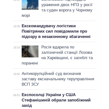
ураження двох НПЗ у росії
та суден ворога у Чорному
морі
Екскомандувачу логістики
10:35
Повітряних сил повідомили про
підозру в незаконному збагаченні
Росія вдарила по
10:10
залізничній станції Лозова
на Харківщині, є загиблі та
поранені
Антикорупційний суд визначив
10:02
заставу ексначальнику теруправління
ВСП ЗСУ
Експосолці України у США
09:51
Стефанішиній обрали запобіжний
захід