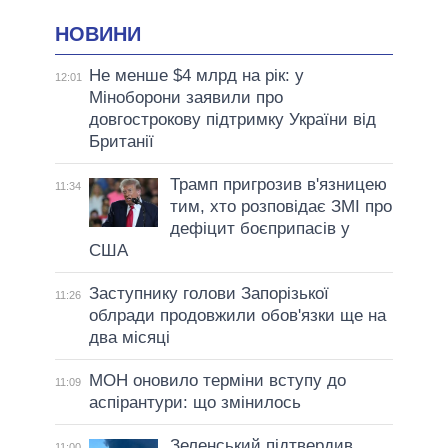
НОВИНИ
Не менше $4 млрд на рік: у
12:01
Міноборони заявили про
довгострокову підтримку України від
Британії
Трамп пригрозив в'язницею
11:34
тим, хто розповідає ЗМІ про
дефіцит боєприпасів у
США
Заступнику голови Запорізької
11:26
облради продовжили обов'язки ще на
два місяці
МОН оновило терміни вступу до
11:09
аспірантури: що змінилось
Зеленський підтвердив
11:00