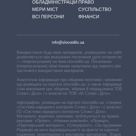
ОБЛАДМІНІСТРАЦІЙ
ПРАВО
МЕРИ МІСТ
СУСПІЛЬСТВО
ВСІ ПЕРСОНИ
ФІНАНСИ
info@slovoidilo.ua
Використання будь-яких матеріалів, розміщених на сайті,
дозволяється при вказуванні посилання (для інтернет-видань
— гіперпосилання) на www.slovoidilo.ua. Посилання
(гіперпосилання) обов’язкове незалежно від повного або
часткового використання матеріалів.
Аналітична інформація про обіцянки політиків і чиновників,
що розміщені на порталі slovoidilo.ua, а також інформація про
стан виконання цих обіцянок, зібрана й опрацьована ТОВ «ІА
Слово і Діло» і є власністю ТОВ «ІА Слово і Діло».
Інфографіки, розміщені на порталі slovoidilo.ua, створені ГО
«Система народного контролю Слово і Діло» і є власністю
ГО «Система народного контролю Слово і Діло».
Матеріали, відмічені значками, публікуються на правах
реклами: «Промо», «Новини компаній», «Позиція»,
«Партнерський матеріал», «Спецпроєкт», «За підтримки».
Редакція не несе відповідальності за факти та оціночні
судження, оприлюднені у рекламних матеріалах. Згідно з