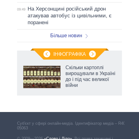
На Херсонщині російський дрон
09:49
атакував автобус із цивільними, є
поранені
Більше новин
ІНФОГРАФІКА
Скільки картоплі
ладів
вирощували в Україні
до і під час великої
війни
Cуб'єкт у сфері онлайн-медіа. Ідентифікатор медіа – R40-
05063
© 2009—2026
«Слово і Діло»
.
Всі права захищені і