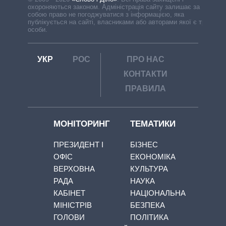
охороняються законом. Адміністрація сайту залишає за
собою право не погоджуватися з інформацією, яка
публікується на сайті, власниками або авторами якої є треті
особи.
УКР
РОС
ПРО НАС
КОНТАКТИ
ПРАВИЛА
МОНІТОРИНГ
ТЕМАТИКИ
ПРЕЗИДЕНТ І
БІЗНЕС
ОФІС
ЕКОНОМІКА
ВЕРХОВНА
КУЛЬТУРА
РАДА
НАУКА
КАБІНЕТ
НАЦІОНАЛЬНА
МІНІСТРІВ
БЕЗПЕКА
ГОЛОВИ
ПОЛІТИКА