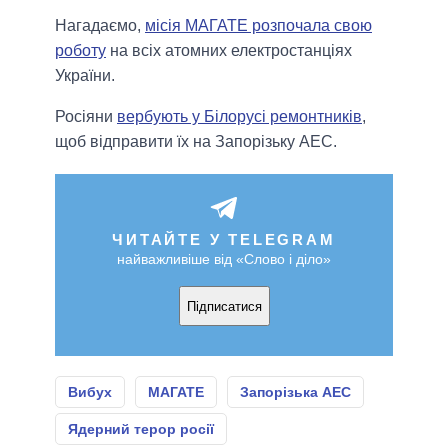
Нагадаємо,
місія МАГАТЕ розпочала свою
роботу
на всіх атомних електростанціях
України.
Росіяни
вербують у Білорусі ремонтників
,
щоб відправити їх на Запорізьку АЕС.
ЧИТАЙТЕ У TELEGRAM
найважливіше від «Слово і діло»
Підписатися
Вибух
МАГАТЕ
Запорізька АЕС
Ядерний терор росії