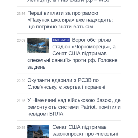
Перші виплати за програмою
23:56
«Пакунок школяра» вже надходять:
що потрібно знати батькам
Ворог обстріляв
ПІДСУМКИ
23:09
стадіон «Чорноморець», а
Сенат США підтримав
«пекельні санкції» проти рф. Головне
за день
Окупанти вдарили з РСЗВ по
22:29
Слов'янську, є жертва і поранені
У Німеччині над військовою базою, де
21:45
ремонтують системи Patriot, помітили
невідомі БПЛА
Сенат США підтримав
20:55
законопроєкт про «пекельні