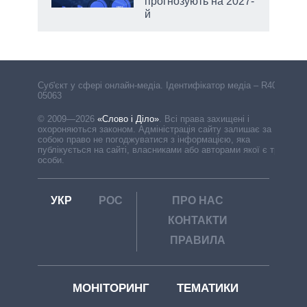
прогнозують на 2027-
й
Cуб'єкт у сфері онлайн-медіа. Ідентифікатор медіа – R40-
05063
© 2009—2026
«Слово і Діло»
.
Всі права захищені і
охороняються законом. Адміністрація сайту залишає за
собою право не погоджуватися з інформацією, яка
публікується на сайті, власниками або авторами якої є треті
особи.
УКР
РОС
ПРО НАС
КОНТАКТИ
ПРАВИЛА
МОНІТОРИНГ
ТЕМАТИКИ