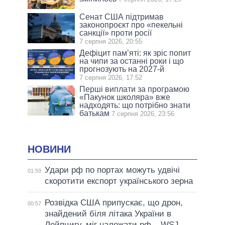
Сенат США підтримав
законопроєкт про «пекельні
санкції» проти росії
7 серпня 2026, 20:55
Дефіцит пам’яті: як зріс попит
на чипи за останні роки і що
прогнозують на 2027-й
7 серпня 2026, 17:52
Перші виплати за програмою
«Пакунок школяра» вже
надходять: що потрібно знати
батькам
7 серпня 2026, 23:56
НОВИНИ
Удари рф по портах можуть удвічі
01:59
скоротити експорт українського зерна
Розвідка США припускає, що дрон,
00:57
знайдений біля літака України в
Лейпцигу, міг належати рф – WSJ