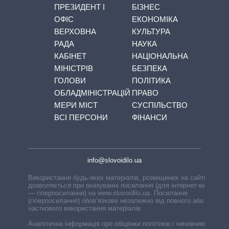
ПРЕЗИДЕНТ І
БІЗНЕС
ОФІС
ЕКОНОМІКА
ВЕРХОВНА
КУЛЬТУРА
РАДА
НАУКА
КАБІНЕТ
НАЦІОНАЛЬНА
МІНІСТРІВ
БЕЗПЕКА
ГОЛОВИ
ПОЛІТИКА
ОБЛАДМІНІСТРАЦІЙ
ПРАВО
МЕРИ МІСТ
СУСПІЛЬСТВО
ВСІ ПЕРСОНИ
ФІНАНСИ
info@slovoidilo.ua
Використання будь-яких матеріалів, розміщених на сайті,
дозволяється при вказуванні посилання (для інтернет-видань
— гіперпосилання) на www.slovoidilo.ua. Посилання
(гіперпосилання) обов’язкове незалежно від повного або
часткового використання матеріалів.
Аналітична інформація про обіцянки політиків і чиновників,