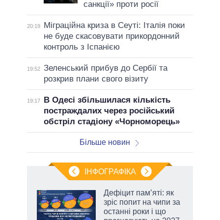
санкції» проти росії
Міграційна криза в Сеуті: Італія поки
20:19
не буде скасовувати прикордонний
контроль з Іспанією
Зеленський прибув до Сербії та
19:52
розкрив плани свого візиту
В Одесі збільшилася кількість
19:17
постраждалих через російський
обстріл стадіону «Чорноморець»
Більше новин
ІНФОГРАФІКА
 5
Дефіцит пам’яті: як
вго
зріс попит на чипи за
останні роки і що