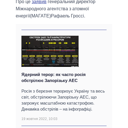
Про це
заявив
генеральний директор
Міжнародного агентства з атомної
енергії(МАГАТЕ)Рафаель Гроссі.
Ядерний терор: як часто росія
обстрілює Запорізьку АЕС
Росія з березня тероризує Україну та весь
світ, обстрілюючи Запорізьку АЕС, що
загрожує масштабною катастрофою.
Динаміка обстрілів – на інфографіці.
19 жовтня 2022, 10:03