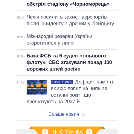
обстріл стадіону «Чорноморець»
Чехія посилить захист аеропортів
18:45
після інциденту з дроном у Лейпцигу
Міжнародні резерви України
18:09
скоротилися у липні
База ФСБ та 6 суден «тіньового
18:05
флоту»: СБС атакували понад 100
ворожих цілей росіян
Дефіцит пам’яті:
ІНФОГРАФІКА
17:52
як зріс попит на чипи за
останні роки і що
прогнозують на 2027-й
Більше новин
ІНФОГРАФІКА