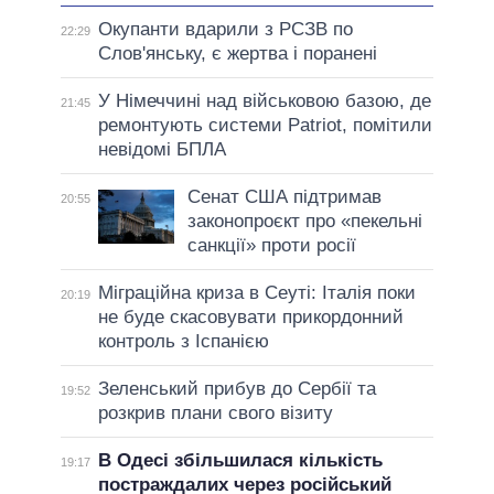
Окупанти вдарили з РСЗВ по
22:29
Слов'янську, є жертва і поранені
У Німеччині над військовою базою, де
21:45
ремонтують системи Patriot, помітили
невідомі БПЛА
Сенат США підтримав
20:55
законопроєкт про «пекельні
санкції» проти росії
Міграційна криза в Сеуті: Італія поки
20:19
не буде скасовувати прикордонний
контроль з Іспанією
Зеленський прибув до Сербії та
19:52
розкрив плани свого візиту
В Одесі збільшилася кількість
19:17
постраждалих через російський