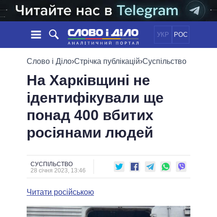
УКР
РОС
НОВИНИ
Слово і Діло
›
Стрічка публікацій
›
Суспільство
На Харківщині не
ОБIЦЯНКИ
СТРІЧКА
ПОЛІТИКА
ідентифікували ще
ПОДІЇ
ЕКОНОМІКА
ПОЛIТИКИ
понад 400 вбитих
СТАТТІ
СУСПІЛЬСТВО
ІНФОГРАФІКА
ДУМКИ
СВІТ
УСІ ПОЛІТИКИ
росіянами людей
ОГЛЯДИ
ПРЕЗИДЕНТ І ОФІС
ВІДЕО
ДАЙДЖЕСТИ
ВЕРХОВНА РАДА
СУСПІЛЬСТВО
ПІДТРИМАТИ
КАБІНЕТ МІНІСТРІВ
28 січня 2023, 13:46
ГОЛОВИ ОБЛАДМІНІСТРАЦІЙ
ПОРІВНЯННЯ ПОЛІТИКІВ
Читати російською
МЕРИ МІСТ
ВСІ ПЕРСОНИ