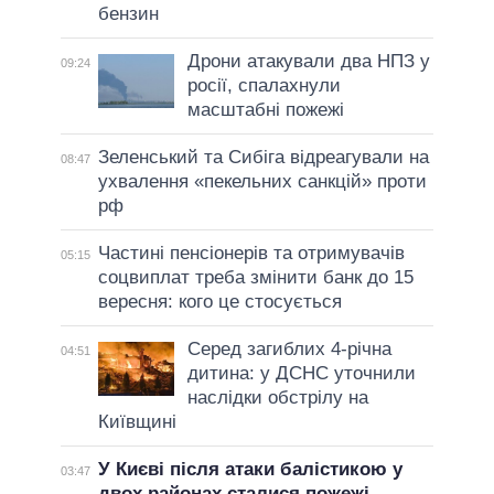
бензин
Дрони атакували два НПЗ у
09:24
росії, спалахнули
масштабні пожежі
Зеленський та Сибіга відреагували на
08:47
ухвалення «пекельних санкцій» проти
рф
Частині пенсіонерів та отримувачів
05:15
соцвиплат треба змінити банк до 15
вересня: кого це стосується
Серед загиблих 4-річна
04:51
дитина: у ДСНС уточнили
наслідки обстрілу на
Київщині
У Києві після атаки балістикою у
03:47
двох районах сталися пожежі