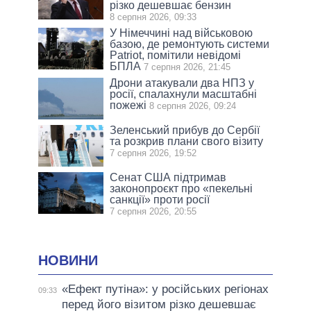
різко дешевшає бензин
8 серпня 2026, 09:33
У Німеччині над військовою
базою, де ремонтують системи
Patriot, помітили невідомі
БПЛА
7 серпня 2026, 21:45
Дрони атакували два НПЗ у
росії, спалахнули масштабні
пожежі
8 серпня 2026, 09:24
Зеленський прибув до Сербії
та розкрив плани свого візиту
7 серпня 2026, 19:52
Сенат США підтримав
законопроєкт про «пекельні
санкції» проти росії
7 серпня 2026, 20:55
НОВИНИ
«Ефект путіна»: у російських регіонах
09:33
перед його візитом різко дешевшає