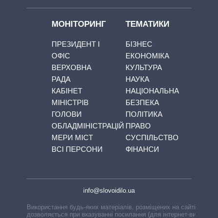
МОНІТОРИНГ
ТЕМАТИКИ
ПРЕЗИДЕНТ І
БІЗНЕС
ОФІС
ЕКОНОМІКА
ВЕРХОВНА
КУЛЬТУРА
РАДА
НАУКА
КАБІНЕТ
НАЦІОНАЛЬНА
МІНІСТРІВ
БЕЗПЕКА
ГОЛОВИ
ПОЛІТИКА
ОБЛАДМІНІСТРАЦІЙ
ПРАВО
МЕРИ МІСТ
СУСПІЛЬСТВО
ВСІ ПЕРСОНИ
ФІНАНСИ
info@slovoidilo.ua
Використання будь-яких матеріалів, розміщених на сайті,
дозволяється при вказуванні посилання (для інтернет-видань