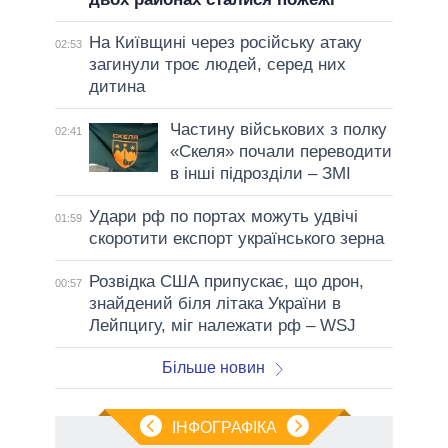
На Київщині через російську атаку
02:53
загинули троє людей, серед них
дитина
Частину військових з полку
02:41
«Скеля» почали переводити
в інші підрозділи – ЗМІ
Удари рф по портах можуть удвічі
01:59
скоротити експорт українського зерна
Розвідка США припускає, що дрон,
00:57
знайдений біля літака України в
Лейпцигу, міг належати рф – WSJ
Більше новин
ІНФОГРАФІКА