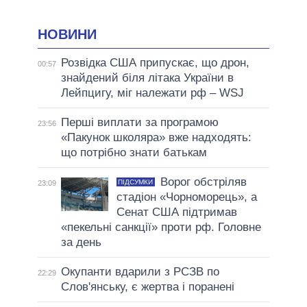
НОВИНИ
Розвідка США припускає, що дрон,
00:57
знайдений біля літака України в
Лейпцигу, міг належати рф – WSJ
Перші виплати за програмою
23:56
«Пакунок школяра» вже надходять:
що потрібно знати батькам
Ворог обстріляв
ПІДСУМКИ
23:09
стадіон «Чорноморець», а
Сенат США підтримав
«пекельні санкції» проти рф. Головне
за день
Окупанти вдарили з РСЗВ по
22:29
Слов'янську, є жертва і поранені