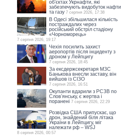
об'єктах Укрнафти, які
забезпечують видобуток нафти
та газу
7 серпня 2026, 17:38
В Одесі збільшилася кількість
постраждалих через
російський обстріл стадіону
«Чорноморець»
7 серпня 2026, 19:17
Чехія посилить захист
аеропортів після інциденту з
дроном у Лейпцигу
7 серпня 2026, 18:45
За ексдержсекретаря МЗС
Банькова внесли заставу, він
вийшов із СІЗО
7 серпня 2026, 16:51
Окупанти вдарили з РСЗВ по
Слов'янську, є жертва і
поранені
7 серпня 2026, 22:29
Розвідка США припускає, що
дрон, знайдений біля літака
України в Лейпцигу, міг
належати рф – WSJ
8 серпня 2026, 00:57