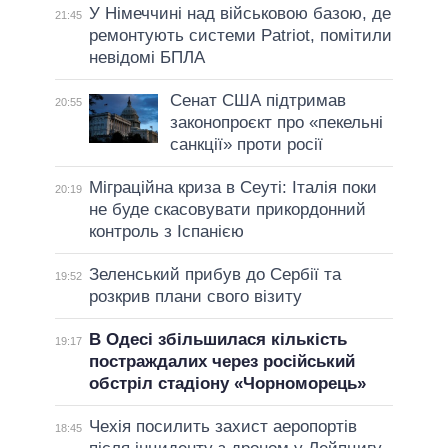
У Німеччині над військовою базою, де
21:45
ремонтують системи Patriot, помітили
невідомі БПЛА
Сенат США підтримав
20:55
законопроєкт про «пекельні
санкції» проти росії
Міграційна криза в Сеуті: Італія поки
20:19
не буде скасовувати прикордонний
контроль з Іспанією
Зеленський прибув до Сербії та
19:52
розкрив плани свого візиту
В Одесі збільшилася кількість
19:17
постраждалих через російський
обстріл стадіону «Чорноморець»
Чехія посилить захист аеропортів
18:45