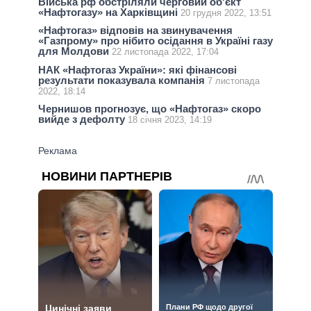
Війська рф обстріляли черговий об'єкт
«Нафтогазу» на Харківщині
20 грудня 2022, 13:51
«Нафтогаз» відповів на звинувачення
«Газпрому» про нібито осідання в Україні газу
для Молдови
22 листопада 2022, 17:04
НАК «Нафтогаз України»: які фінансові
результати показувала компанія
7 листопада
2022, 18:14
Чернишов прогнозує, що «Нафтогаз» скоро
вийде з дефолту
18 січня 2023, 14:19