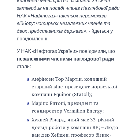
«Кабінет Міністрів на засіданні 24 січня
затвердив на посаді членів Наглядової ради
НАК «Нафтогаз» шістьох переможців
відбору: чотирьох незалежних членів та
двох представників держави»
, - йдеться у
повідомленні.
У НАК «Нафтогаз України» повідомили, що
незалежними членами наглядової ради
стали:
Анфінсен Тор Мартін, колишній
старший віце-президент норвезької
компанії Equinor (Statoil);
Маріно Ентоні, президент та
гендиректор Vermilion Energy;
Хуквей Річард, який має 33-річний
досвід роботи у компанії BP; – Людо
ван дер Хейден, професор бізнес-