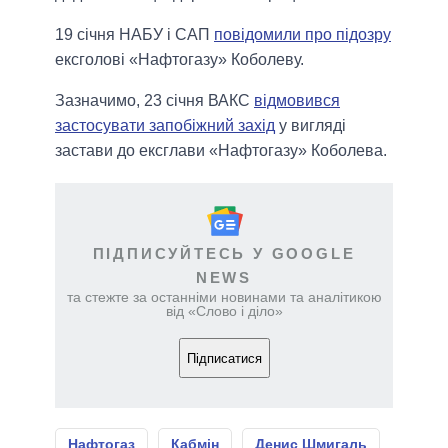
19 січня НАБУ і САП
повідомили про підозру
ексголові «Нафтогазу» Коболеву.
Зазначимо, 23 січня ВАКС
відмовився
застосувати запобіжний захід
у вигляді
застави до ексглави «Нафтогазу» Коболева.
ПІДПИСУЙТЕСЬ У GOOGLE
NEWS
та стежте за останніми новинами та аналітикою
від «Слово і діло»
Підписатися
Нафтогаз
Кабмін
Денис Шмигаль