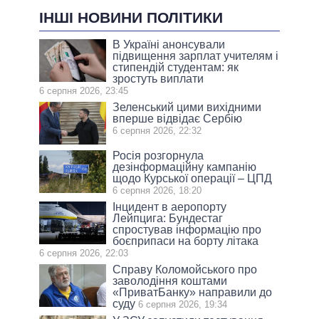
ІНШІ НОВИНИ ПОЛІТИКИ
В Україні анонсували
підвищення зарплат учителям і
стипендій студентам: як
зростуть виплати
6 серпня 2026, 23:45
Зеленський цими вихідними
вперше відвідає Сербію
6 серпня 2026, 22:32
Росія розгорнула
дезінформаційну кампанію
щодо Курської операції – ЦПД
6 серпня 2026, 18:20
Інцидент в аеропорту
Лейпцига: Бундестаг
спростував інформацію про
боєприпаси на борту літака
6 серпня 2026, 22:03
Справу Коломойського про
заволодіння коштами
«ПриватБанку» направили до
суду
6 серпня 2026, 19:34