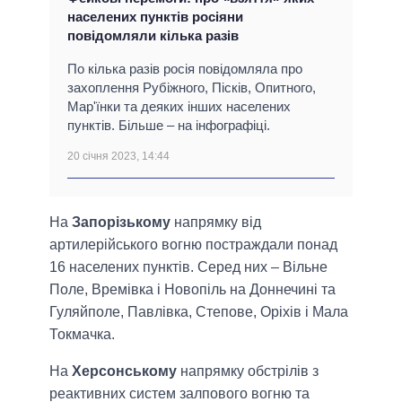
населених пунктів росіяни
повідомляли кілька разів
По кілька разів росія повідомляла про
захоплення Рубіжного, Пісків, Опитного,
Мар'їнки та деяких інших населених
пунктів. Більше – на інфографіці.
20 січня 2023, 14:44
На
Запорізькому
напрямку від
артилерійського вогню постраждали понад
16 населених пунктів. Серед них – Вільне
Поле, Времівка і Новопіль на Доннечині та
Гуляйполе, Павлівка, Степове, Оріхів і Мала
Токмачка.
На
Херсонському
напрямку обстрілів з
реактивних систем залпового вогню та