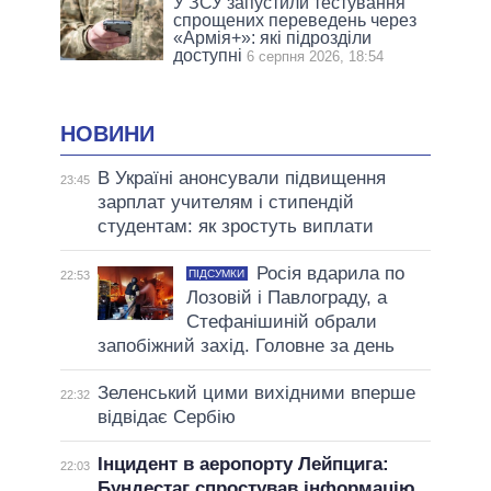
У ЗСУ запустили тестування
спрощених переведень через
«Армія+»: які підрозділи
доступні
6 серпня 2026, 18:54
НОВИНИ
В Україні анонсували підвищення
23:45
зарплат учителям і стипендій
студентам: як зростуть виплати
Росія вдарила по
ПІДСУМКИ
22:53
Лозовій і Павлограду, а
Стефанішиній обрали
запобіжний захід. Головне за день
Зеленський цими вихідними вперше
22:32
відвідає Сербію
Інцидент в аеропорту Лейпцига:
22:03
Бундестаг спростував інформацію