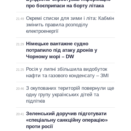
про боєприпаси на борту літака
Окремі списки для зими і літа: Кабмін
21:49
змінить правила розподілу
електроенергії
Німецьке вантажне судно
21:29
потрапило під атаку дронів у
Чорному морі – DW
Росія у липні збільшила видобуток
21:25
нафти та газового конденсату – ЗМІ
З окупованих територій повернули ще
20:46
одну групу українських дітей та
підлітків
Зеленський доручив підготувати
20:41
«спеціальну санкційну операцію»
проти росії