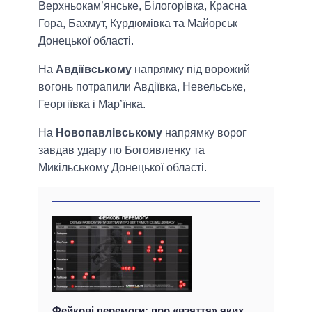
Верхньокам’янське, Білогорівка, Красна
Гора, Бахмут, Курдюмівка та Майорськ
Донецької області.
На
Авдіївському
напрямку під ворожий
вогонь потрапили Авдіївка, Невельське,
Георгіївка і Мар’їнка.
На
Новопавлівському
напрямку ворог
завдав удару по Богоявленку та
Микільському Донецької області.
Фейкові перемоги: про «взяття» яких