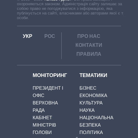
охороняються законом. Адміністрація сайту залишає за
собою право не погоджуватися з інформацією, яка
публікується на сайті, власниками або авторами якої є треті
особи.
УКР
РОС
ПРО НАС
КОНТАКТИ
ПРАВИЛА
МОНІТОРИНГ
ТЕМАТИКИ
ПРЕЗИДЕНТ І
БІЗНЕС
ОФІС
ЕКОНОМІКА
ВЕРХОВНА
КУЛЬТУРА
РАДА
НАУКА
КАБІНЕТ
НАЦІОНАЛЬНА
МІНІСТРІВ
БЕЗПЕКА
ГОЛОВИ
ПОЛІТИКА