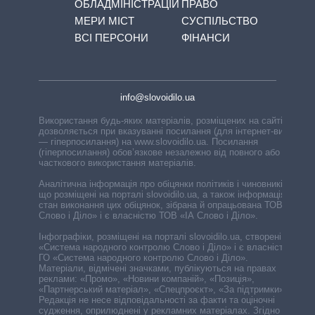
ОБЛАДМІНІСТРАЦІЙ
ПРАВО
МЕРИ МІСТ
СУСПІЛЬСТВО
ВСІ ПЕРСОНИ
ФІНАНСИ
info@slovoidilo.ua
Використання будь-яких матеріалів, розміщених на сайті,
дозволяється при вказуванні посилання (для інтернет-видань
— гіперпосилання) на www.slovoidilo.ua. Посилання
(гіперпосилання) обов’язкове незалежно від повного або
часткового використання матеріалів.
Аналітична інформація про обіцянки політиків і чиновників,
що розміщені на порталі slovoidilo.ua, а також інформація про
стан виконання цих обіцянок, зібрана й опрацьована ТОВ «ІА
Слово і Діло» і є власністю ТОВ «ІА Слово і Діло».
Інфографіки, розміщені на порталі slovoidilo.ua, створені ГО
«Система народного контролю Слово і Діло» і є власністю
ГО «Система народного контролю Слово і Діло».
Матеріали, відмічені значками, публікуються на правах
реклами: «Промо», «Новини компаній», «Позиція»,
«Партнерський матеріал», «Спецпроєкт», «За підтримки».
Редакція не несе відповідальності за факти та оціночні
судження, оприлюднені у рекламних матеріалах. Згідно з