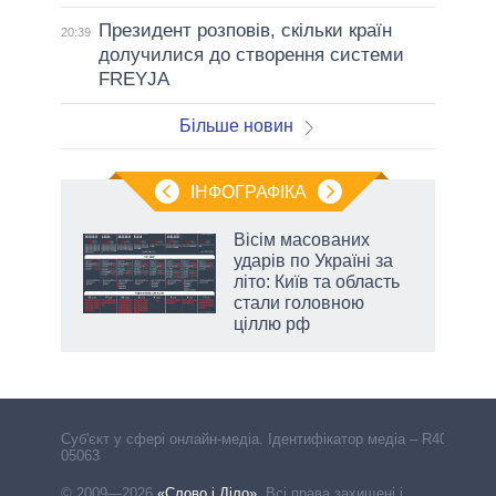
Президент розповів, скільки країн
20:39
долучилися до створення системи
FREYJA
Більше новин
ІНФОГРАФІКА
Вісім масованих
ть
ударів по Україні за
літо: Київ та область
стали головною
ціллю рф
Cуб'єкт у сфері онлайн-медіа. Ідентифікатор медіа – R40-
05063
© 2009—2026
«Слово і Діло»
.
Всі права захищені і