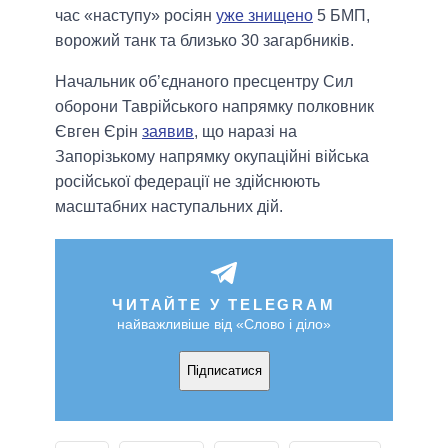
час «наступу» росіян
уже знищено
5 БМП,
ворожий танк та близько 30 загарбників.
Начальник об’єднаного пресцентру Сил
оборони Таврійського напрямку полковник
Євген Єрін
заявив
, що наразі на
Запорізькому напрямку окупаційні війська
російської федерації не здійснюють
масштабних наступальних дій.
ЧИТАЙТЕ У TELEGRAM
найважливіше від «Слово і діло»
Підписатися