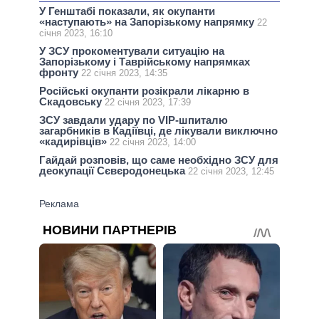
У Генштабі показали, як окупанти
«наступають» на Запорізькому напрямку
22
січня 2023, 16:10
У ЗСУ прокоментували ситуацію на
Запорізькому і Таврійському напрямках
фронту
22 січня 2023, 14:35
Російські окупанти розікрали лікарню в
Скадовську
22 січня 2023, 17:39
ЗСУ завдали удару по VIP-шпиталю
загарбників в Кадіївці, де лікували виключно
«кадирівців»
22 січня 2023, 14:00
Гайдай розповів, що саме необхідно ЗСУ для
деокупації Сєвєродонецька
22 січня 2023, 12:45