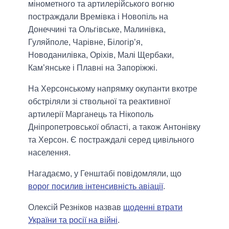
мінометного та артилерійського вогню
постраждали Времівка і Новопіль на
Донеччині та Ольгівське, Малинівка,
Гуляйполе, Чарівне, Білогір’я,
Новоданилівка, Оріхів, Малі Щербаки,
Кам’янське і Плавні на Запоріжжі.
На Херсонському напрямку окупанти вкотре
обстріляли зі ствольної та реактивної
артилерії Марганець та Нікополь
Дніпропетровської області, а також Антонівку
та Херсон. Є постраждалі серед цивільного
населення.
Нагадаємо, у Генштабі повідомляли, що
ворог посилив інтенсивність авіації
.
Олексій Резніков назвав
щоденні втрати
України та росії на війні
.