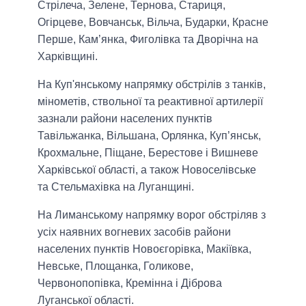
Стрілеча, Зелене, Тернова, Стариця,
Огірцеве, Вовчанськ, Вільча, Бударки, Красне
Перше, Кам’янка, Фиголівка та Дворічна на
Харківщині.
На Куп'янському напрямку обстрілів з танків,
мінометів, ствольної та реактивної артилерії
зазнали райони населених пунктів
Тавільжанка, Вільшана, Орлянка, Куп’янськ,
Крохмальне, Піщане, Берестове і Вишневе
Харківської області, а також Новоселівське
та Стельмахівка на Луганщині.
На Лиманському напрямку ворог обстріляв з
усіх наявних вогневих засобів райони
населених пунктів Новоєгорівка, Макіївка,
Невське, Площанка, Голикове,
Червонопопівка, Кремінна і Діброва
Луганської області.