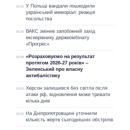
У Польщі вандали пошкодили
16:42
український меморіал: реакція
посольства
ВАКС змінив запобіжний захід
16:20
екскерівнику держкомбінату
«Прогрес»
«Розраховуємо на результат
16:08
протягом 2026-27 років» –
Зеленський про власну
антибалістику
Херсон залишився без світла після
16:03
атаки рф, відновлення може тривати
кілька днів
На Дніпропетровщині уточнили
15:55
кількість жертв сьогоднішніх обстрілів