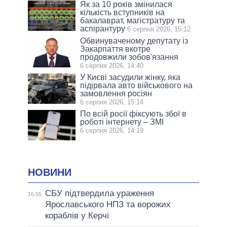
Як за 10 років змінилася
кількість вступників на
бакалаврат, магістратуру та
аспірантуру
6 серпня 2026, 15:12
Обвинуваченому депутату із
Закарпаття вкотре
продовжили зобов'язання
6 серпня 2026, 14:40
У Києві засудили жінку, яка
підірвала авто військового на
замовлення росіян
6 серпня 2026, 15:14
По всій росії фіксують збої в
роботі інтернету – ЗМІ
6 серпня 2026, 14:19
НОВИНИ
СБУ підтвердила ураження
16:55
Ярославського НПЗ та ворожих
кораблів у Керчі