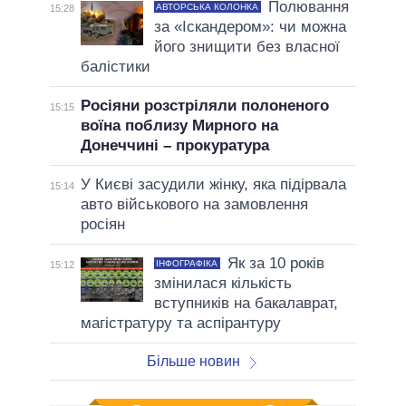
Полювання
АВТОРСЬКА КОЛОНКА
15:28
за «Іскандером»: чи можна
його знищити без власної
балістики
Росіяни розстріляли полоненого
15:15
воїна поблизу Мирного на
Донеччині – прокуратура
У Києві засудили жінку, яка підірвала
15:14
авто військового на замовлення
росіян
Як за 10 років
ІНФОГРАФІКА
15:12
змінилася кількість
вступників на бакалаврат,
магістратуру та аспірантуру
Більше новин