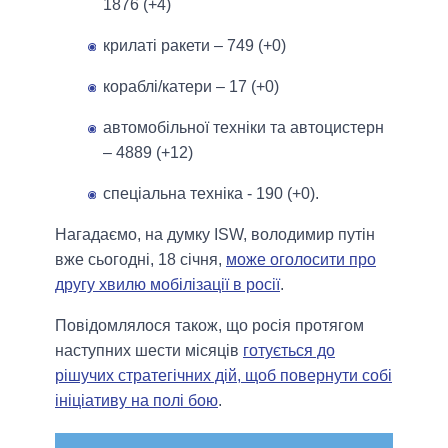
1876 (+4)
крилаті ракети ‒ 749 (+0)
кораблі/катери ‒ 17 (+0)
автомобільної техніки та автоцистерн
– 4889 (+12)
спеціальна техніка - 190 (+0).
Нагадаємо, на думку ISW, володимир путін
вже сьогодні, 18 січня,
може оголосити про
другу хвилю мобілізації в росії
.
Повідомлялося також, що росія протягом
наступних шести місяців
готується до
рішучих стратегічних дій, щоб повернути собі
ініціативу на полі бою
.