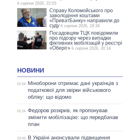
6 серпня 2026, 22:03
Справу Коломойського про
заволодіння коштами
«ПриватБанку» направили до
суду
6 серпня 2026, 19:34
Посадовцям ТЦК повідомили
про підозру через випадки
фіктивних мобілізацій у реєстрі
«Оберіг»
6 серпня 2026, 20:14
НОВИНИ
Міноборони отримає дані українців з
01:59
податкової для звірки військового
обліку: що відомо
Федоров розкрив, як пропонував
01:24
змінити мобілізацію: що передбачав
план
В Україні анонсували підвищення
23:45