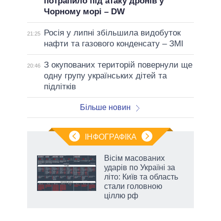
потрапило під атаку дронів у
Чорному морі – DW
Росія у липні збільшила видобуток
21:25
нафти та газового конденсату – ЗМІ
З окупованих територій повернули ще
20:46
одну групу українських дітей та
підлітків
Більше новин
ІНФОГРАФІКА
нтів:
Вісім масованих
 і
ударів по Україні за
nAI
літо: Київ та область
стали головною
ціллю рф