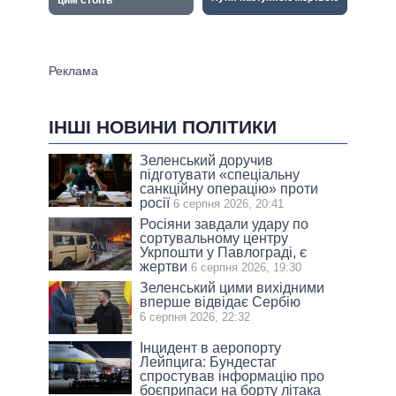
ІНШІ НОВИНИ ПОЛІТИКИ
Зеленський доручив
підготувати «спеціальну
санкційну операцію» проти
росії
6 серпня 2026, 20:41
Росіяни завдали удару по
сортувальному центру
Укрпошти у Павлограді, є
жертви
6 серпня 2026, 19:30
Зеленський цими вихідними
вперше відвідає Сербію
6 серпня 2026, 22:32
Інцидент в аеропорту
Лейпцига: Бундестаг
спростував інформацію про
боєприпаси на борту літака