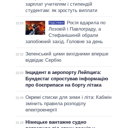
зарплат учителям і стипендій
студентам: як зростуть виплати
Росія вдарила по
ПІДСУМКИ
22:53
Лозовій і Павлограду, а
Стефанішиній обрали
запобіжний захід. Головне за день
Зеленський цими вихідними вперше
22:32
відвідає Сербію
Інцидент в аеропорту Лейпцига:
22:03
Бундестаг спростував інформацію
про боєприпаси на борту літака
Окремі списки для зими і літа: Кабмін
21:49
змінить правила розподілу
електроенергії
Німецьке вантажне судно
21:29