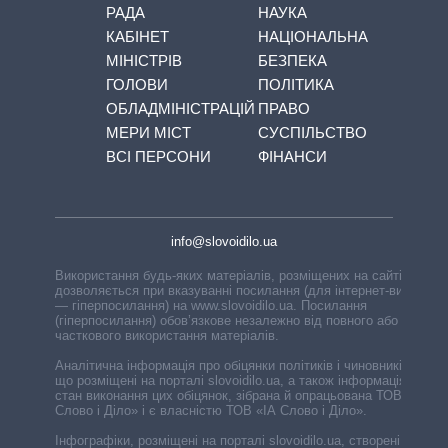
РАДА
НАУКА
КАБІНЕТ
НАЦІОНАЛЬНА
МІНІСТРІВ
БЕЗПЕКА
ГОЛОВИ
ПОЛІТИКА
ОБЛАДМІНІСТРАЦІЙ
ПРАВО
МЕРИ МІСТ
СУСПІЛЬСТВО
ВСІ ПЕРСОНИ
ФІНАНСИ
info@slovoidilo.ua
Використання будь-яких матеріалів, розміщених на сайті,
дозволяється при вказуванні посилання (для інтернет-видань
— гіперпосилання) на www.slovoidilo.ua. Посилання
(гіперпосилання) обов’язкове незалежно від повного або
часткового використання матеріалів.
Аналітична інформація про обіцянки політиків і чиновників,
що розміщені на порталі slovoidilo.ua, а також інформація про
стан виконання цих обіцянок, зібрана й опрацьована ТОВ «ІА
Слово і Діло» і є власністю ТОВ «ІА Слово і Діло».
Інфографіки, розміщені на порталі slovoidilo.ua, створені ГО