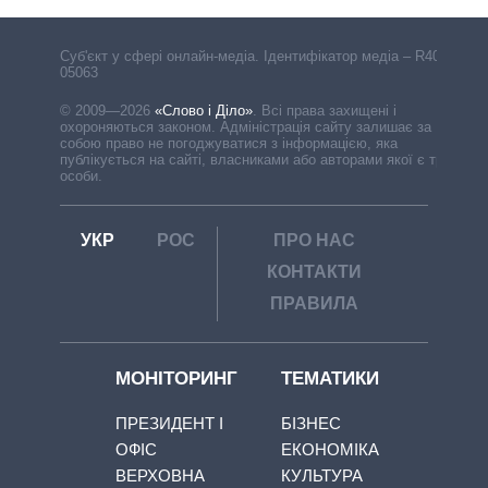
Cуб'єкт у сфері онлайн-медіа. Ідентифікатор медіа – R40-
05063
© 2009—2026
«Слово і Діло»
.
Всі права захищені і
охороняються законом. Адміністрація сайту залишає за
собою право не погоджуватися з інформацією, яка
публікується на сайті, власниками або авторами якої є треті
особи.
УКР
РОС
ПРО НАС
КОНТАКТИ
ПРАВИЛА
МОНІТОРИНГ
ТЕМАТИКИ
ПРЕЗИДЕНТ І
БІЗНЕС
ОФІС
ЕКОНОМІКА
ВЕРХОВНА
КУЛЬТУРА