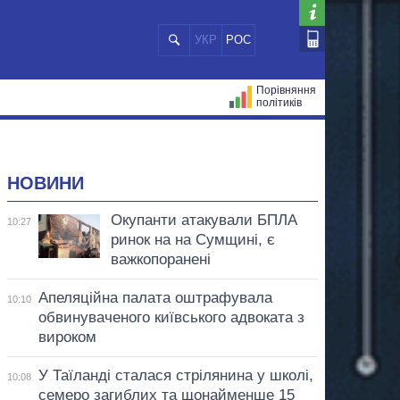
УКР
РОС
Порівняння
політиків
ЦІЙ
МЕРИ МІСТ
ВСІ ПЕРСОНИ
НОВИНИ
Окупанти атакували БПЛА
10:27
ринок на на Сумщині, є
важкопоранені
Апеляційна палата оштрафувала
10:10
обвинуваченого київського адвоката з
вироком
У Таїланді сталася стрілянина у школі,
10:08
семеро загиблих та щонайменше 15