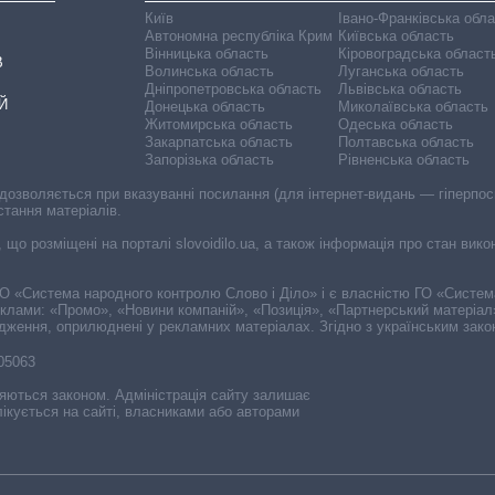
Київ
Івано-Франківська обл
Автономна республіка Крим
Київська область
Вінницька область
Кіровоградська област
В
Волинська область
Луганська область
Дніпропетровська область
Львівська область
Й
Донецька область
Миколаївська область
Житомирська область
Одеська область
Закарпатська область
Полтавська область
Запорізька область
Рівненська область
 дозволяється при вказуванні посилання (для інтернет-видань — гіперпоси
стання матеріалів.
, що розміщені на порталі slovoidilo.ua, а також інформація про стан вик
і ГО «Система народного контролю Слово і Діло» і є власністю ГО «Систе
еклами: «Промо», «Новини компаній», «Позиція», «Партнерський матеріал
судження, оприлюднені у рекламних матеріалах. Згідно з українським зак
-05063
няються законом. Адміністрація сайту залишає
ікується на сайті, власниками або авторами