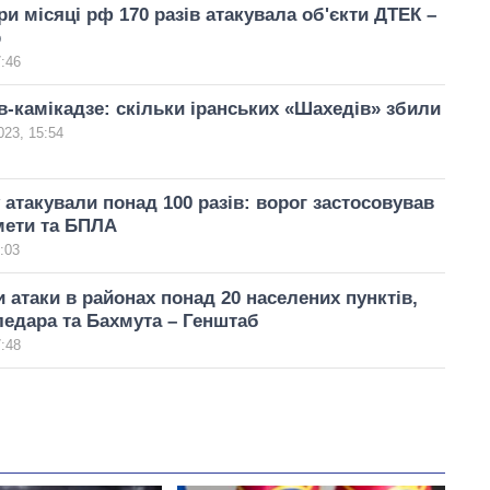
ри місяці рф 170 разів атакувала об'єкти ДТЕК –
р
7:46
в-камікадзе: скільки іранських «Шахедів» збили
023, 15:54
атакували понад 100 разів: ворог застосовував
мети та БПЛА
:03
 атаки в районах понад 20 населених пунктів,
едара та Бахмута – Генштаб
7:48