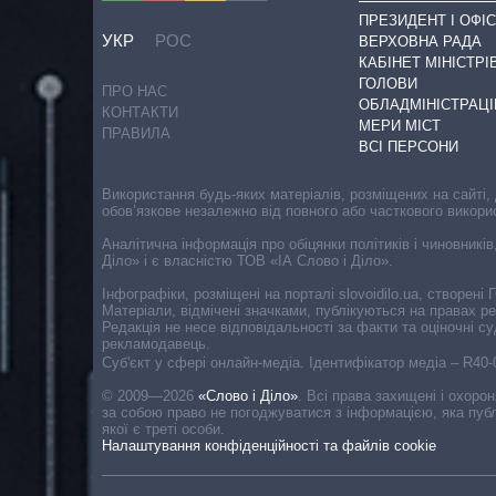
ПРЕЗИДЕНТ І ОФІС
УКР
РОС
ВЕРХОВНА РАДА
КАБІНЕТ МІНІСТРІ
ГОЛОВИ
ПРО НАС
ОБЛАДМІНІСТРАЦІ
КОНТАКТИ
МЕРИ МІСТ
ПРАВИЛА
ВСІ ПЕРСОНИ
Використання будь-яких матеріалів, розміщених на сайті,
обов’язкове незалежно від повного або часткового викори
Аналітична інформація про обіцянки політиків і чиновників
Діло» і є власністю ТОВ «ІА Слово і Діло».
Інфографіки, розміщені на порталі slovoidilo.ua, створен
Матеріали, відмічені значками, публікуються на правах р
Редакція не несе відповідальності за факти та оціночні 
рекламодавець.
Cуб'єкт у сфері онлайн-медіа. Ідентифікатор медіа – R40
© 2009—2026
«Слово і Діло»
.
Всі права захищені і охоро
за собою право не погоджуватися з інформацією, яка публ
якої є треті особи.
Налаштування конфіденційності та файлів cookie