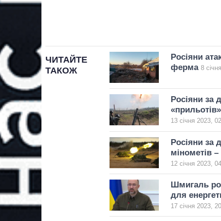
Росіяни ата
ЧИТАЙТЕ
ферма
8 січн
ТАКОЖ
Росіяни за 
«прильотів»
13 січня 2023, 0
Росіяни за 
мінометів –
12 січня 2023, 0
Шмигаль роз
для енергет
17 січня 2023, 2