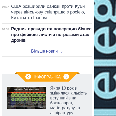
США розширили санкції проти Куби
05:17
через військову співпрацю з росією,
Китаєм та Іраном
Радник президента попередив бізнес
04:57
про фейкові листи з погрозами атак
дронів
Більше новин
ІНФОГРАФІКА
Як за 10 років
змінилася кількість
вступників на
бакалаврат,
магістратуру та
аспірантуру