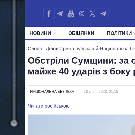
НОВИНИ
ОБIЦЯНКИ
ПОЛIТИКИ
УСІ ПОЛІТИКИ
ПРЕЗИДЕНТ І ОФ
Слово і Діло
›
Стрічка публікацій
›
Національна б
Обстріли Сумщини: за 
майже 40 ударів з боку
НАЦІОНАЛЬНА БЕЗПЕКА
18 січня 2023, 01:15
Читати російською