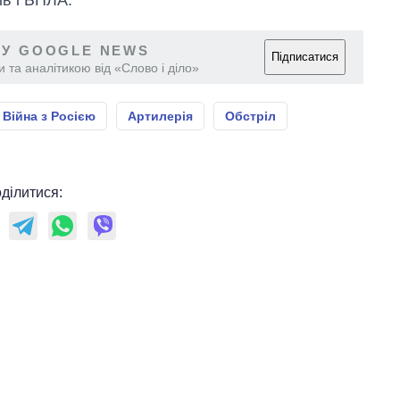
 У GOOGLE NEWS
Підписатися
 та аналітикою від «Слово і діло»
Війна з Росією
Артилерія
Обстріл
ділитися: