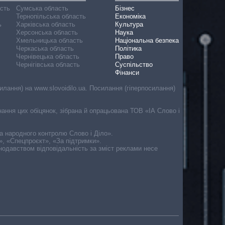
асть
Сумська область
Бізнес
Тернопільська область
Економіка
ь
Харківська область
Культура
Херсонська область
Наука
Хмельницька область
Національна безпека
Черкаська область
Політика
Чернівецька область
Право
Чернігівська область
Суспільство
Фінанси
лання) на www.slovoidilo.ua. Посилання (гіперпосилання)
онання цих обіцянок, зібрана й опрацьована ТОВ «ІА Слово і
ма народного контролю Слово і Діло».
», «Спецпроєкт», «За підтримки».
онодавством відповідальність за зміст реклами несе