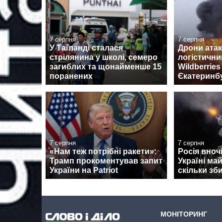
7 серпня
7 серпня
У Таїланді сталася
Дрони ата
стрілянина у школі, семеро
логістични
загиблих та щонайменше 15
Wildberrie
поранених
Єкатеринб
7 серпня
7 серпня
«Нам теж потрібні ракети»:
Росія вноч
Трамп прокоментував запит
Україні ма
України на Patriot
скільки зб
МОНІТОРИНГ