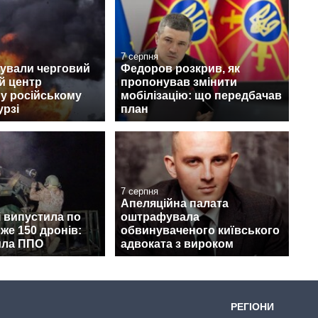
7 серпня
кували черговий
Федоров розкрив, як
й центр
пропонував змінити
s у російському
мобілізацію: що передбачав
урзі
план
7 серпня
Апеляційна палата
і випустила по
оштрафувала
йже 150 дронів:
обвинуваченого київського
ила ППО
адвоката з вироком
РЕГІОНИ