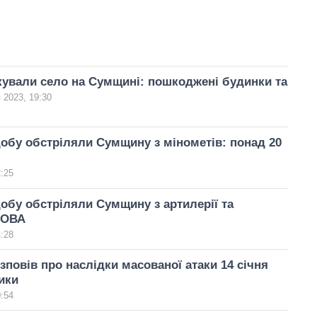
кували село на Сумщині: пошкоджені будинки та
я 2023, 19:30
добу обстріляли Сумщину з мінометів: понад 20
2:25
добу обстріляли Сумщину з артилерії та
 ОВА
4:28
повів про наслідки масованої атаки 14 січня
ики
0:54