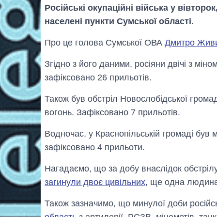
Російські окупаційні війська у вівторок
населені пункти Сумської області.
Про це голова Сумської ОВА
Дмитро Жив
Згідно з його даними, росіяни двічі з міно
зафіксовано 26 прильотів.
Також був обстріл Новослобідської громад
вогонь. Зафіксовано 7 прильотів.
Водночас, у Краснопільській громаді був м
зафіксовано 4 прильоти.
Нагадаємо, що за добу внаслідок обстрілу
загинули двоє цивільних
, ще одна людин
Також зазначимо, що минулої доби російс
область
з артилерії, РСЗВ, мінометів, танк