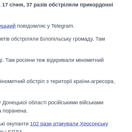
, 17 січня, 37 разів обстріляли прикордонні
ицький
повідомляє у Telegram.
метів обстріляли Білопільську громаду. Там
і. Там росіяни теж відкривали мінометний
інометний обстріл з території країни-агресора,
Економіка ШІ-
 Донецької області російськими військами
гігантів: скільки
а поранена.
коштують і
заробляють
OpenAI та
ькі окупанти
102 рази атакували Херсонську
Anthropic
ів і БПЛА.