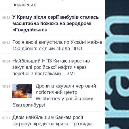
поранених
У Криму після серії вибухів сталась
09:58
масштабна пожежа на аеродромі
«Гвардійське»
Росія вночі випустила по Україні майже
09:32
150 дронів: скільки збила ППО
Найбільший НПЗ Китаю наростив
08:54
закупівлі російської нафти через
перебої з поставками – ЗМІ
Дрони атакували черговий
08:16
логістичний центр
Wildberries у російському
Єкатеринбурзі
Двом найбільшим банкам росії
07:51
загрожує кредитна криза – розвідка