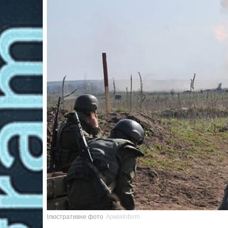
Ілюстративне фото
АрміяInform