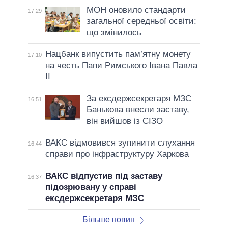
МОН оновило стандарти
17:29
загальної середньої освіти:
що змінилось
Нацбанк випустить пам’ятну монету
17:10
на честь Папи Римського Івана Павла
II
За ексдержсекретаря МЗС
16:51
Банькова внесли заставу,
він вийшов із СІЗО
ВАКС відмовився зупинити слухання
16:44
справи про інфраструктуру Харкова
ВАКС відпустив під заставу
16:37
підозрювану у справі
ексдержсекретаря МЗС
Більше новин