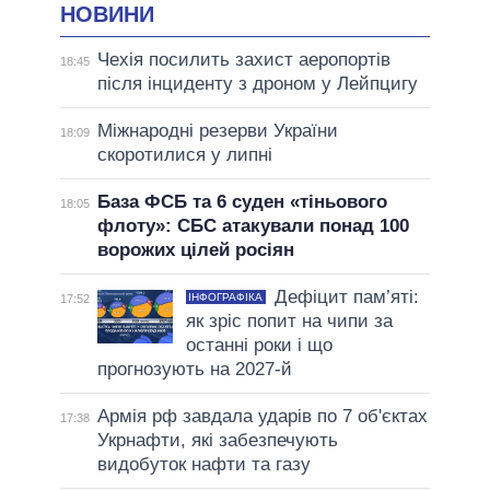
НОВИНИ
Чехія посилить захист аеропортів
18:45
після інциденту з дроном у Лейпцигу
Міжнародні резерви України
18:09
скоротилися у липні
База ФСБ та 6 суден «тіньового
18:05
флоту»: СБС атакували понад 100
ворожих цілей росіян
Дефіцит пам’яті:
ІНФОГРАФІКА
17:52
як зріс попит на чипи за
останні роки і що
прогнозують на 2027-й
Армія рф завдала ударів по 7 об'єктах
17:38
Укрнафти, які забезпечують
видобуток нафти та газу