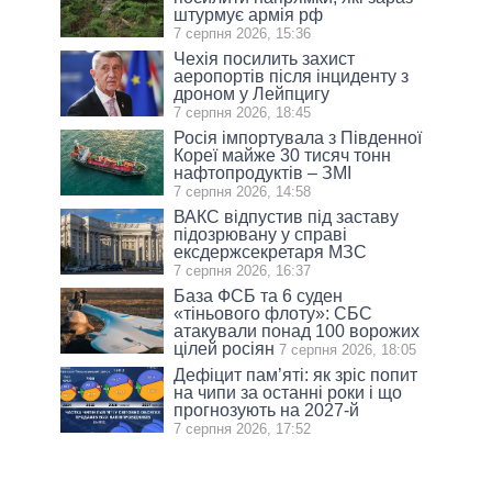
штурмує армія рф
7 серпня 2026, 15:36
Чехія посилить захист
аеропортів після інциденту з
дроном у Лейпцигу
7 серпня 2026, 18:45
Росія імпортувала з Південної
Кореї майже 30 тисяч тонн
нафтопродуктів – ЗМІ
7 серпня 2026, 14:58
ВАКС відпустив під заставу
підозрювану у справі
ексдержсекретаря МЗС
7 серпня 2026, 16:37
База ФСБ та 6 суден
«тіньового флоту»: СБС
атакували понад 100 ворожих
цілей росіян
7 серпня 2026, 18:05
Дефіцит пам’яті: як зріс попит
на чипи за останні роки і що
прогнозують на 2027-й
7 серпня 2026, 17:52