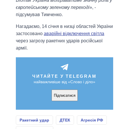
Відтак Україна відіграватиме значну роль у
європейському зеленому переході
», -
підсумував Тимченко.
Нагадаємо, 14 січня в низці областей України
застосовано
аварійні відключення світла
через загрозу ракетних ударів російської
армії.
ЧИТАЙТЕ У TELEGRAM
найважливіше від «Слово і діло»
Підписатися
Ракетний удар
ДТЕК
Агресія РФ