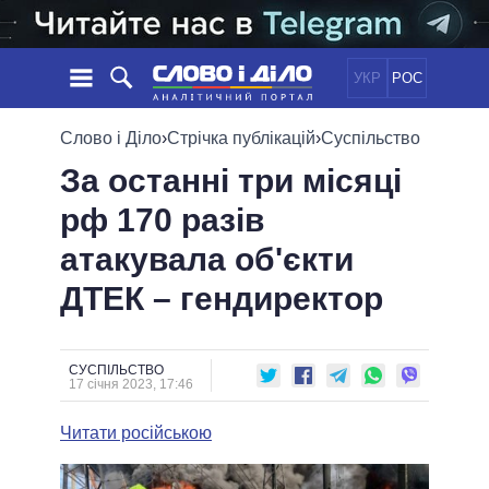
УКР
РОС
НОВИНИ
Слово і Діло
›
Стрічка публікацій
›
Суспільство
За останні три місяці
ОБIЦЯНКИ
СТРІЧКА
ПОЛІТИКА
рф 170 разів
ПОДІЇ
ЕКОНОМІКА
ПОЛIТИКИ
атакувала об'єкти
СТАТТІ
СУСПІЛЬСТВО
ІНФОГРАФІКА
ДУМКИ
СВІТ
УСІ ПОЛІТИКИ
ДТЕК – гендиректор
ОГЛЯДИ
ПРЕЗИДЕНТ І ОФІС
ВІДЕО
ДАЙДЖЕСТИ
ВЕРХОВНА РАДА
СУСПІЛЬСТВО
ПІДТРИМАТИ
КАБІНЕТ МІНІСТРІВ
17 січня 2023, 17:46
ГОЛОВИ ОБЛАДМІНІСТРАЦІЙ
ПОРІВНЯННЯ ПОЛІТИКІВ
Читати російською
МЕРИ МІСТ
ВСІ ПЕРСОНИ