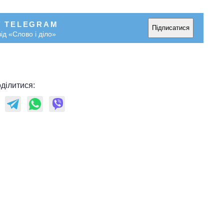
У TELEGRAM
Підписатися
ід «Слово і діло»
ділитися: