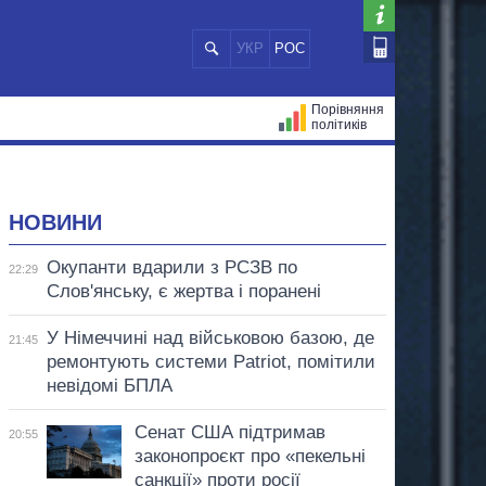
УКР
РОС
Порівняння
політиків
ЦІЙ
МЕРИ МІСТ
ВСІ ПЕРСОНИ
НОВИНИ
Окупанти вдарили з РСЗВ по
22:29
Слов'янську, є жертва і поранені
У Німеччині над військовою базою, де
21:45
ремонтують системи Patriot, помітили
невідомі БПЛА
Сенат США підтримав
20:55
законопроєкт про «пекельні
санкції» проти росії