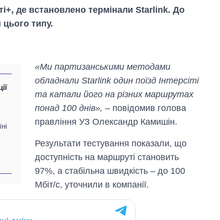
ті+, де встановлено термінали Starlink. До
 цього типу.
«Ми партизанськими методами
обладнали Starlink один поїзд Інтерсіті
ції
та катали його на різних маршрутах
понад 100 днів»,
– повідомив голова
правління УЗ Олександр Камишін.
їні
Результати тестування показали, що
Скільки картоплі
вирощували в
доступність на маршруті становить
Україні до і під час
97%, а стабільна швидкість – до 100
великої війни
Мбіт/с, уточнили в компанії.