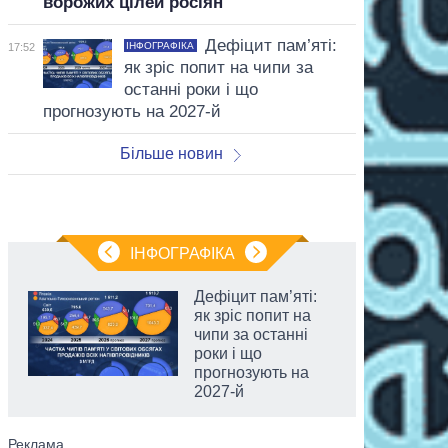
ворожих цілей росіян
Дефіцит пам’яті:
ІНФОГРАФІКА
17:52
як зріс попит на чипи за
останні роки і що
прогнозують на 2027-й
Більше новин
ІНФОГРАФІКА
Дефіцит пам’яті:
як зріс попит на
чипи за останні
роки і що
прогнозують на
2027-й