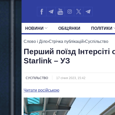
НОВИНИ
ОБIЦЯНКИ
ПОЛIТИКИ
УСІ ПОЛІТИКИ
ПРЕЗИДЕНТ І ОФ
Слово і Діло
›
Стрічка публікацій
›
Суспільство
Перший поїзд Інтерсіті
Starlink – УЗ
СУСПІЛЬСТВО
17 січня 2023, 15:42
Читати російською