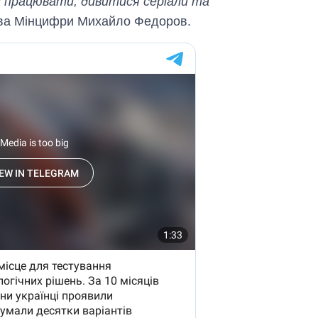
и працювати, дивитися серіали та
лова Мінцифри Михайло Федоров.