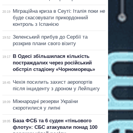
Міграційна криза в Сеуті: Італія поки не
20:19
буде скасовувати прикордонний
контроль з Іспанією
Зеленський прибув до Сербії та
19:52
розкрив плани свого візиту
В Одесі збільшилася кількість
19:17
постраждалих через російський
обстріл стадіону «Чорноморець»
Чехія посилить захист аеропортів
18:45
після інциденту з дроном у Лейпцигу
Міжнародні резерви України
18:09
скоротилися у липні
База ФСБ та 6 суден «тіньового
18:05
флоту»: СБС атакували понад 100