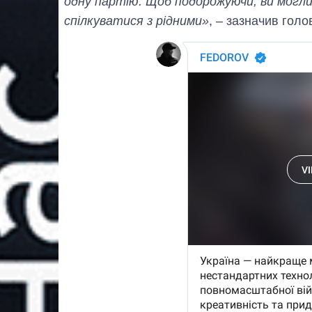
одну партію. Щоб подорожуючи, ви могл
спілкуватися з рідними»
, – зазначив го