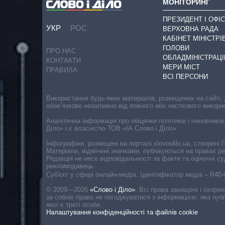
МОНІТОРИНГ
ПРЕЗИДЕНТ І ОФІС
УКР
РОС
ВЕРХОВНА РАДА
КАБІНЕТ МІНІСТРІ
ГОЛОВИ
ПРО НАС
ОБЛАДМІНІСТРАЦІ
КОНТАКТИ
МЕРИ МІСТ
ПРАВИЛА
ВСІ ПЕРСОНИ
Використання будь-яких матеріалів, розміщених на сайті,
обов’язкове незалежно від повного або часткового викори
Аналітична інформація про обіцянки політиків і чиновників
Діло» і є власністю ТОВ «ІА Слово і Діло».
Інфографіки, розміщені на порталі slovoidilo.ua, створен
Матеріали, відмічені значками, публікуються на правах р
Редакція не несе відповідальності за факти та оціночні 
рекламодавець.
Cуб'єкт у сфері онлайн-медіа. Ідентифікатор медіа – R40
© 2009—2026
«Слово і Діло»
.
Всі права захищені і охоро
за собою право не погоджуватися з інформацією, яка публ
якої є треті особи.
Налаштування конфіденційності та файлів cookie