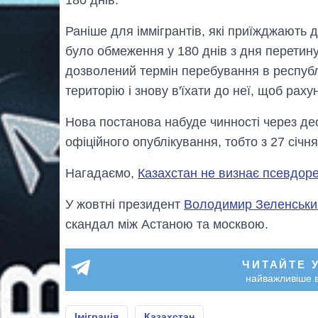
Раніше для іммігрантів, які приїжджають 
було обмеження у 180 днів з дня перетин
дозволений термін перебування в республі
територію і знову в'їхати до неї, щоб рах
Нова постанова набуде чинності через дес
офіційного опублікування, тобто з 27 січня
Нагадаємо,
Казахстан не визнає псевдо
У жовтні президент
Володимир Зеленський
скандал між Астаною та москвою.
ЧИТАЙТЕ 
найважливіше в
Іміграція
Казахстан