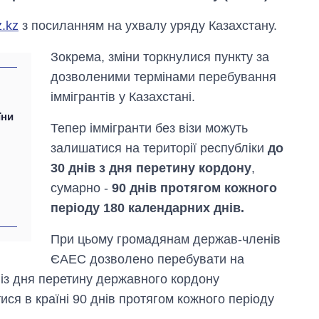
.kz
з посиланням на ухвалу уряду Казахстану.
Зокрема, зміни торкнулися пункту за
дозволеними термінами перебування
іммігрантів у Казахстані.
їни
Тепер іммігранти без візи можуть
залишатися на території республіки
до
30 днів з дня перетину кордону
,
сумарно -
90 днів протягом кожного
періоду 180 календарних днів.
Економіка ШІ-
гігантів: скільки
коштують і
При цьому громадянам держав-членів
заробляють
ЄАЕС дозволено перебувати на
OpenAI та
 із дня перетину державного кордону
Anthropic
ся в країні 90 днів протягом кожного періоду