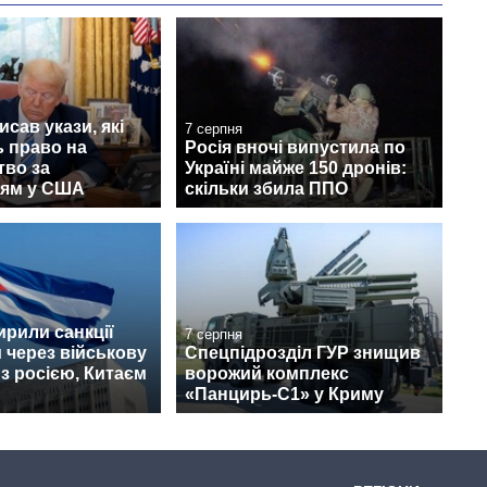
исав укази, які
7 серпня
 право на
Росія вночі випустила по
тво за
Україні майже 150 дронів:
ям у США
скільки збила ППО
рили санкції
7 серпня
 через військову
Спецпідрозділ ГУР знищив
з росією, Китаєм
ворожий комплекс
«Панцирь-С1» у Криму