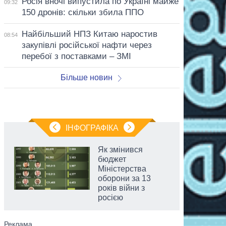
Росія вночі випустила по Україні майже
09:32
150 дронів: скільки збила ППО
Найбільший НПЗ Китаю наростив
08:54
закупівлі російської нафти через
перебої з поставками – ЗМІ
Більше новин
ІНФОГРАФІКА
Як змінився
бюджет
Міністерства
оборони за 13
років війни з
росією