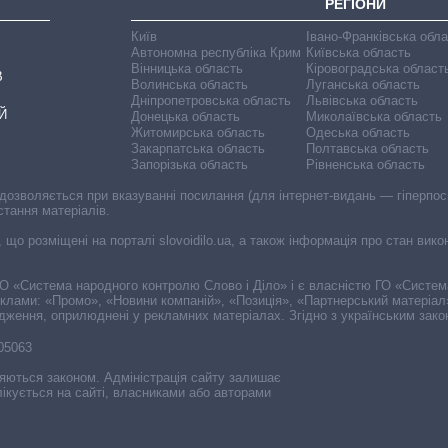
РЕГІОНИ
Київ
Івано-Франківська обл
Автономна республіка Крим
Київська область
Вінницька область
Кіровоградська област
В
Волинська область
Луганська область
Дніпропетровська область
Львівська область
Й
Донецька область
Миколаївська область
Житомирська область
Одеська область
Закарпатська область
Полтавська область
Запорізька область
Рівненська область
 дозволяється при вказуванні посилання (для інтернет-видань — гіперпоси
стання матеріалів.
, що розміщені на порталі slovoidilo.ua, а також інформація про стан вик
і ГО «Система народного контролю Слово і Діло» і є власністю ГО «Систе
еклами: «Промо», «Новини компаній», «Позиція», «Партнерський матеріал
судження, оприлюднені у рекламних матеріалах. Згідно з українським зак
-05063
няються законом. Адміністрація сайту залишає
ікується на сайті, власниками або авторами