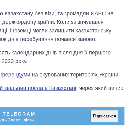
до Казахстану без візи, та громадян ЄАЕС не
у держкордону країни. Коли закінчувався
ці, іноземці могли залишити казахстанську
унок днів перебування почався заново.
ять календарних днів після дня її першого
 2023 року.
референдуми
на окупованих територіях України.
 звільнив посла в Казахстані
, через який виник
У TELEGRAM
Підписатися
ід «Слово і діло»