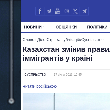
НОВИНИ
ОБIЦЯНКИ
ПОЛIТИКИ
УСІ ПОЛІТИКИ
ПРЕЗИДЕНТ І ОФ
Слово і Діло
›
Стрічка публікацій
›
Суспільство
Казахстан змінив прави
іммігрантів у країні
СУСПІЛЬСТВО
17 січня 2023, 12:45
Читати російською