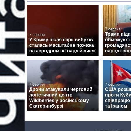
7 серпня
Трамп підп
7 серпня
У Криму після серії вибухів
обмежують
сталась масштабна пожежа
громадянс
на аеродромі «Гвардійське»
народженн
7 серпня
7 серпня
Дрони атакували черговий
США розши
логістичний центр
проти Куби
Wildberries у російському
співпрацю 
Єкатеринбурзі
та Іраном