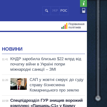
УКР
РОС
Порівняння
політиків
ЦІЙ
МЕРИ МІСТ
ВСІ ПЕРСОНИ
НОВИНИ
КНДР заробила близько $22 млрд від
11:41
початку війни в Україні попри
міжнародні санкції – ЗМІ
САП у жовтні скерує до суду
11:20
справу бізнесмена
Комарницького про землю
Спецпідрозділ ГУР знищив ворожий
10:58
комплекс «Панцирь-С1» у Криму