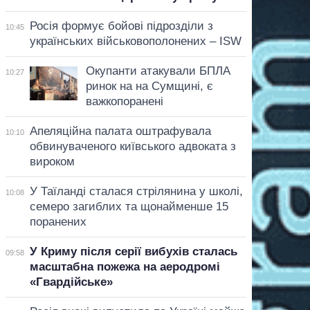
Росія формує бойові підрозділи з
10:45
українських військовополонених – ISW
Окупанти атакували БПЛА
10:27
ринок на на Сумщині, є
важкопоранені
Апеляційна палата оштрафувала
10:10
обвинуваченого київського адвоката з
вироком
У Таїланді сталася стрілянина у школі,
10:08
семеро загиблих та щонайменше 15
поранених
У Криму після серії вибухів сталась
09:58
масштабна пожежа на аеродромі
«Гвардійське»