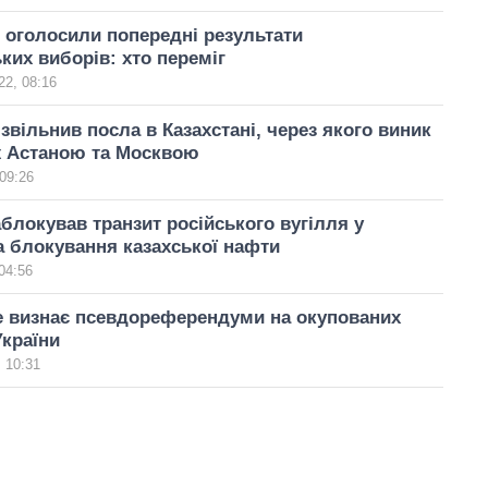
і оголосили попередні результати
ких виборів: хто переміг
22, 08:16
звільнив посла в Казахстані, через якого виник
ж Астаною та Москвою
09:26
аблокував транзит російського вугілля у
а блокування казахської нафти
04:56
е визнає псевдореферендуми на окупованих
України
 10:31