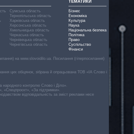
ТЕМАТИКИ
асть
Сумська область
Бізнес
Тернопільська область
Економіка
ь
Харківська область
Культура
Херсонська область
Наука
Хмельницька область
Національна безпека
Черкаська область
Політика
Чернівецька область
Право
Чернігівська область
Суспільство
Фінанси
лання) на www.slovoidilo.ua. Посилання (гіперпосилання)
онання цих обіцянок, зібрана й опрацьована ТОВ «ІА Слово і
ма народного контролю Слово і Діло».
», «Спецпроєкт», «За підтримки».
онодавством відповідальність за зміст реклами несе