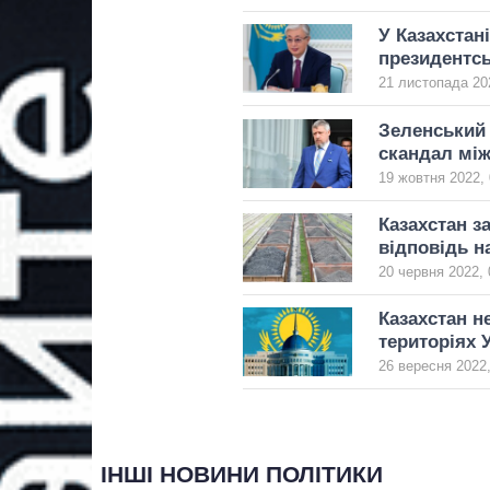
У Казахстан
президентсь
21 листопада 20
Зеленський 
скандал мі
19 жовтня 2022, 
Казахстан з
відповідь н
20 червня 2022, 
Казахстан н
територіях 
26 вересня 2022,
ІНШІ НОВИНИ ПОЛІТИКИ