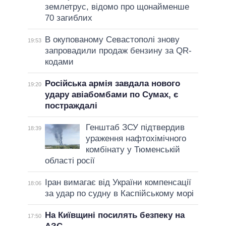
землетрус, відомо про щонайменше
70 загиблих
В окупованому Севастополі знову
19:53
запровадили продаж бензину за QR-
кодами
Російська армія завдала нового
19:20
удару авіабомбами по Сумах, є
постраждалі
Генштаб ЗСУ підтвердив
18:39
ураження нафтохімічного
комбінату у Тюменській
області росії
Іран вимагає від України компенсації
18:06
за удар по судну в Каспійському морі
На Київщині посилять безпеку на
17:50