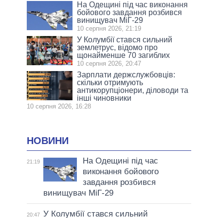
На Одещині під час виконання
бойового завдання розбився
винищувач МіГ-29
10 серпня 2026, 21:19
У Колумбії стався сильний
землетрус, відомо про
щонайменше 70 загиблих
10 серпня 2026, 20:47
Зарплати держслужбовців:
скільки отримують
антикорупціонери, діловоди та
інші чиновники
10 серпня 2026, 16:28
НОВИНИ
На Одещині під час
21:19
виконання бойового
завдання розбився
винищувач МіГ-29
У Колумбії стався сильний
20:47