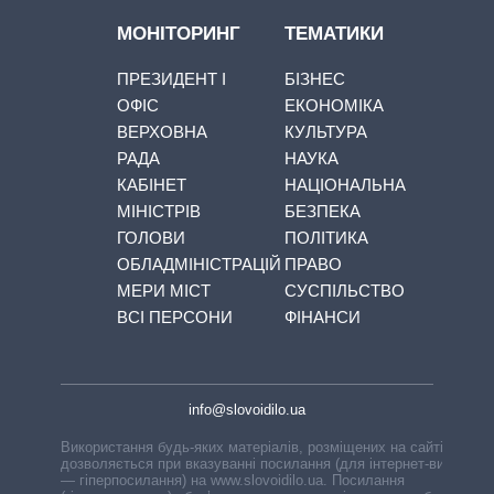
МОНІТОРИНГ
ТЕМАТИКИ
ПРЕЗИДЕНТ І
БІЗНЕС
ОФІС
ЕКОНОМІКА
ВЕРХОВНА
КУЛЬТУРА
РАДА
НАУКА
КАБІНЕТ
НАЦІОНАЛЬНА
МІНІСТРІВ
БЕЗПЕКА
ГОЛОВИ
ПОЛІТИКА
ОБЛАДМІНІСТРАЦІЙ
ПРАВО
МЕРИ МІСТ
СУСПІЛЬСТВО
ВСІ ПЕРСОНИ
ФІНАНСИ
info@slovoidilo.ua
Використання будь-яких матеріалів, розміщених на сайті,
дозволяється при вказуванні посилання (для інтернет-видань
— гіперпосилання) на www.slovoidilo.ua. Посилання