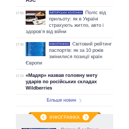
АЗС
Поліс від
АВТОРСЬКА КОЛОНКА
17:50
прильоту: як в Україні
страхують житло, авто і
здоров’я від війни
Світовий рейтинг
ІНФОГРАФІКА
17:45
паспортів: як за 10 років
змінилися позиції країн
Європи
«Мадяр» назвав головну мету
17:24
ударів по російських складах
Wildberries
Більше новин
ІНФОГРАФІКА