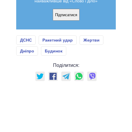
найважливіше від «Слово і діло»
Підписатися
ДСНС
Ракетний удар
Жертви
Дніпро
Будинок
Поділитися: