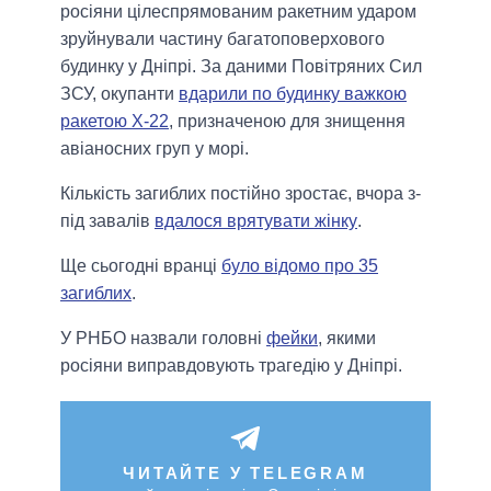
росіяни цілеспрямованим ракетним ударом
зруйнували частину багатоповерхового
будинку у Дніпрі. За даними Повітряних Сил
ЗСУ, окупанти
вдарили по будинку важкою
ракетою Х-22
, призначеною для знищення
авіаносних груп у морі.
Кількість загиблих постійно зростає, вчора з-
під завалів
вдалося врятувати жінку
.
Ще сьогодні вранці
було відомо про 35
загиблих
.
У РНБО назвали головні
фейки
, якими
росіяни виправдовують трагедію у Дніпрі.
ЧИТАЙТЕ У TELEGRAM