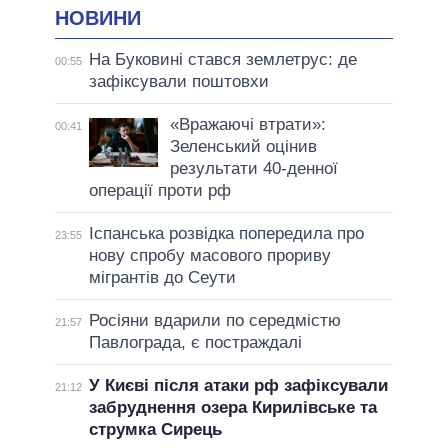
НОВИНИ
На Буковині стався землетрус: де
00:55
зафіксували поштовхи
«Вражаючі втрати»:
00:41
Зеленський оцінив
результати 40-денної
операції проти рф
Іспанська розвідка попередила про
23:55
нову спробу масового прориву
мігрантів до Сеути
Росіяни вдарили по середмістю
21:57
Павлограда, є постраждалі
У Києві після атаки рф зафіксували
21:12
забруднення озера Кирилівське та
струмка Сирець