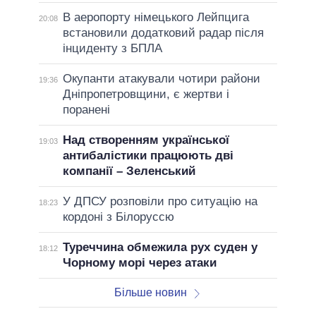
В аеропорту німецького Лейпцига
20:08
встановили додатковий радар після
інциденту з БПЛА
Окупанти атакували чотири райони
19:36
Дніпропетровщини, є жертви і
поранені
Над створенням української
19:03
антибалістики працюють дві
компанії – Зеленський
У ДПСУ розповіли про ситуацію на
18:23
кордоні з Білоруссю
Туреччина обмежила рух суден у
18:12
Чорному морі через атаки
Більше новин