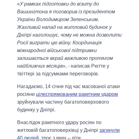
«
У рамках підготовки до візиту до
Вашингтона я поговорив із президентом
України Володимиром Зеленським.
Жахливий напад на житловий будинок у
Дніпрі наголошує, чому не можна дозволити
Росії виграти цю війну. Координація
міжнародної військової підтримки
залишається вкрай важливою протягом
найближчих місяців
», - написав Рютте у
твіттері за підсумками переговорів.
Нагадаємо, 14 січня під час масованої атаки
росіяни
цілеспрямованим ракетним ударом
зруйнували частину багатоповерхового
будинку у Дніпрі.
Внаслідок ракетного удару росіян по
житловій багатоповерхівці у Дніпрі
загинули
40 людей
, троє з яких – діти.