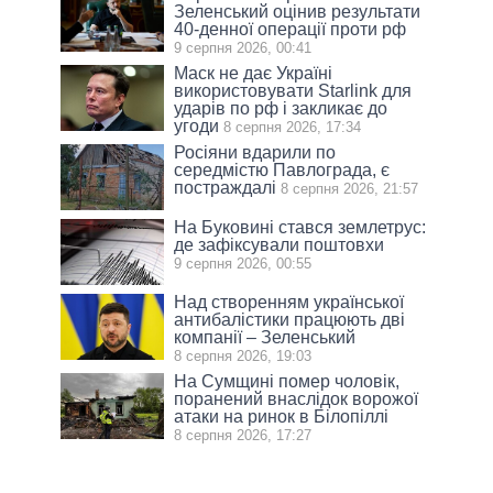
Зеленський оцінив результати
40-денної операції проти рф
9 серпня 2026, 00:41
Маск не дає Україні
використовувати Starlink для
ударів по рф і закликає до
угоди
8 серпня 2026, 17:34
Росіяни вдарили по
середмістю Павлограда, є
постраждалі
8 серпня 2026, 21:57
На Буковині стався землетрус:
де зафіксували поштовхи
9 серпня 2026, 00:55
Над створенням української
антибалістики працюють дві
компанії – Зеленський
8 серпня 2026, 19:03
На Сумщині помер чоловік,
поранений внаслідок ворожої
атаки на ринок в Білопіллі
8 серпня 2026, 17:27