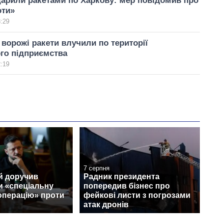
арили ракетами по Харкову: мер повідомив про
оти»
8:29
 ворожі ракети влучили по території
го підприємства
2:19
7 серпня
й доручив
Радник президента
и «спеціальну
попередив бізнес про
операцію» проти
фейкові листи з погрозами
атак дронів