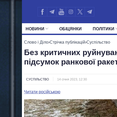
НОВИНИ
ОБIЦЯНКИ
ПОЛIТИКИ
УСІ ПОЛІТИКИ
ПРЕЗИДЕНТ І ОФ
Слово і Діло
›
Стрічка публікацій
›
Суспільство
Без критичних руйнува
підсумок ранкової раке
СУСПІЛЬСТВО
14 січня 2023, 12:30
Читати російською