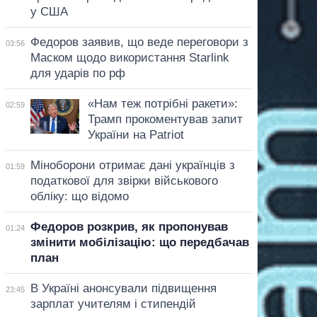
у США
Федоров заявив, що веде переговори з
03:56
Маском щодо використання Starlink
для ударів по рф
«Нам теж потрібні ракети»:
02:59
Трамп прокоментував запит
України на Patriot
Міноборони отримає дані українців з
01:59
податкової для звірки військового
обліку: що відомо
Федоров розкрив, як пропонував
01:24
змінити мобілізацію: що передбачав
план
В Україні анонсували підвищення
23:45
зарплат учителям і стипендій