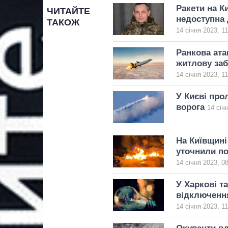
Ракети на К
ЧИТАЙТЕ
недоступна
ТАКОЖ
14 січня 2023, 11
Ранкова ата
житлову заб
14 січня 2023, 11
У Києві про
ворога
14 січ
На Київщині
уточнили п
14 січня 2023, 0
У Харкові т
відключення
14 січня 2023, 11