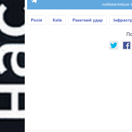
найважливіше в
Росія
Київ
Ракетний удар
Інфраст
По