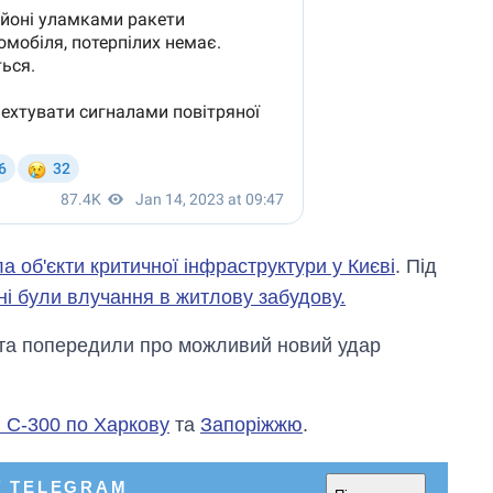
а об'єкти критичної інфраструктури у Києві
. Під
ні були влучання в житлову забудову.
та попередили про можливий новий удар
 С-300 по Харкову
та
Запоріжжю
.
У TELEGRAM