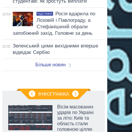
студентам: як зростуть виплати
Росія вдарила по
ПІДСУМКИ
22:53
Лозовій і Павлограду, а
Стефанішиній обрали
запобіжний захід. Головне за день
Зеленський цими вихідними вперше
22:32
відвідає Сербію
Більше новин
ІНФОГРАФІКА
Вісім масованих
ударів по Україні
за літо: Київ та
область стали
головною ціллю