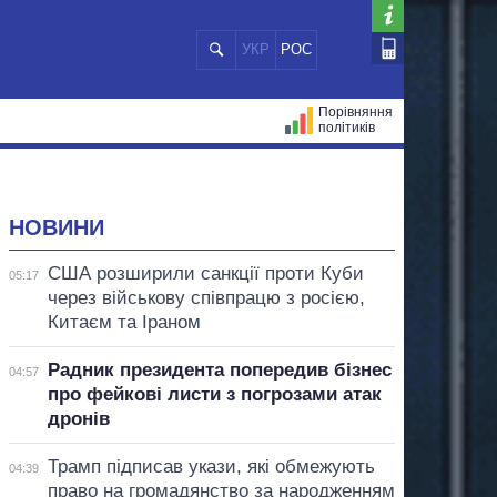
УКР
РОС
Порівняння
політиків
ЦІЙ
МЕРИ МІСТ
ВСІ ПЕРСОНИ
НОВИНИ
США розширили санкції проти Куби
05:17
через військову співпрацю з росією,
Китаєм та Іраном
Радник президента попередив бізнес
04:57
про фейкові листи з погрозами атак
дронів
Трамп підписав укази, які обмежують
04:39
право на громадянство за народженням