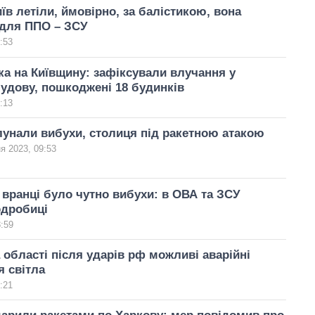
иїв летіли, ймовірно, за балістикою, вона
 для ППО – ЗСУ
:53
ка на Київщину: зафіксували влучання у
удову, пошкоджені 18 будинків
:13
лунали вибухи, столиця під ракетною атакою
ня 2023, 09:53
 вранці було чутно вибухи: в ОВА та ЗСУ
одробиці
8:59
а області після ударів рф можливі аварійні
 світла
:21