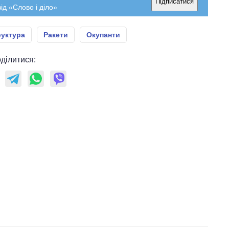
Підписатися
ід «Слово і діло»
руктура
Ракети
Окупанти
ділитися: