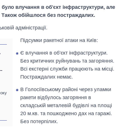
н було влучання в об'єкт інфраструктури, але
. Також обійшлося без постраждалих.
ьковій адміністрації.
Підсумки ракетної атаки на Київ:
,
Є влучання в об’єкт інфраструктури.
Без критичних руйнувань та загоряння.
Всі екстерні служби працюють на місці.
–
Постраждалих немає.
В Голосіївському районі через уламки
боку
ракети відбулось загоряння в
Як за 10 років
складській металевій будівлі на площі
змінилася кількість
20 м.кв. та пошкоджено дах на гаражі.
вступників на
бакалаврат,
Без потерпілих.
магістратуру та