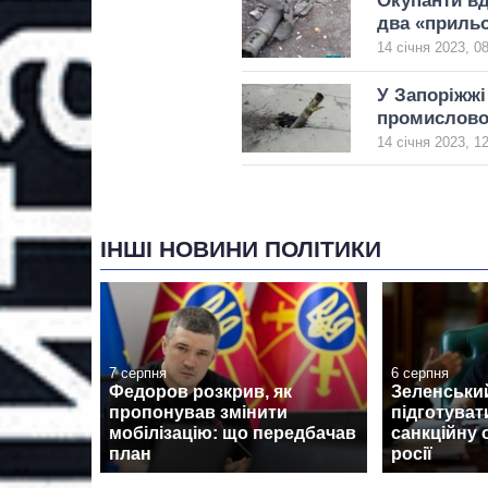
Окупанти вд
два «приль
14 січня 2023, 0
У Запоріжжі
промислово
14 січня 2023, 1
ІНШІ НОВИНИ ПОЛІТИКИ
7 серпня
6 серпня
Федоров розкрив, як
Зеленськи
пропонував змінити
підготуват
мобілізацію: що передбачав
санкційну 
план
росії