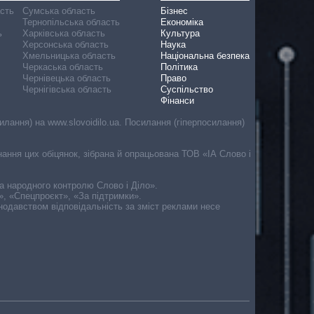
асть
Сумська область
Бізнес
Тернопільська область
Економіка
ь
Харківська область
Культура
Херсонська область
Наука
Хмельницька область
Національна безпека
Черкаська область
Політика
Чернівецька область
Право
Чернігівська область
Суспільство
Фінанси
лання) на www.slovoidilo.ua. Посилання (гіперпосилання)
онання цих обіцянок, зібрана й опрацьована ТОВ «ІА Слово і
ма народного контролю Слово і Діло».
», «Спецпроєкт», «За підтримки».
онодавством відповідальність за зміст реклами несе