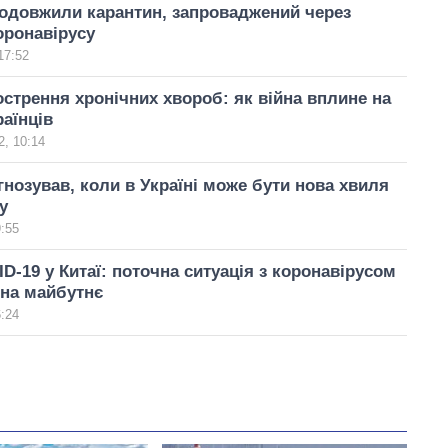
родовжили карантин, запроваджений через
оронавірусу
17:52
острення хронічних хвороб: як війна вплине на
раїнців
, 10:14
нозував, коли в Україні може бути нова хвиля
у
9:55
D-19 у Китаї: поточна ситуація з коронавірусом
 на майбутнє
6:24