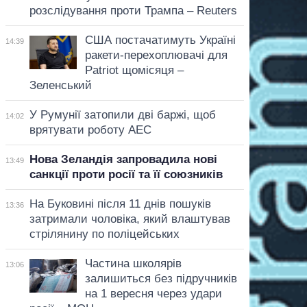
розслідування проти Трампа – Reuters
США постачатимуть Україні
14:39
ракети-перехоплювачі для
Patriot щомісяця –
Зеленський
У Румунії затопили дві баржі, щоб
14:02
врятувати роботу АЕС
Нова Зеландія запровадила нові
13:49
санкції проти росії та її союзників
На Буковині після 11 днів пошуків
13:36
затримали чоловіка, який влаштував
стрілянину по поліцейських
Частина школярів
13:06
залишиться без підручників
на 1 вересня через удари