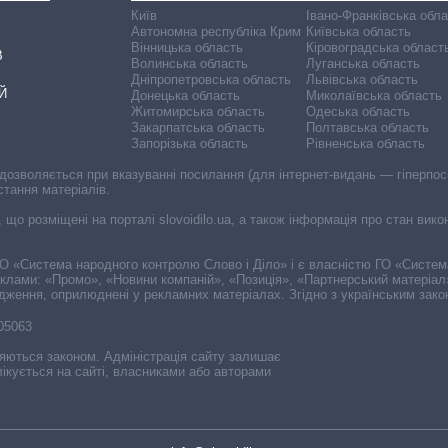
Київ
Івано-Франківська обл
Автономна республіка Крим
Київська область
Вінницька область
Кіровоградська област
В
Волинська область
Луганська область
Дніпропетровська область
Львівська область
Й
Донецька область
Миколаївська область
Житомирська область
Одеська область
Закарпатська область
Полтавська область
Запорізька область
Рівненська область
 дозволяється при вказуванні посилання (для інтернет-видань — гіперпоси
стання матеріалів.
, що розміщені на порталі slovoidilo.ua, а також інформація про стан вик
і ГО «Система народного контролю Слово і Діло» і є власністю ГО «Систе
еклами: «Промо», «Новини компаній», «Позиція», «Партнерський матеріал
судження, оприлюднені у рекламних матеріалах. Згідно з українським зак
-05063
няються законом. Адміністрація сайту залишає
ікується на сайті, власниками або авторами