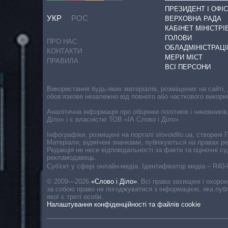
ПРЕЗИДЕНТ І ОФІС
УКР
РОС
ВЕРХОВНА РАДА
КАБІНЕТ МІНІСТРІ
ГОЛОВИ
ПРО НАС
ОБЛАДМІНІСТРАЦІ
КОНТАКТИ
МЕРИ МІСТ
ПРАВИЛА
ВСІ ПЕРСОНИ
Використання будь-яких матеріалів, розміщених на сайті,
обов’язкове незалежно від повного або часткового викори
Аналітична інформація про обіцянки політиків і чиновників
Діло» і є власністю ТОВ «ІА Слово і Діло».
Інфографіки, розміщені на порталі slovoidilo.ua, створен
Матеріали, відмічені значками, публікуються на правах р
Редакція не несе відповідальності за факти та оціночні 
рекламодавець.
Cуб'єкт у сфері онлайн-медіа. Ідентифікатор медіа – R40
© 2009—2026
«Слово і Діло»
.
Всі права захищені і охоро
за собою право не погоджуватися з інформацією, яка публ
якої є треті особи.
Налаштування конфіденційності та файлів cookie