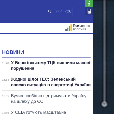
УКР
РОС
Порівняння
політиків
ЦІЙ
МЕРИ МІСТ
ВСІ ПЕРСОНИ
НОВИНИ
У Берегівському ТЦК виявили масові
15:48
порушення
Жодної цілої ТЕС: Зеленський
15:38
описав ситуацію в енергетиці України
Вучич пообіцяв підтримувати Україну
15:35
на шляху до ЄС
У США готують масштабне
14:39