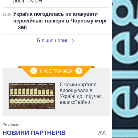
росії – МОН
Україна погодилась не атакувати
12:46
неросійські танкери в Чорному морі
– ЗМІ
Більше новин
ІНФОГРАФІКА
Скільки картоплі
вирощували в
Україні до і під час
великої війни