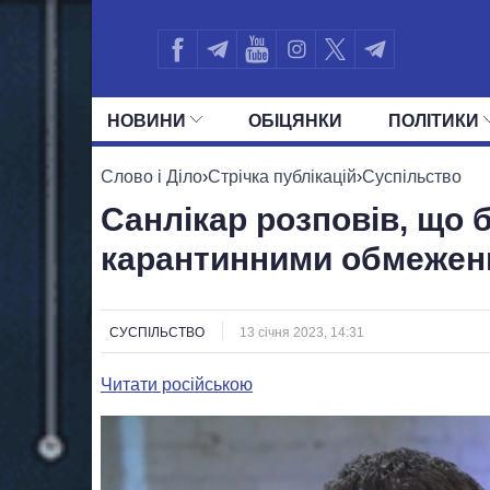
НОВИНИ
ОБIЦЯНКИ
ПОЛIТИКИ
УСІ ПОЛІТИКИ
ПРЕЗИДЕНТ І ОФ
Слово і Діло
›
Стрічка публікацій
›
Суспільство
Санлікар розповів, що б
карантинними обмеже
СУСПІЛЬСТВО
13 січня 2023, 14:31
Читати російською