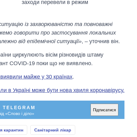
заходи перевели в режим
ситуацію із захворюваністю та повноважні
можемо говорити про застосування локальних
ежно від епідемічної ситуації»
, – уточнив він.
раїни циркулюють вісім різновидів штаму
іант COVID-19 поки що не виявлено.
 виявили майже у 30 країнах
.
оли в Україні може бути нова хвиля коронавірусу.
У TELEGRAM
Підписатися
ід «Слово і діло»
я карантин
Санітарний лікар