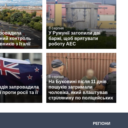
8 серпня
провадила
У Румунії затопили дві
ний контроль
баржі, щоб врятувати
ників з Італії
роботу АЕС
8 серпня
На Буковині після 11 днів
ндія запровадила
пошуків затримали
 проти росії та її
чоловіка, який влаштував
стрілянину по поліцейських
РЕГІОНИ