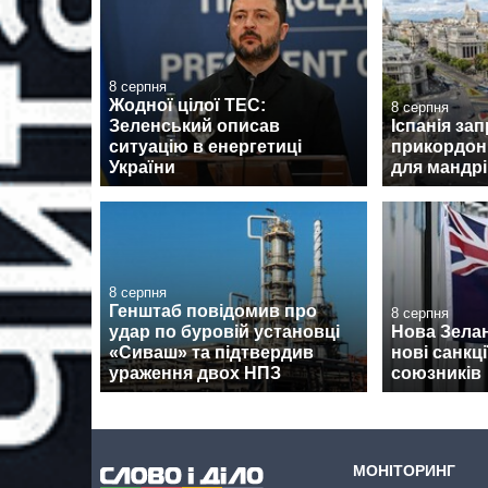
8 серпня
Жодної цілої ТЕС:
8 серпня
Зеленський описав
Іспанія за
ситуацію в енергетиці
прикордон
України
для мандрів
8 серпня
Генштаб повідомив про
8 серпня
удар по буровій установці
Нова Зела
«Сиваш» та підтвердив
нові санкції
ураження двох НПЗ
союзників
МОНІТОРИНГ