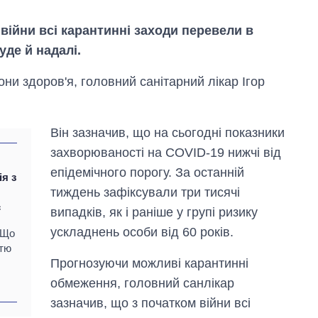
війни всі карантинні заходи перевели в
уде й надалі.
ни здоров'я, головний санітарний лікар Ігор
Він зазначив, що на сьогодні показники
захворюваності на COVID-19 нижчі від
епідемічного порогу. За останній
ія з
тиждень зафіксували три тисячі
Як змінився
є
бюджет
випадків, як і раніше у групі ризику
Міністерства
ускладнень особи від 60 років.
 Що
оборони за 13
стю
років війни з
росією
Прогнозуючи можливі карантинні
обмеження, головний санлікар
зазначив, що з початком війни всі