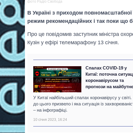
фото Радіо Свобода
В Україні з приходом повномасштабної 
режим рекомендаційних і так поки що б
Про це повідомив заступник міністра охоро
Кузін у ефірі телемарафону 13 січня.
Спалах COVID-19 у
Китаї: поточна ситуац
коронавірусом та
прогнози на майбутн
У Китаї найбільший спалах коронавірусу у світі.
до цього призвело і яка ситуація із захворювані
– на інфографіці.
10 січня 2023, 16:24