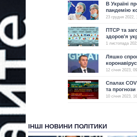
В Україні п
пандемію к
23 грудня 2022, 
ПТСР та заг
здоров'я ук
1 листопада 2022
Ляшко спрог
коронавірус
12 січня 2023, 0
Спалах COVI
та прогнози
10 січня 2023, 1
ІНШІ НОВИНИ ПОЛІТИКИ