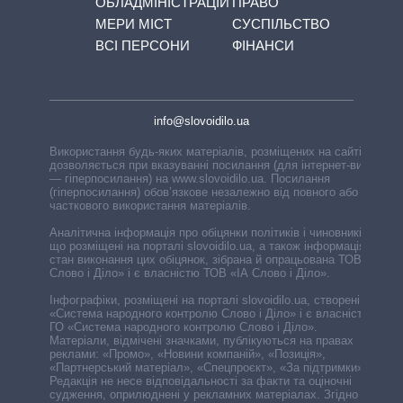
ОБЛАДМІНІСТРАЦІЙ
ПРАВО
МЕРИ МІСТ
СУСПІЛЬСТВО
ВСІ ПЕРСОНИ
ФІНАНСИ
info@slovoidilo.ua
Використання будь-яких матеріалів, розміщених на сайті,
дозволяється при вказуванні посилання (для інтернет-видань
— гіперпосилання) на www.slovoidilo.ua. Посилання
(гіперпосилання) обов’язкове незалежно від повного або
часткового використання матеріалів.
Аналітична інформація про обіцянки політиків і чиновників,
що розміщені на порталі slovoidilo.ua, а також інформація про
стан виконання цих обіцянок, зібрана й опрацьована ТОВ «ІА
Слово і Діло» і є власністю ТОВ «ІА Слово і Діло».
Інфографіки, розміщені на порталі slovoidilo.ua, створені ГО
«Система народного контролю Слово і Діло» і є власністю
ГО «Система народного контролю Слово і Діло».
Матеріали, відмічені значками, публікуються на правах
реклами: «Промо», «Новини компаній», «Позиція»,
«Партнерський матеріал», «Спецпроєкт», «За підтримки».
Редакція не несе відповідальності за факти та оціночні
судження, оприлюднені у рекламних матеріалах. Згідно з