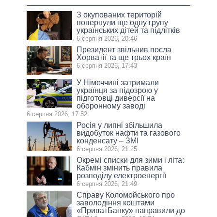
З окупованих територій
повернули ще одну групу
українських дітей та підлітків
6 серпня 2026, 20:46
Президент звільнив посла
Хорватії та ще трьох країн
6 серпня 2026, 17:43
У Німеччині затримали
українця за підозрою у
підготовці диверсії на
оборонному заводі
6 серпня 2026, 17:52
Росія у липні збільшила
видобуток нафти та газового
конденсату – ЗМІ
6 серпня 2026, 21:25
Окремі списки для зими і літа:
Кабмін змінить правила
розподілу електроенергії
6 серпня 2026, 21:49
Справу Коломойського про
заволодіння коштами
«ПриватБанку» направили до