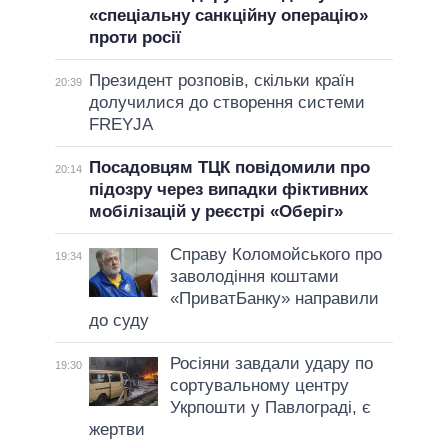
«спеціальну санкційну операцію»
проти росії
Президент розповів, скільки країн
20:39
долучилися до створення системи
FREYJA
Посадовцям ТЦК повідомили про
20:14
підозру через випадки фіктивних
мобілізацій у реєстрі «Оберіг»
Справу Коломойського про
19:34
заволодіння коштами
«ПриватБанку» направили
до суду
Росіяни завдали удару по
19:30
сортувальному центру
Укрпошти у Павлограді, є
жертви