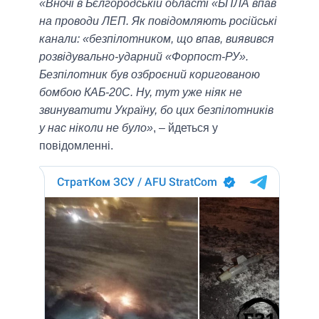
«Вночі в Бєлгородській області «БПЛА впав
на проводи ЛЕП. Як повідомляють російські
канали: «безпілотником, що впав, виявився
розвідувально-ударний «Форпост-РУ».
Безпілотник був озброєний коригованою
бомбою КАБ-20С. Ну, тут уже ніяк не
звинуватити Україну, бо цих безпілотників
у нас ніколи не було»
, – йдеться у
повідомленні.