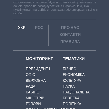
охороняються законом. Адміністрація сайту залишає за
собою право не погоджуватися з інформацією, яка
публікується на сайті, власниками або авторами якої є треті
особи.
УКР
РОС
ПРО НАС
КОНТАКТИ
ПРАВИЛА
МОНІТОРИНГ
ТЕМАТИКИ
ПРЕЗИДЕНТ І
БІЗНЕС
ОФІС
ЕКОНОМІКА
ВЕРХОВНА
КУЛЬТУРА
РАДА
НАУКА
КАБІНЕТ
НАЦІОНАЛЬНА
МІНІСТРІВ
БЕЗПЕКА
ГОЛОВИ
ПОЛІТИКА