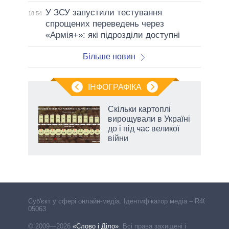
У ЗСУ запустили тестування
18:54
спрощених переведень через
«Армія+»: які підрозділи доступні
Більше новин
ІНФОГРАФІКА
и на
Скільки картоплі
вирощували в Україні
а
до і під час великої
війни
Cуб'єкт у сфері онлайн-медіа. Ідентифікатор медіа – R40-
05063
© 2009—2026
«Слово і Діло»
.
Всі права захищені і