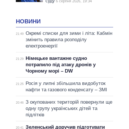
суду
6 серпня 2026, 19:34
НОВИНИ
Окремі списки для зими і літа: Кабмін
21:49
змінить правила розподілу
електроенергії
Німецьке вантажне судно
21:29
потрапило під атаку дронів у
Чорному морі – DW
Росія у липні збільшила видобуток
21:25
нафти та газового конденсату – ЗМІ
З окупованих територій повернули ще
20:46
одну групу українських дітей та
підлітків
Зеленський доручив підготувати
20:41