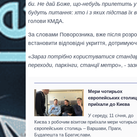
би. Не дай Боже, що-небудь прилетить у
будуть питання: хто і з яких підстав їх 
голови КМДА.
За словами Поворозника, вже після розро
встановити відповідні укриття, дотримую
«
Зараз потрібно користуватися стандар
переходи, паркінги, станції метро
», - за
Мери чотирьох
європейських столиц
приїхали до Києва
У середу, 11 січня, до
Києва з робочим візитом приїхали мери чотирьо
європейських столиць – Варшави, Праги,
Будапешта та Братислави.