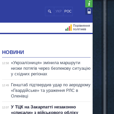
УКР
РОС
Порівняння
політиків
ЦІЙ
МЕРИ МІСТ
ВСІ ПЕРСОНИ
НОВИНИ
«Укрзалізниця» змінила маршрути
12:58
низки потягів через безпекову ситуацію
у східних регіонах
Генштаб підтвердив удар по аеродрому
12:49
«Гвардійське» та ураження РЛС в
Оленівці
У ТЦК на Закарпатті незаконно
12:07
«списали» з військового обліку