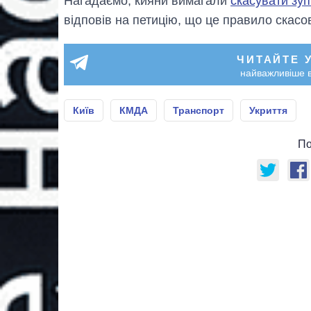
Нагадаємо, кияни вимагали
скасувати зуп
відповів на петицію, що це правило скасо
ЧИТАЙТЕ 
найважливіше в
Київ
КМДА
Транспорт
Укриття
По