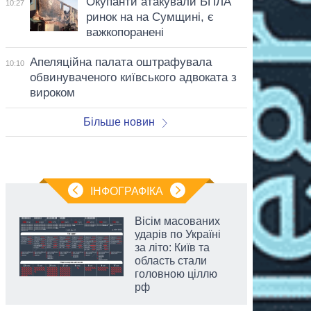
Окупанти атакували БПЛА
10:27
ринок на на Сумщині, є
важкопоранені
Апеляційна палата оштрафувала
10:10
обвинуваченого київського адвоката з
вироком
Більше новин
ІНФОГРАФІКА
Вісім масованих
ударів по Україні
за літо: Київ та
область стали
головною ціллю
рф