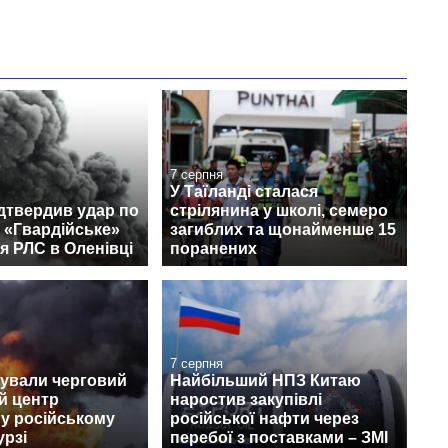
7 серпня
У Таїланді сталася
дтвердив удар по
стрілянина у школі, семеро
 «Гвардійське»
загиблих та щонайменше 15
я РЛС в Оленівці
поранених
7 серпня
кували черговий
Найбільший НПЗ Китаю
й центр
наростив закупівлі
s у російському
російської нафти через
урзі
перебої з поставками – ЗМІ