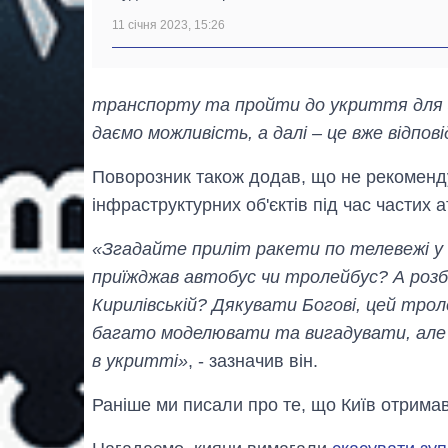
11 січня 2023, 15:26
транспорту та пройти до укриття для 
даємо можливість, а далі – це вже відпов
Поворозник також додав, що не рекоменд
інфраструктурних об'єктів під час частих а
«Згадайте приліт ракети по телевежі у 
приїжджав автобус чи тролейбус? А роз
Кирилівській? Дякувати Богові, цей троле
багато моделювати та вигадувати, але 
в укритті»
, - зазначив він.
Раніше ми писали про те, що Київ отрим