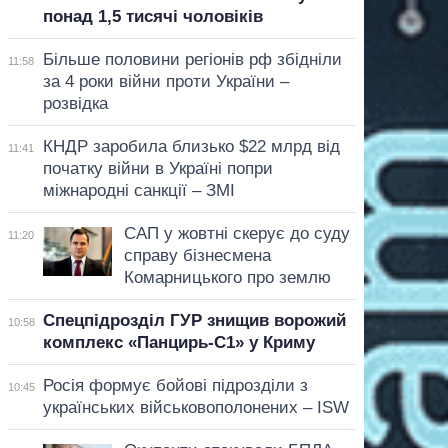
понад 1,5 тисячі чоловіків
Більше половини регіонів рф збідніли
11:58
за 4 роки війни проти України –
розвідка
КНДР заробила близько $22 млрд від
11:41
початку війни в Україні попри
міжнародні санкції – ЗМІ
САП у жовтні скерує до суду
11:20
справу бізнесмена
Комарницького про землю
Спецпідрозділ ГУР знищив ворожий
10:58
комплекс «Панцирь-С1» у Криму
Росія формує бойові підрозділи з
10:45
українських військовополонених – ISW