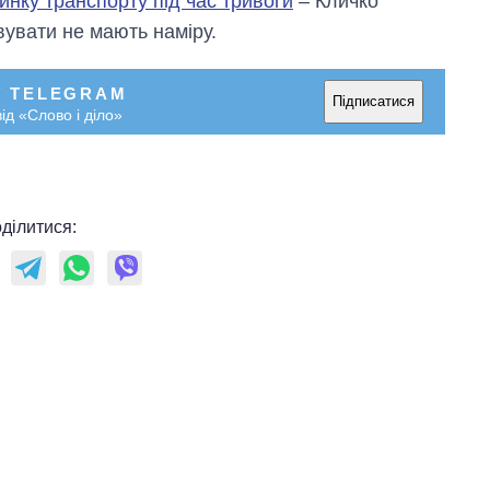
инку транспорту під час тривоги
– Кличко
вувати не мають наміру.
У TELEGRAM
Підписатися
ід «Слово і діло»
ділитися: