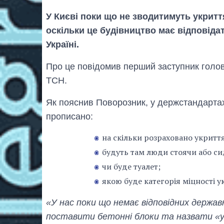
У Києві поки що не зводитимуть укритт
оскільки це будівництво має відповіда
Україні.
Про це повідомив перший заступник голо
ТСН.
Як пояснив Поворозник, у держстандартах
прописано:
на скільки розраховано укриття
будуть там люди стоячи або си
чи буде туалет;
якою буде категорія міцності у
«У нас поки що немає відповідних держа
поставити бетонні блоки та назвати «ук