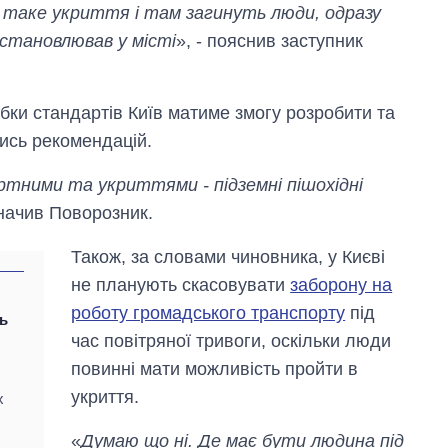
 таке укриття і там загинуть люди, одразу
встановлював у місті
», - пояснив заступник
бки стандартів Київ матиме змогу розробити та
чись рекомендацій.
тними та укриттями - підземні пішохідні
значив Поворозник.
Також, за словами чиновника, у Києві
не планують скасовувати
заборону на
роботу громадського транспорту
під
ь
час повітряної тривоги, оскільки люди
повинні мати можливість пройти в
укриття.
х
«
Думаю що ні. Де має бути людина під