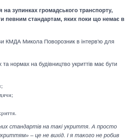
я на зупинках громадського транспорту,
ти певним стандартам, яких поки що немає в
ви КМДА Микола Поворозник в інтерв'ю для
 та нормах на будівництво укриттів має бути
;
дячи;
Як за 10 років
змінилася кількість
вступників на
криття.
бакалаврат,
магістратуру та
вних стандартів на такі укриття. А просто
аспірантуру
риттям» – це не вихід. І я такого не робив