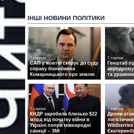
ІНШІ НОВИНИ ПОЛІТИКИ
7 серпня
7 серпня
САП у жовтні скерує до суду
Генштаб пі
справу бізнесмена
аеродрому
Комарницького про землю
та ураженн
7 серпня
7 серпня
КНДР заробила близько $22
Дрони ата
млрд від початку війни в
логістични
Україні попри міжнародні
Wildberrie
санкції – ЗМІ
Єкатеринб