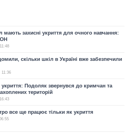
л мають захисні укриття для очного навчання:
МОН
11:48
омили, скільки шкіл в Україні вже забезпечили
 11:36
укриття: Подоляк звернувся до кримчан та
ахоплених територій
16:43
тро все ще працює тільки як укриття
06:55