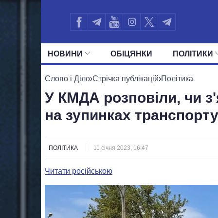
НОВИНИ
ОБIЦЯНКИ
ПОЛIТИКИ
УСІ ПОЛІТИКИ
ПРЕЗИДЕНТ І ОФ
Слово і Діло
›
Стрічка публікацій
›
Політика
У КМДА розповіли, чи з
на зупинках транспорт
ПОЛІТИКА
11 січня 2023, 16:47
Читати російською