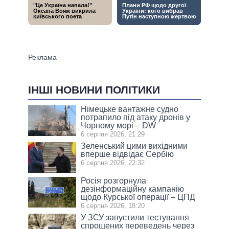
ІНШІ НОВИНИ ПОЛІТИКИ
Німецьке вантажне судно
потрапило під атаку дронів у
Чорному морі – DW
6 серпня 2026, 21:29
Зеленський цими вихідними
вперше відвідає Сербію
6 серпня 2026, 22:32
Росія розгорнула
дезінформаційну кампанію
щодо Курської операції – ЦПД
6 серпня 2026, 18:20
У ЗСУ запустили тестування
спрощених переведень через