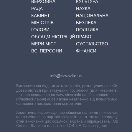
ВЕРХОВНА
КУЛЬТУРА
РАДА
НАУКА
КАБІНЕТ
НАЦІОНАЛЬНА
МІНІСТРІВ
БЕЗПЕКА
ГОЛОВИ
ПОЛІТИКА
ОБЛАДМІНІСТРАЦІЙ
ПРАВО
МЕРИ МІСТ
СУСПІЛЬСТВО
ВСІ ПЕРСОНИ
ФІНАНСИ
info@slovoidilo.ua
Використання будь-яких матеріалів, розміщених на сайті,
дозволяється при вказуванні посилання (для інтернет-видань
— гіперпосилання) на www.slovoidilo.ua. Посилання
(гіперпосилання) обов’язкове незалежно від повного або
часткового використання матеріалів.
Аналітична інформація про обіцянки політиків і чиновників,
що розміщені на порталі slovoidilo.ua, а також інформація про
стан виконання цих обіцянок, зібрана й опрацьована ТОВ «ІА
Слово і Діло» і є власністю ТОВ «ІА Слово і Діло».