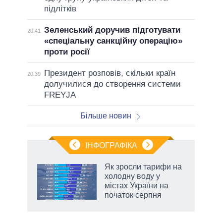
підлітків
Зеленський доручив підготувати
20:41
«спеціальну санкційну операцію»
проти росії
Президент розповів, скільки країн
20:39
долучилися до створення системи
FREYJA
Більше новин
ІНФОГРАФІКА
жет
Як зросли тарифи на
холодну воду у
ків
містах України на
початок серпня
аспі