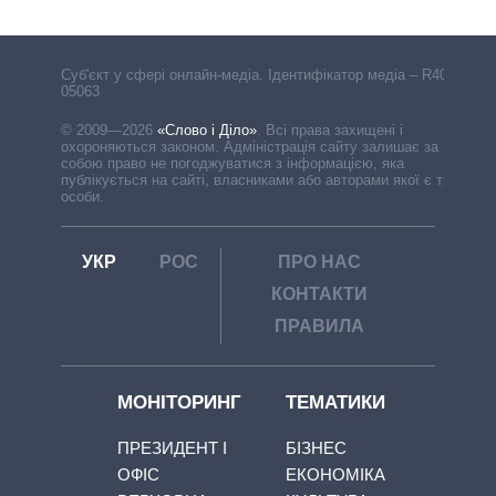
Cуб'єкт у сфері онлайн-медіа. Ідентифікатор медіа – R40-
05063
© 2009—2026
«Слово і Діло»
.
Всі права захищені і
охороняються законом. Адміністрація сайту залишає за
собою право не погоджуватися з інформацією, яка
публікується на сайті, власниками або авторами якої є треті
особи.
УКР
РОС
ПРО НАС
КОНТАКТИ
ПРАВИЛА
МОНІТОРИНГ
ТЕМАТИКИ
ПРЕЗИДЕНТ І
БІЗНЕС
ОФІС
ЕКОНОМІКА