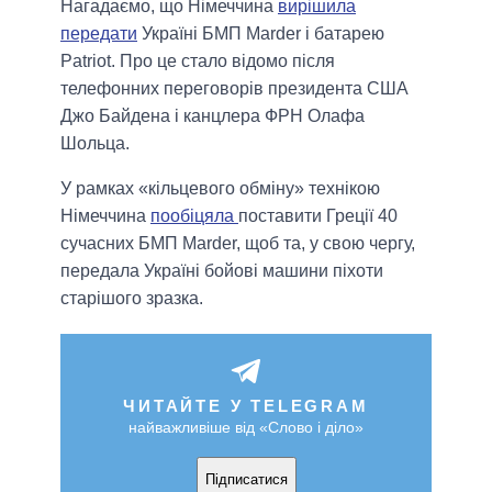
Нагадаємо, що Німеччина
вирішила
передати
Україні БМП Marder і батарею
Patriot. Про це стало відомо після
телефонних переговорів президента США
Джо Байдена і канцлера ФРН Олафа
Шольца.
У рамках «кільцевого обміну» технікою
Німеччина
пообіцяла
поставити Греції 40
сучасних БМП Marder, щоб та, у свою чергу,
передала Україні бойові машини піхоти
старішого зразка.
ЧИТАЙТЕ У TELEGRAM
найважливіше від «Слово і діло»
Підписатися