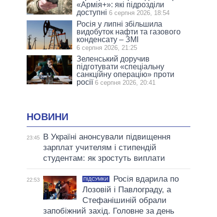
«Армія+»: які підрозділи
доступні
6 серпня 2026, 18:54
Росія у липні збільшила
видобуток нафти та газового
конденсату – ЗМІ
6 серпня 2026, 21:25
Зеленський доручив
підготувати «спеціальну
санкційну операцію» проти
росії
6 серпня 2026, 20:41
НОВИНИ
В Україні анонсували підвищення
23:45
зарплат учителям і стипендій
студентам: як зростуть виплати
Росія вдарила по
ПІДСУМКИ
22:53
Лозовій і Павлограду, а
Стефанішиній обрали
запобіжний захід. Головне за день