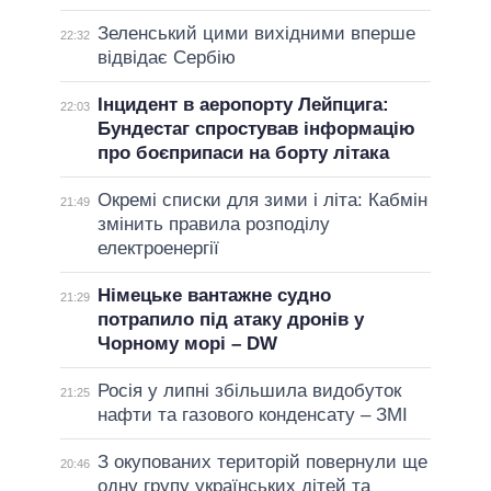
Зеленський цими вихідними вперше
22:32
відвідає Сербію
Інцидент в аеропорту Лейпцига:
22:03
Бундестаг спростував інформацію
про боєприпаси на борту літака
Окремі списки для зими і літа: Кабмін
21:49
змінить правила розподілу
електроенергії
Німецьке вантажне судно
21:29
потрапило під атаку дронів у
Чорному морі – DW
Росія у липні збільшила видобуток
21:25
нафти та газового конденсату – ЗМІ
З окупованих територій повернули ще
20:46
одну групу українських дітей та