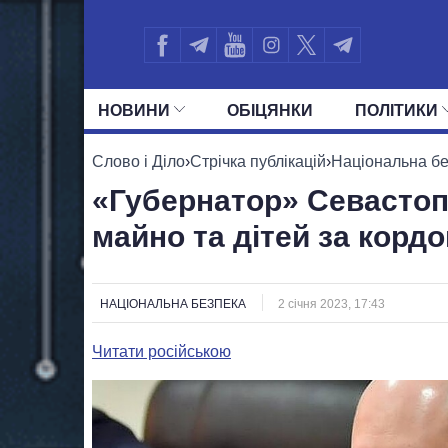
НОВИНИ
ОБIЦЯНКИ
ПОЛIТИКИ
УСІ ПОЛІТИКИ
ПРЕЗИДЕНТ І ОФ
Слово і Діло
›
Стрічка публікацій
›
Національна б
«Губернатор» Севастоп
майно та дітей за корд
НАЦІОНАЛЬНА БЕЗПЕКА
2 січня 2023, 17:43
Читати російською