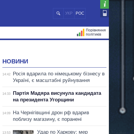
УКР
РОС
Порівняння
політиків
ЦІЙ
МЕРИ МІСТ
ВСІ ПЕРСОНИ
НОВИНИ
Росія вдарила по німецькому бізнесу в
14:42
Україні, є масштабні руйнування
Партія Мадяра висунула кандидата
14:33
на президента Угорщини
На Чернігівщині дрон рф вдарив
14:09
поблизу магазину, є поранені
Удар по Харкову: мер
13:53