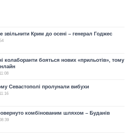
е звільнити Крим до осені – генерал Годжес
54
і колаборанти бояться нових «прильотів», тому
нлайн
11:08
ому Севастополі пролунали вибухи
11:16
повернуто комбінованим шляхом – Буданів
08:39