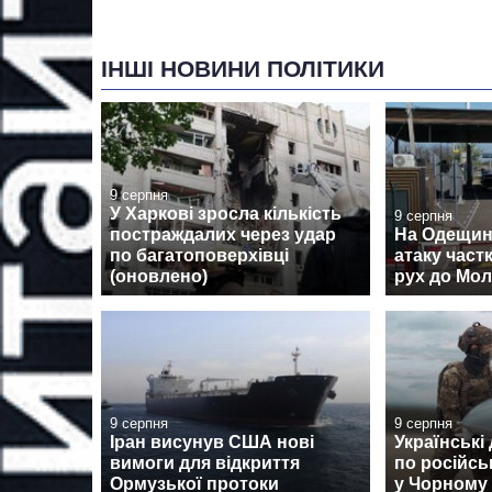
ІНШІ НОВИНИ ПОЛІТИКИ
9 серпня
У Харкові зросла кількість
9 серпня
постраждалих через удар
На Одещині
по багатоповерхівці
атаку час
(оновлено)
рух до Мо
9 серпня
9 серпня
Іран висунув США нові
Українські
вимоги для відкриття
по російсь
Ормузької протоки
у Чорному