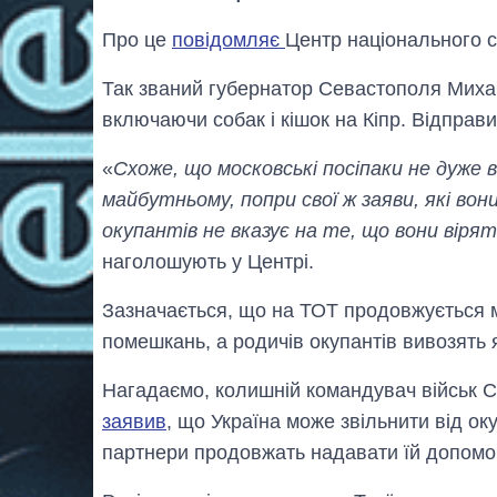
Про це
повідомляє
Центр національного с
Так званий губернатор Севастополя Миха
включаючи собак і кішок на Кіпр. Відправив
«
Схоже, що московські посіпаки не дуже в
майбутньому, попри свої ж заяви, які вон
окупантів не вказує на те, що вони віря
наголошують у Центрі.
Зазначається, що на ТОТ продовжується 
помешкань, а родичів окупантів вивозять 
Нагадаємо, колишній командувач військ С
заявив
, що Україна може звільнити від ок
партнери продовжать надавати їй допомогу