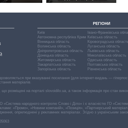
РЕГІОНИ
Київ
Івано-Франківська обл
Автономна республіка Крим
Київська область
Вінницька область
Кіровоградська област
В
Волинська область
Луганська область
Дніпропетровська область
Львівська область
Й
Донецька область
Миколаївська область
Житомирська область
Одеська область
Закарпатська область
Полтавська область
Запорізька область
Рівненська область
 дозволяється при вказуванні посилання (для інтернет-видань — гіперпоси
стання матеріалів.
, що розміщені на порталі slovoidilo.ua, а також інформація про стан вик
і ГО «Система народного контролю Слово і Діло» і є власністю ГО «Систе
еклами: «Промо», «Новини компаній», «Позиція», «Партнерський матеріал
судження, оприлюднені у рекламних матеріалах. Згідно з українським зак
-05063