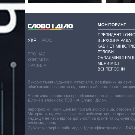
МОНІТОРИНГ
ПРЕЗИДЕНТ І ОФІС
УКР
РОС
ВЕРХОВНА РАДА
КАБІНЕТ МІНІСТРІ
ГОЛОВИ
ПРО НАС
ОБЛАДМІНІСТРАЦІ
КОНТАКТИ
МЕРИ МІСТ
ПРАВИЛА
ВСІ ПЕРСОНИ
Використання будь-яких матеріалів, розміщених на сайті,
обов’язкове незалежно від повного або часткового викори
Аналітична інформація про обіцянки політиків і чиновників
Діло» і є власністю ТОВ «ІА Слово і Діло».
Інфографіки, розміщені на порталі slovoidilo.ua, створен
Матеріали, відмічені значками, публікуються на правах р
Редакція не несе відповідальності за факти та оціночні 
рекламодавець.
Cуб'єкт у сфері онлайн-медіа. Ідентифікатор медіа – R40