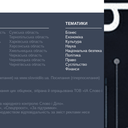
ТЕМАТИКИ
асть
Сумська область
Бізнес
Тернопільська область
Економіка
ь
Харківська область
Культура
Херсонська область
Наука
Хмельницька область
Національна безпека
Черкаська область
Політика
Чернівецька область
Право
Чернігівська область
Суспільство
Фінанси
лання) на www.slovoidilo.ua. Посилання (гіперпосилання)
онання цих обіцянок, зібрана й опрацьована ТОВ «ІА Слово і
ма народного контролю Слово і Діло».
», «Спецпроєкт», «За підтримки».
онодавством відповідальність за зміст реклами несе