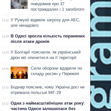
повідомив про 37
постраждалих і 1 загиблого
У Румунії відвели загрозу для АЕС,
13:41
але ненадовго
В Одесі зросла кількість поранених
13:28
після атаки дронів
У Болгарії пояснили, як український
13:03
дрон міг опинитися на її території
Сили оборони вдарили по
12:54
складу росіян у Перекопі
Боднар пояснив, чому Україна досі не
12:32
отримала польські МіГ-29
Одна з наймасштабніших атак року:
12:22
частина Одеси залишилася без