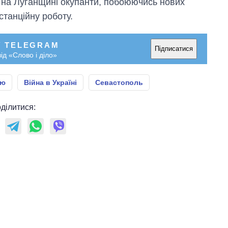
 на Луганщині окупанти, побоюючись нових
станційну роботу.
У TELEGRAM
Підписатися
ід «Слово і діло»
єю
Війна в Україні
Севастополь
ділитися: