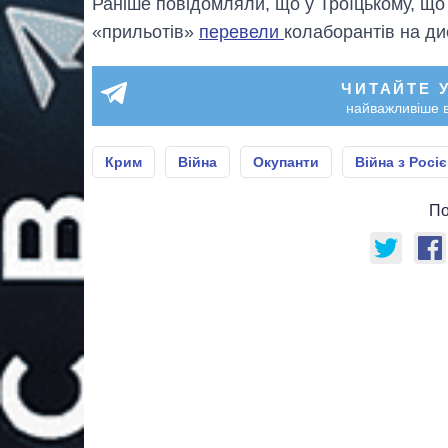
Раніше повідомляли, що у Троїцькому, що
«прильотів»
перевели
колаборантів на ди
ЧИТАЙТЕ 
найважливіше в
Крим
Війна
Окупанти
Війна з Росі
По