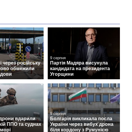
9 серпня
 через російську
Партія Мадяра висунула
тково обмежили
кандидата на президента
лдови
Угорщини
9 серпня
 дрони вдарили
Болгарія викликала посла
кій ППО та суднах
України через вибух дрона
 морі
біля кордону з Румунією