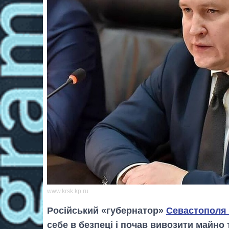
www.krsk.kp.ru
Російський «губернатор»
Севастополя
себе в безпеці і почав вивозити майно т