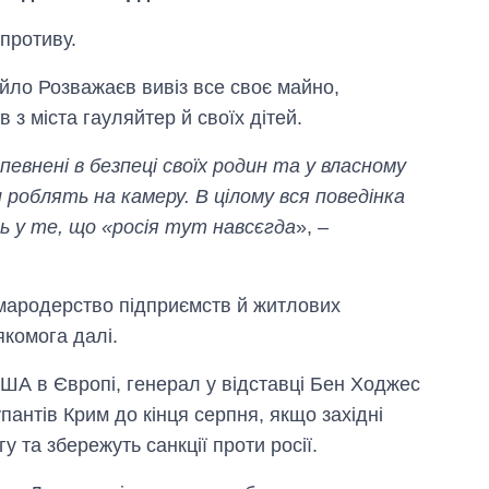
противу.
йло Розважаєв вивіз все своє майно,
 з міста гауляйтер й своїх дітей.
певнені в безпеці своїх родин та у власному
и роблять на камеру. В цілому вся поведінка
Вісім масованих
ть у те, що «росія тут навсєгда
», –
ударів по Україні
за літо: Київ та
область стали
головною ціллю
мародерство підприємств й житлових
рф
якомога далі.
ША в Європі, генерал у відставці Бен Ходжес
упантів Крим до кінця серпня, якщо західні
 та збережуть санкції проти росії.