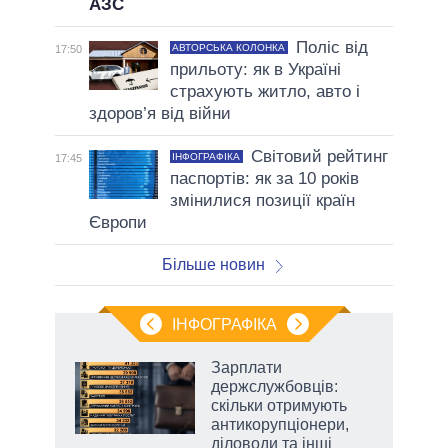
АЗС
Поліс від
АВТОРСЬКА КОЛОНКА
17:50
прильоту: як в Україні
страхують житло, авто і
здоров’я від війни
Світовий рейтинг
ІНФОГРАФІКА
17:45
паспортів: як за 10 років
змінилися позиції країн
Європи
Більше новин
ІНФОГРАФІКА
Зарплати
ть
держслужбовців:
скільки отримують
антикорупціонери,
діловоди та інші