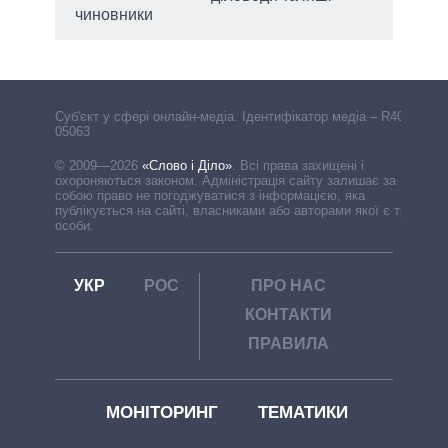
чиновники
Cуб'єкт у сфері онлайн-медіа. Ідентифікатор медіа – R40-
05063
© 2009—2026
«Слово і Діло»
.
Всі права захищені і
охороняються законом. Адміністрація сайту залишає за
собою право не погоджуватися з інформацією, яка
публікується на сайті, власниками або авторами якої є треті
особи.
УКР
РОС
ПРО НАС
КОНТАКТИ
ПРАВИЛА
МОНІТОРИНГ
ТЕМАТИКИ