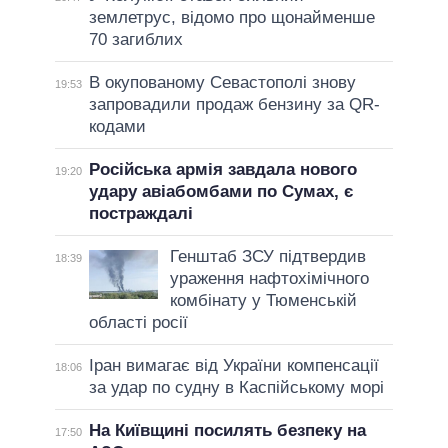
землетрус, відомо про щонайменше
70 загиблих
В окупованому Севастополі знову
19:53
запровадили продаж бензину за QR-
кодами
Російська армія завдала нового
19:20
удару авіабомбами по Сумах, є
постраждалі
Генштаб ЗСУ підтвердив
18:39
ураження нафтохімічного
комбінату у Тюменській
області росії
Іран вимагає від України компенсації
18:06
за удар по судну в Каспійському морі
На Київщині посилять безпеку на
17:50