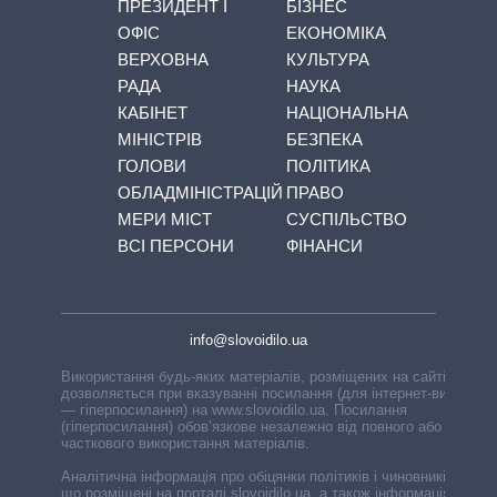
ПРЕЗИДЕНТ І
БІЗНЕС
ОФІС
ЕКОНОМІКА
ВЕРХОВНА
КУЛЬТУРА
РАДА
НАУКА
КАБІНЕТ
НАЦІОНАЛЬНА
МІНІСТРІВ
БЕЗПЕКА
ГОЛОВИ
ПОЛІТИКА
ОБЛАДМІНІСТРАЦІЙ
ПРАВО
МЕРИ МІСТ
СУСПІЛЬСТВО
ВСІ ПЕРСОНИ
ФІНАНСИ
info@slovoidilo.ua
Використання будь-яких матеріалів, розміщених на сайті,
дозволяється при вказуванні посилання (для інтернет-видань
— гіперпосилання) на www.slovoidilo.ua. Посилання
(гіперпосилання) обов’язкове незалежно від повного або
часткового використання матеріалів.
Аналітична інформація про обіцянки політиків і чиновників,
що розміщені на порталі slovoidilo.ua, а також інформація про