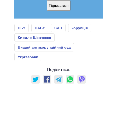
Підписатися
НБУ
НАБУ
САП
корупція
Кирило Шевченко
Вищий антикорупційний суд
Укргазбанк
Поділитися: