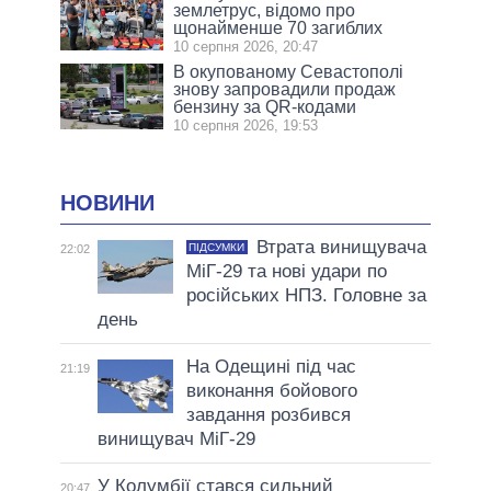
землетрус, відомо про
щонайменше 70 загиблих
10 серпня 2026, 20:47
В окупованому Севастополі
знову запровадили продаж
бензину за QR-кодами
10 серпня 2026, 19:53
НОВИНИ
Втрата винищувача
ПІДСУМКИ
22:02
МіГ-29 та нові удари по
російських НПЗ. Головне за
день
На Одещині під час
21:19
виконання бойового
завдання розбився
винищувач МіГ-29
У Колумбії стався сильний
20:47