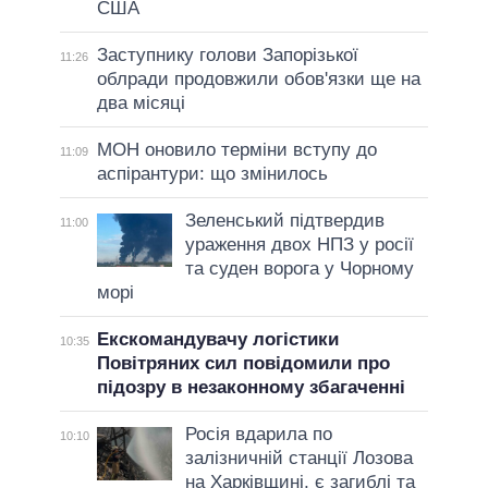
США
Заступнику голови Запорізької
11:26
облради продовжили обов'язки ще на
два місяці
МОН оновило терміни вступу до
11:09
аспірантури: що змінилось
Зеленський підтвердив
11:00
ураження двох НПЗ у росії
та суден ворога у Чорному
морі
Екскомандувачу логістики
10:35
Повітряних сил повідомили про
підозру в незаконному збагаченні
Росія вдарила по
10:10
залізничній станції Лозова
на Харківщині, є загиблі та