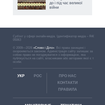
до і під час великої
війни
Cуб'єкт у сфері онлайн-медіа. Ідентифікатор медіа – R40-
05063
© 2009—2026
«Слово і Діло»
.
Всі права захищені і
охороняються законом. Адміністрація сайту залишає за
собою право не погоджуватися з інформацією, яка
публікується на сайті, власниками або авторами якої є треті
особи.
УКР
РОС
ПРО НАС
КОНТАКТИ
ПРАВИЛА