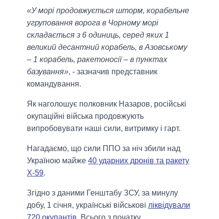
«У морі продовжується шторм, корабельне
угруповання ворога в Чорному морі
складається з 6 одиниць, серед яких 1
великий десантний корабель, в Азовському
– 1 корабель, ракетоносії – в пунктах
базування»
, - зазначив представник
командування.
Як наголошує полковник Назаров, російські
окупаційні війська продовжують
випробовувати наші сили, витримку і гарт.
Нагадаємо, що сили ППО за ніч збили над
Україною майже
40 ударних дронів та ракету
Х-59
.
Згідно з даними Генштабу ЗСУ, за минулу
добу, 1 січня, українські військові
ліквідували
720 окупантів
. Всього з початку