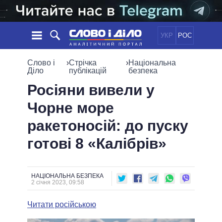
УКР
РОС
НОВИНИ
Слово і
›
Стрічка
›
Національна
Діло
публікацій
безпека
ОБIЦЯНКИ
СТРІЧКА
ПОЛІТИКА
Росіяни вивели у
ПОДІЇ
ЕКОНОМІКА
Чорне море
ПОЛIТИКИ
СТАТТІ
СУСПІЛЬСТВО
ракетоносій: до пуску
ІНФОГРАФІКА
ДУМКИ
СВІТ
УСІ ПОЛІТИКИ
готові 8 «Калібрів»
ОГЛЯДИ
ПРЕЗИДЕНТ І ОФІС
ВІДЕО
ДАЙДЖЕСТИ
ВЕРХОВНА РАДА
ПІДТРИМАТИ
КАБІНЕТ МІНІСТРІВ
НАЦІОНАЛЬНА БЕЗПЕКА
2 січня 2023, 09:58
ГОЛОВИ ОБЛАДМІНІСТРАЦІЙ
ПОРІВНЯННЯ ПОЛІТИКІВ
МЕРИ МІСТ
Читати російською
ВСІ ПЕРСОНИ