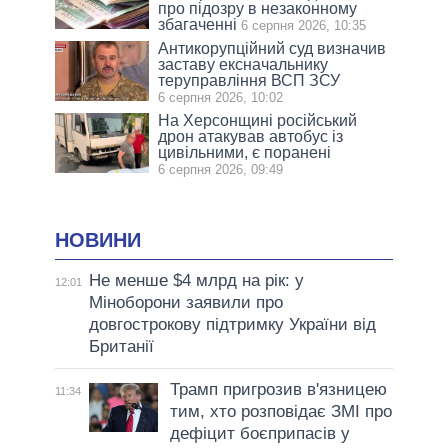
про підозру в незаконному
збагаченні
6 серпня 2026, 10:35
Антикорупційний суд визначив
заставу ексначальнику
теруправління ВСП ЗСУ
6 серпня 2026, 10:02
На Херсонщині російський
дрон атакував автобус із
цивільними, є поранені
6 серпня 2026, 09:49
НОВИНИ
Не менше $4 млрд на рік: у
12:01
Міноборони заявили про
довгострокову підтримку України від
Британії
Трамп пригрозив в'язницею
11:34
тим, хто розповідає ЗМІ про
дефіцит боєприпасів у