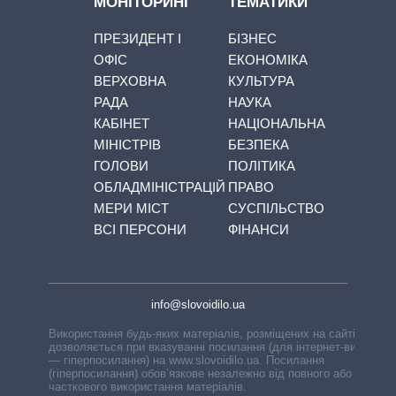
МОНІТОРИНГ
ТЕМАТИКИ
ПРЕЗИДЕНТ І
БІЗНЕС
ОФІС
ЕКОНОМІКА
ВЕРХОВНА
КУЛЬТУРА
РАДА
НАУКА
КАБІНЕТ
НАЦІОНАЛЬНА
МІНІСТРІВ
БЕЗПЕКА
ГОЛОВИ
ПОЛІТИКА
ОБЛАДМІНІСТРАЦІЙ
ПРАВО
МЕРИ МІСТ
СУСПІЛЬСТВО
ВСІ ПЕРСОНИ
ФІНАНСИ
info@slovoidilo.ua
Використання будь-яких матеріалів, розміщених на сайті,
дозволяється при вказуванні посилання (для інтернет-видань
— гіперпосилання) на www.slovoidilo.ua. Посилання
(гіперпосилання) обов’язкове незалежно від повного або
часткового використання матеріалів.