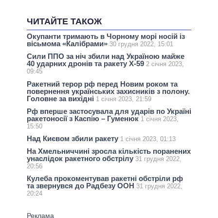
ЧИТАЙТЕ ТАКОЖ
Окупанти тримають в Чорному морі носій із
вісьмома «Калібрами»
30 грудня 2022, 15:01
Сили ППО за ніч збили над Україною майже
40 ударних дронів та ракету Х-59
2 січня 2023,
09:45
Ракетний терор рф перед Новим роком та
повернення українських захисників з полону.
Головне за вихідні
1 січня 2023, 21:59
Рф вперше застосувала для ударів по Україні
ракетоносії з Каспію – Гуменюк
1 січня 2023,
15:50
Над Києвом збили ракету
1 січня 2023, 01:13
На Хмельниччині зросла кількість поранених
унаслідок ракетного обстрілу
31 грудня 2022,
20:56
Кулеба прокоментував ракетні обстріли рф
та звернувся до Радбезу ООН
31 грудня 2022,
20:24