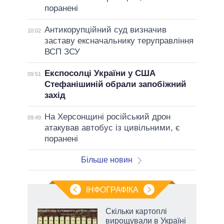
поранені
Антикорупційний суд визначив
10:02
заставу ексначальнику теруправління
ВСП ЗСУ
Експосолці України у США
09:51
Стефанішиній обрали запобіжний
захід
На Херсонщині російський дрон
09:49
атакував автобус із цивільними, є
поранені
Більше новин
ІНФОГРАФІКА
Скільки картоплі
ладів
вирощували в Україні