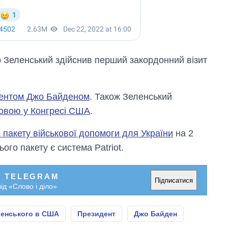
 Зеленський здійснив перший закордонний візит
дентом Джо Байденом
. Також Зеленський
овою у Конгресі США
.
 пакету військової допомоги для України
на 2
го пакету є система Patriot.
У TELEGRAM
Підписатися
ід «Слово і діло»
ленського в США
Президент
Джо Байден