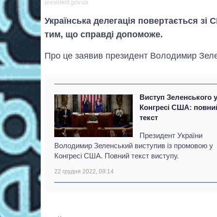
president.gov.ua
Українська делегація повертається зі 
тим, що справді допоможе.
Про це заявив президент Володимир Зелен
Виступ Зеленського 
Конгресі США: повни
текст
Президент України
Володимир Зеленський виступив із промовою у
Конгресі США. Повний текст виступу.
22 грудня 2022, 09:14