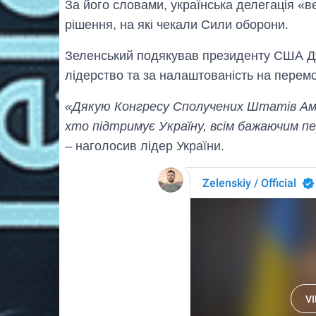
За його словами, українська делегація «в
рішення, на які чекали Сили оборони.
Зеленський подякував президенту США Дж
лідерство та за налаштованість на перемо
«Дякую Конгресу Сполучених Штатів Аме
хто підтримує Україну, всім бажаючим пер
– наголосив лідер України.