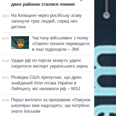
двох районах сталися пожежі
На Київщині через російську атаку
02:53
загинули троє людей, серед них
дитина
Частину військових з полку
02:41
«Скеля» почали переводити
в інші підрозділи – ЗМІ
Удари рф по портах можуть удвічі
01:59
скоротити експорт українського зерна
Розвідка США припускає, що дрон,
00:57
знайдений біля літака України в
Лейпцигу, міг належати рф – WSJ
Перші виплати за програмою «Пакунок
23:56
школяра» вже надходять: що потрібно
знати батькам