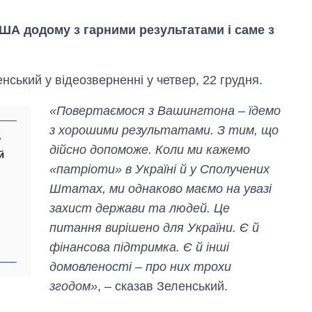
США додому з гарними результатами і саме з
ський у відеозверненні у четвер, 22 грудня.
«Повертаємося з Вашингтона – їдемо
з хорошими результатами. З тим, що
у
дійсно допоможе. Коли ми кажемо
й
«патріоти» в Україні й у Сполучених
Штатах, ми однаково маємо на увазі
захист держави та людей. Це
питання вирішено для України. Є й
фінансова підтримка. Є й інші
Скільки картоплі
вирощували в
домовленості – про них трохи
Україні до і під час
згодом»
, – сказав Зеленський.
великої війни