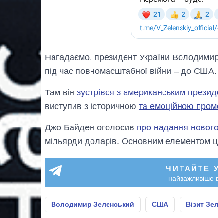
Нагадаємо, президент України Володимир
під час повномасштабної війни – до США.
Там він
зустрівся з американським прези
виступив з історичною
та емоційною пром
Джо Байден оголосив
про надання нового
мільярди доларів. Основним елементом цьо
ЧИТАЙТЕ 
найважливіше в
Володимир Зеленський
США
Візит Зе