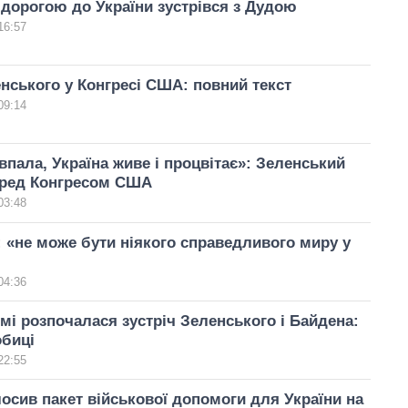
дорогою до України зустрівся з Дудою
16:57
нського у Конгресі США: повний текст
09:14
 впала, Україна живе і процвітає»: Зеленський
еред Конгресом США
03:48
 «не може бути ніякого справедливого миру у
04:36
мі розпочалася зустріч Зеленського і Байдена:
обиці
22:55
осив пакет військової допомоги для України на