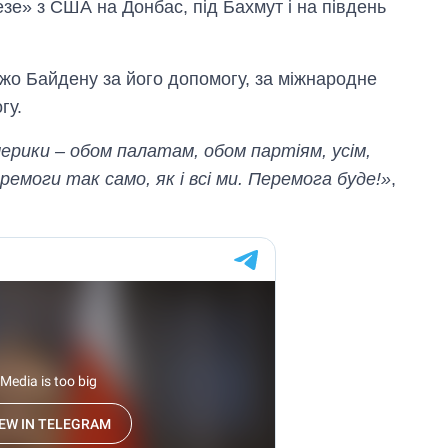
езе» з США на Донбас, під Бахмут і на південь
о Байдену за його допомогу, за міжнародне
гу.
рики – обом палатам, обом партіям, усім,
емоги так само, як і всі ми. Перемога буде!»
,