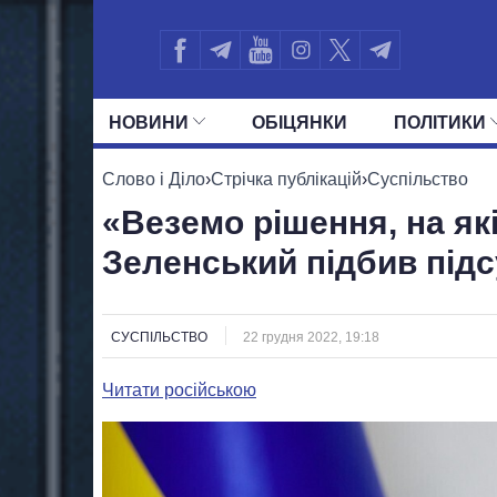
НОВИНИ
ОБIЦЯНКИ
ПОЛIТИКИ
УСІ ПОЛІТИКИ
ПРЕЗИДЕНТ І ОФ
Слово і Діло
›
Стрічка публікацій
›
Суспільство
«Веземо рішення, на як
Зеленський підбив під
СУСПІЛЬСТВО
22 грудня 2022, 19:18
Читати російською