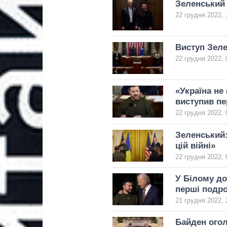
Зеленський 
22 грудня 2022, 
Виступ Зеле
22 грудня 2022, 
«Україна не
виступив п
22 грудня 2022, 
Зеленський:
цій війні»
22 грудня 2022, 
У Білому до
перші подр
21 грудня 2022, 
Байден огол