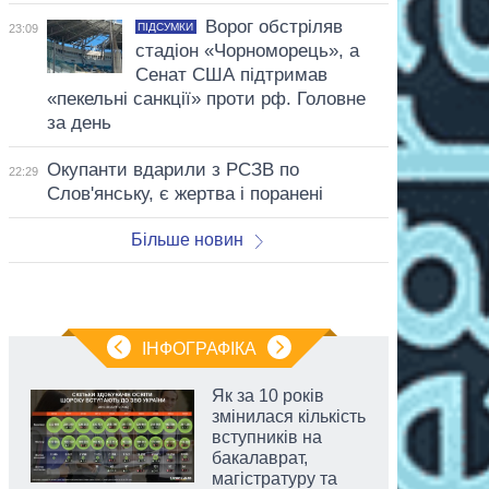
Ворог обстріляв
ПІДСУМКИ
23:09
стадіон «Чорноморець», а
Сенат США підтримав
«пекельні санкції» проти рф. Головне
за день
Окупанти вдарили з РСЗВ по
22:29
Слов'янську, є жертва і поранені
Більше новин
ІНФОГРАФІКА
Як за 10 років
змінилася кількість
вступників на
бакалаврат,
магістратуру та