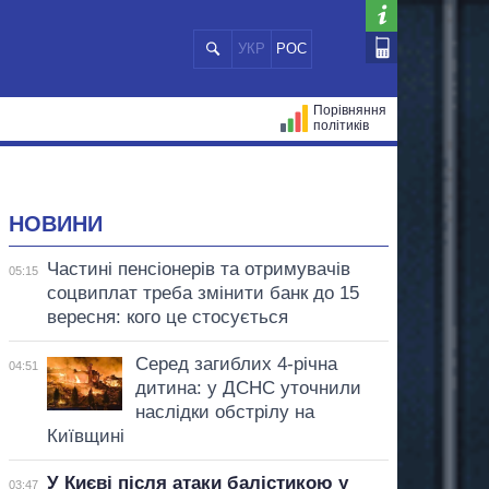
УКР
РОС
Порівняння
політиків
ЦІЙ
МЕРИ МІСТ
ВСІ ПЕРСОНИ
НОВИНИ
Частині пенсіонерів та отримувачів
05:15
соцвиплат треба змінити банк до 15
вересня: кого це стосується
Серед загиблих 4-річна
04:51
дитина: у ДСНС уточнили
наслідки обстрілу на
Київщині
У Києві після атаки балістикою у
03:47