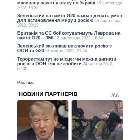
масовану ракетну атаку по Україні
15 листопада
2022, 18:38
Зеленський на саміті G20 назвав десять умов
для встановлення миру з росією
15 листопада
2022, 08:13
Британія та ЄС бойкотуватимуть Лаврова на
саміті G20 – ЗМІ
12 листопада 2022, 16:54
Зеленський закликав виключити росію з
ООН та G20
31 жовтня 2022, 21:24
Терористам тут не місце: чи можна вигнати
росію з ООН і як це зробити
24 жовтня 2022,
09:00