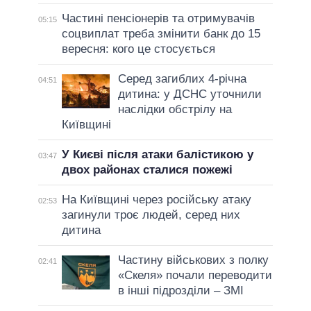
Частині пенсіонерів та отримувачів
05:15
соцвиплат треба змінити банк до 15
вересня: кого це стосується
Серед загиблих 4-річна
04:51
дитина: у ДСНС уточнили
наслідки обстрілу на
Київщині
У Києві після атаки балістикою у
03:47
двох районах сталися пожежі
На Київщині через російську атаку
02:53
загинули троє людей, серед них
дитина
Частину військових з полку
02:41
«Скеля» почали переводити
в інші підрозділи – ЗМІ