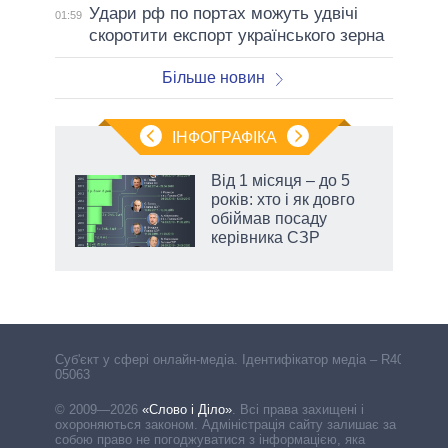
Удари рф по портах можуть удвічі
01:59
скоротити експорт українського зерна
Більше новин
ІНФОГРАФІКА
Від 1 місяця – до 5
ть
років: хто і як довго
обіймав посаду
керівника СЗР
Cуб'єкт у сфері онлайн-медіа. Ідентифікатор медіа – R40-
05063
© 2009—2026
«Слово і Діло»
.
Всі права захищені і
охороняються законом. Адміністрація сайту залишає за
собою право не погоджуватися з інформацією, яка