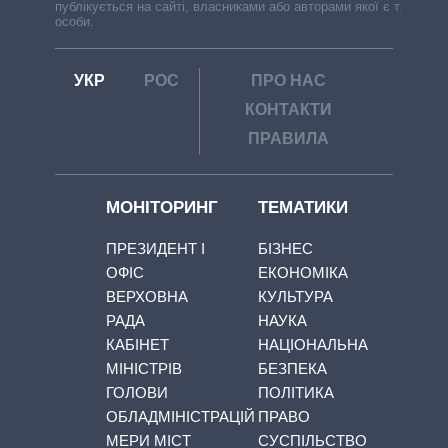
публікується на сайті, власниками або авторами якої є треті
особи.
УКР
РОС
ПРО НАС
КОНТАКТИ
ПРАВИЛА
МОНІТОРИНГ
ТЕМАТИКИ
ПРЕЗИДЕНТ І
БІЗНЕС
ОФІС
ЕКОНОМІКА
ВЕРХОВНА
КУЛЬТУРА
РАДА
НАУКА
КАБІНЕТ
НАЦІОНАЛЬНА
МІНІСТРІВ
БЕЗПЕКА
ГОЛОВИ
ПОЛІТИКА
ОБЛАДМІНІСТРАЦІЙ
ПРАВО
МЕРИ МІСТ
СУСПІЛЬСТВО