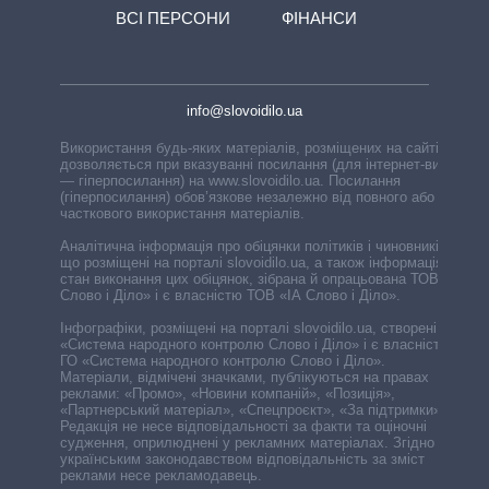
ВСІ ПЕРСОНИ
ФІНАНСИ
info@slovoidilo.ua
Використання будь-яких матеріалів, розміщених на сайті,
дозволяється при вказуванні посилання (для інтернет-видань
— гіперпосилання) на www.slovoidilo.ua. Посилання
(гіперпосилання) обов’язкове незалежно від повного або
часткового використання матеріалів.
Аналітична інформація про обіцянки політиків і чиновників,
що розміщені на порталі slovoidilo.ua, а також інформація про
стан виконання цих обіцянок, зібрана й опрацьована ТОВ «ІА
Слово і Діло» і є власністю ТОВ «ІА Слово і Діло».
Інфографіки, розміщені на порталі slovoidilo.ua, створені ГО
«Система народного контролю Слово і Діло» і є власністю
ГО «Система народного контролю Слово і Діло».
Матеріали, відмічені значками, публікуються на правах
реклами: «Промо», «Новини компаній», «Позиція»,
«Партнерський матеріал», «Спецпроєкт», «За підтримки».
Редакція не несе відповідальності за факти та оціночні
судження, оприлюднені у рекламних матеріалах. Згідно з
українським законодавством відповідальність за зміст
реклами несе рекламодавець.