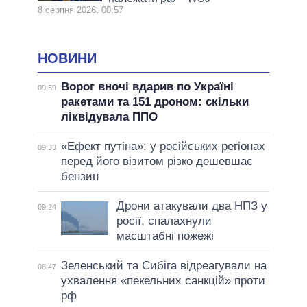
8 серпня 2026, 00:57
НОВИНИ
Ворог вночі вдарив по Україні
09:59
ракетами та 151 дроном: скільки
ліквідувала ППО
«Ефект путіна»: у російських регіонах
09:33
перед його візитом різко дешевшає
бензин
Дрони атакували два НПЗ у
09:24
росії, спалахнули
масштабні пожежі
Зеленський та Сибіга відреагували на
08:47
ухвалення «пекельних санкцій» проти
рф