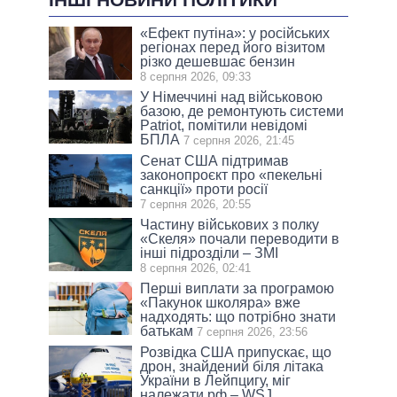
«Ефект путіна»: у російських
регіонах перед його візитом
різко дешевшає бензин
8 серпня 2026, 09:33
У Німеччині над військовою
базою, де ремонтують системи
Patriot, помітили невідомі
БПЛА
7 серпня 2026, 21:45
Сенат США підтримав
законопроєкт про «пекельні
санкції» проти росії
7 серпня 2026, 20:55
Частину військових з полку
«Скеля» почали переводити в
інші підрозділи – ЗМІ
8 серпня 2026, 02:41
Перші виплати за програмою
«Пакунок школяра» вже
надходять: що потрібно знати
батькам
7 серпня 2026, 23:56
Розвідка США припускає, що
дрон, знайдений біля літака
України в Лейпцигу, міг
належати рф – WSJ