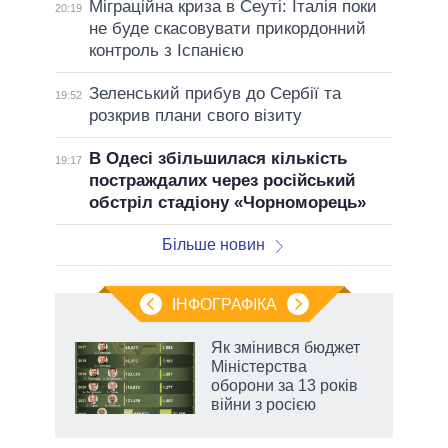
Міграційна криза в Сеуті: Італія поки
20:19
не буде скасовувати прикордонний
контроль з Іспанією
Зеленський прибув до Сербії та
19:52
розкрив плани свого візиту
В Одесі збільшилася кількість
19:17
постраждалих через російський
обстріл стадіону «Чорноморець»
Більше новин
ІНФОГРАФІКА
 5
Як змінився бюджет
вго
Міністерства
оборони за 13 років
війни з росією
аспі