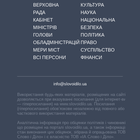
ВЕРХОВНА
КУЛЬТУРА
РАДА
НАУКА
КАБІНЕТ
НАЦІОНАЛЬНА
МІНІСТРІВ
БЕЗПЕКА
ГОЛОВИ
ПОЛІТИКА
ОБЛАДМІНІСТРАЦІЙ
ПРАВО
МЕРИ МІСТ
СУСПІЛЬСТВО
ВСІ ПЕРСОНИ
ФІНАНСИ
info@slovoidilo.ua
Використання будь-яких матеріалів, розміщених на сайті,
дозволяється при вказуванні посилання (для інтернет-видань
— гіперпосилання) на www.slovoidilo.ua. Посилання
(гіперпосилання) обов’язкове незалежно від повного або
часткового використання матеріалів.
Аналітична інформація про обіцянки політиків і чиновників,
що розміщені на порталі slovoidilo.ua, а також інформація про
стан виконання цих обіцянок, зібрана й опрацьована ТОВ «ІА
Слово і Діло» і є власністю ТОВ «ІА Слово і Діло».