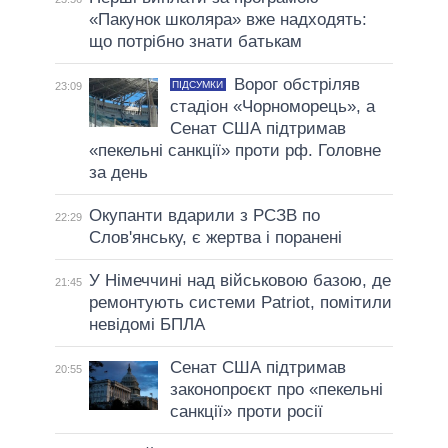
«Пакунок школяра» вже надходять:
що потрібно знати батькам
Ворог обстріляв
ПІДСУМКИ
23:09
стадіон «Чорноморець», а
Сенат США підтримав
«пекельні санкції» проти рф. Головне
за день
Окупанти вдарили з РСЗВ по
22:29
Слов'янську, є жертва і поранені
У Німеччині над військовою базою, де
21:45
ремонтують системи Patriot, помітили
невідомі БПЛА
Сенат США підтримав
20:55
законопроєкт про «пекельні
санкції» проти росії