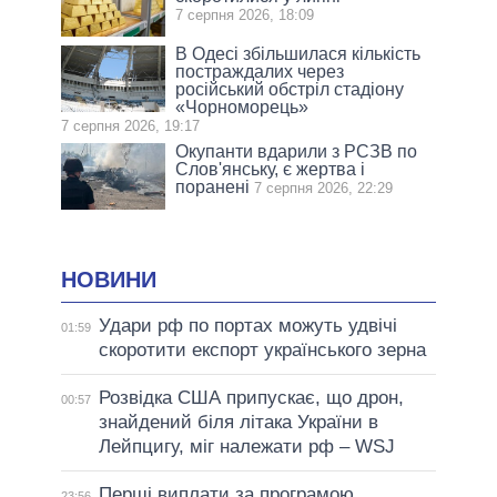
7 серпня 2026, 18:09
В Одесі збільшилася кількість
постраждалих через
російський обстріл стадіону
«Чорноморець»
7 серпня 2026, 19:17
Окупанти вдарили з РСЗВ по
Слов'янську, є жертва і
поранені
7 серпня 2026, 22:29
НОВИНИ
Удари рф по портах можуть удвічі
01:59
скоротити експорт українського зерна
Розвідка США припускає, що дрон,
00:57
знайдений біля літака України в
Лейпцигу, міг належати рф – WSJ
Перші виплати за програмою
23:56