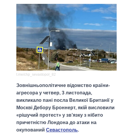
t.me/chp_sevastopol_82
Зовнішньополітичне відомство країни-
агресора у четвер, 3 листопада,
викликало пані посла Великої Британії у
Москві Дебору Броннерт, якій висловили
«рішучий протест» у зв’язку з нібито
причетністю Лондона до атаки на
окупований
Севастополь
.