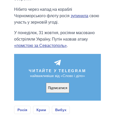
Нібито через напад на кораблі
Чорноморського флоту росія
зупинила
свою
участь у зерновій угоді.
У понеділок, 31 жовтня, росіяни масовано
обстріляли Україну. Путін назвав атаку
«помстою за Севастополь»
.
ЧИТАЙТЕ У TELEGRAM
найважливіше від «Слово і діло»
Підписатися
Росія
Крим
Вибух