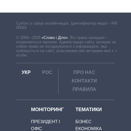
Cуб'єкт у сфері онлайн-медіа. Ідентифікатор медіа – R40-
05063
© 2009—2026
«Слово і Діло»
.
Всі права захищені і
охороняються законом. Адміністрація сайту залишає за
собою право не погоджуватися з інформацією, яка
публікується на сайті, власниками або авторами якої є треті
особи.
УКР
РОС
ПРО НАС
КОНТАКТИ
ПРАВИЛА
МОНІТОРИНГ
ТЕМАТИКИ
ПРЕЗИДЕНТ І
БІЗНЕС
ОФІС
ЕКОНОМІКА