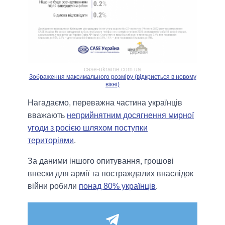
case-ukraine.com.ua
Зображення максимального розміру (відкриється в новому
вікні)
Нагадаємо, переважна частина українців
вважають
неприйнятним досягнення мирної
угоди з росією шляхом поступки
територіями
.
За даними іншого опитування, грошові
внески для армії та постраждалих внаслідок
війни робили
понад 80% українців
.