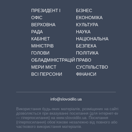
ПРЕЗИДЕНТ І
БІЗНЕС
ОФІС
ЕКОНОМІКА
ВЕРХОВНА
КУЛЬТУРА
РАДА
НАУКА
КАБІНЕТ
НАЦІОНАЛЬНА
МІНІСТРІВ
БЕЗПЕКА
ГОЛОВИ
ПОЛІТИКА
ОБЛАДМІНІСТРАЦІЙ
ПРАВО
МЕРИ МІСТ
СУСПІЛЬСТВО
ВСІ ПЕРСОНИ
ФІНАНСИ
info@slovoidilo.ua
Використання будь-яких матеріалів, розміщених на сайті,
дозволяється при вказуванні посилання (для інтернет-видань
— гіперпосилання) на www.slovoidilo.ua. Посилання
(гіперпосилання) обов’язкове незалежно від повного або
часткового використання матеріалів.