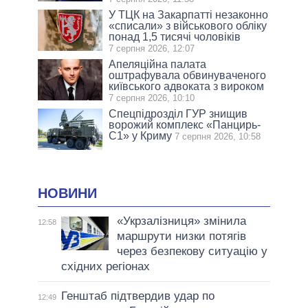
У ТЦК на Закарпатті незаконно
«списали» з військового обліку
понад 1,5 тисячі чоловіків
7 серпня 2026, 12:07
Апеляційна палата
оштрафувала обвинуваченого
київського адвоката з вироком
7 серпня 2026, 10:10
Спецпідрозділ ГУР знищив
ворожий комплекс «Панцирь-
С1» у Криму
7 серпня 2026, 10:58
НОВИНИ
«Укрзалізниця» змінила
12:58
маршрути низки потягів
через безпекову ситуацію у
східних регіонах
Генштаб підтвердив удар по
12:49