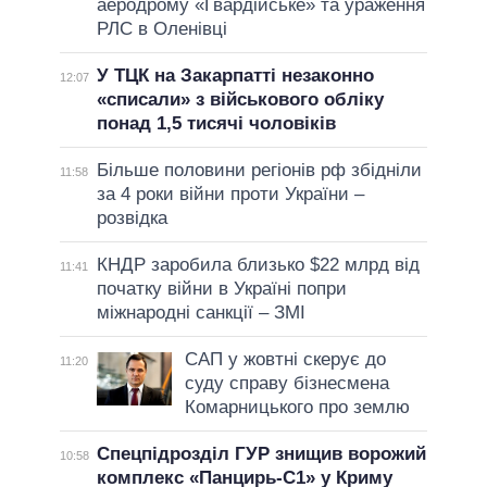
аеродрому «Гвардійське» та ураження
РЛС в Оленівці
У ТЦК на Закарпатті незаконно
12:07
«списали» з військового обліку
понад 1,5 тисячі чоловіків
Більше половини регіонів рф збідніли
11:58
за 4 роки війни проти України –
розвідка
КНДР заробила близько $22 млрд від
11:41
початку війни в Україні попри
міжнародні санкції – ЗМІ
САП у жовтні скерує до
11:20
суду справу бізнесмена
Комарницького про землю
Спецпідрозділ ГУР знищив ворожий
10:58
комплекс «Панцирь-С1» у Криму