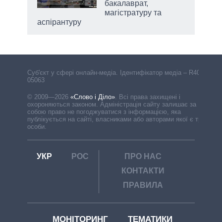
бакалаврат,
магістратуру та
аспірантуру
Cуб'єкт у сфері онлайн-медіа. Ідентифікатор медіа – R40-
05063
© 2009—2026
«Слово і Діло»
.
Всі права захищені і
охороняються законом. Адміністрація сайту залишає за
собою право не погоджуватися з інформацією, яка
публікується на сайті, власниками або авторами якої є треті
особи.
УКР
РОС
ПРО НАС
КОНТАКТИ
ПРАВИЛА
МОНІТОРИНГ
ТЕМАТИКИ