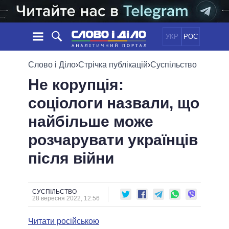
УКР
РОС
НОВИНИ
Слово і Діло
›
Стрічка публікацій
›
Суспільство
Не корупція:
ОБIЦЯНКИ
СТРІЧКА
ПОЛІТИКА
соціологи назвали, що
ПОДІЇ
ЕКОНОМІКА
ПОЛIТИКИ
найбільше може
СТАТТІ
СУСПІЛЬСТВО
ІНФОГРАФІКА
ДУМКИ
СВІТ
УСІ ПОЛІТИКИ
розчарувати українців
ОГЛЯДИ
ПРЕЗИДЕНТ І ОФІС
після війни
ВІДЕО
ДАЙДЖЕСТИ
ВЕРХОВНА РАДА
ПІДТРИМАТИ
КАБІНЕТ МІНІСТРІВ
ГОЛОВИ ОБЛАДМІНІСТРАЦІЙ
СУСПІЛЬСТВО
ПОРІВНЯННЯ ПОЛІТИКІВ
28 вересня 2022, 12:56
МЕРИ МІСТ
Читати російською
ВСІ ПЕРСОНИ