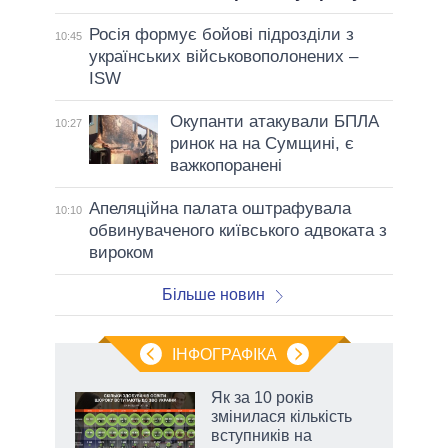
Росія формує бойові підрозділи з
10:45
українських військовополонених –
ISW
Окупанти атакували БПЛА
10:27
ринок на на Сумщині, є
важкопоранені
Апеляційна палата оштрафувала
10:10
обвинуваченого київського адвоката з
вироком
Більше новин
ІНФОГРАФІКА
Як за 10 років
раїні
змінилася кількість
ої
вступників на