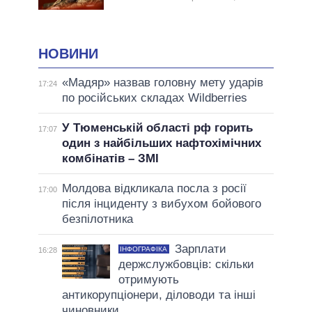
НОВИНИ
«Мадяр» назвав головну мету ударів
17:24
по російських складах Wildberries
У Тюменській області рф горить
17:07
один з найбільших нафтохімічних
комбінатів – ЗМІ
Молдова відкликала посла з росії
17:00
після інциденту з вибухом бойового
безпілотника
Зарплати
ІНФОГРАФІКА
16:28
держслужбовців: скільки
отримують
антикорупціонери, діловоди та інші
чиновники