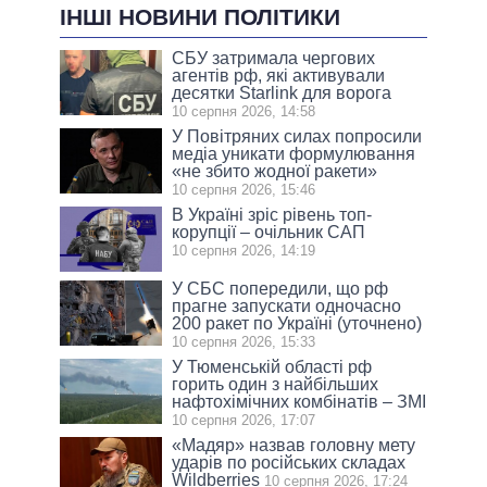
ІНШІ НОВИНИ ПОЛІТИКИ
СБУ затримала чергових
агентів рф, які активували
десятки Starlink для ворога
10 серпня 2026, 14:58
У Повітряних силах попросили
медіа уникати формулювання
«не збито жодної ракети»
10 серпня 2026, 15:46
В Україні зріс рівень топ-
корупції – очільник САП
10 серпня 2026, 14:19
У СБС попередили, що рф
прагне запускати одночасно
200 ракет по Україні (уточнено)
10 серпня 2026, 15:33
У Тюменській області рф
горить один з найбільших
нафтохімічних комбінатів – ЗМІ
10 серпня 2026, 17:07
«Мадяр» назвав головну мету
ударів по російських складах
Wildberries
10 серпня 2026, 17:24