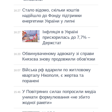
Стало відомо, скільки коштів
16:27
надійшло до Фонду підтримки
енергетики України у липні
Інфляція в Україні
16:27
прискорилась до 7,7% –
Держстат
Обвинуваченому адвокату зі справи
16:20
Князєва знову продовжили обов'язки
Війська рф вдарили по житловому
16:07
кварталу Нікополя, є жертва та
поранені
У Повітряних силах попросили медіа
15:46
уникати формулювання «не збито
жодної ракети»