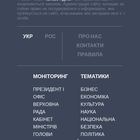
охороняються законом. Адміністрація сайту залишає за
собою право не погоджуватися з інформацією, яка
публікується на сайті, власниками або авторами якої є треті
особи.
УКР
РОС
ПРО НАС
КОНТАКТИ
ПРАВИЛА
МОНІТОРИНГ
ТЕМАТИКИ
ПРЕЗИДЕНТ І
БІЗНЕС
ОФІС
ЕКОНОМІКА
ВЕРХОВНА
КУЛЬТУРА
РАДА
НАУКА
КАБІНЕТ
НАЦІОНАЛЬНА
МІНІСТРІВ
БЕЗПЕКА
ГОЛОВИ
ПОЛІТИКА