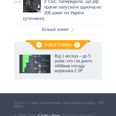
У СБС попередили, що рф
15:33
прагне запускати одночасно
200 ракет по Україні
(уточнено)
Більше новин
ІНФОГРАФІКА
Від 1 місяця – до 5
років: хто і як довго
ть
обіймав посаду
и,
керівника СЗР
Cуб'єкт у сфері онлайн-медіа. Ідентифікатор медіа – R40-
05063
© 2009—2026
«Слово і Діло»
.
Всі права захищені і