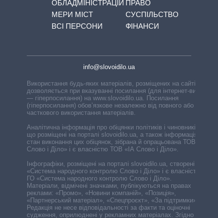
ОБЛАДМІНІСТРАЦІЙ
ПРАВО
МЕРИ МІСТ
СУСПІЛЬСТВО
ВСІ ПЕРСОНИ
ФІНАНСИ
info@slovoidilo.ua
Використання будь-яких матеріалів, розміщених на сайті,
дозволяється при вказуванні посилання (для інтернет-видань
— гіперпосилання) на www.slovoidilo.ua. Посилання
(гіперпосилання) обов’язкове незалежно від повного або
часткового використання матеріалів.
Аналітична інформація про обіцянки політиків і чиновників,
що розміщені на порталі slovoidilo.ua, а також інформація про
стан виконання цих обіцянок, зібрана й опрацьована ТОВ «ІА
Слово і Діло» і є власністю ТОВ «ІА Слово і Діло».
Інфографіки, розміщені на порталі slovoidilo.ua, створені ГО
«Система народного контролю Слово і Діло» і є власністю
ГО «Система народного контролю Слово і Діло».
Матеріали, відмічені значками, публікуються на правах
реклами: «Промо», «Новини компаній», «Позиція»,
«Партнерський матеріал», «Спецпроєкт», «За підтримки».
Редакція не несе відповідальності за факти та оціночні
судження, оприлюднені у рекламних матеріалах. Згідно з