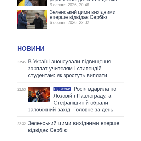
6 серпня 2026, 20:46
Зеленський цими вихідними
вперше відвідає Сербію
6 серпня 2026, 22:32
НОВИНИ
В Україні анонсували підвищення
23:45
зарплат учителям і стипендій
студентам: як зростуть виплати
Росія вдарила по
ПІДСУМКИ
22:53
Лозовій і Павлограду, а
Стефанішиній обрали
запобіжний захід. Головне за день
Зеленський цими вихідними вперше
22:32
відвідає Сербію