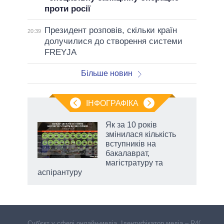
проти росії
Президент розповів, скільки країн
20:39
долучилися до створення системи
FREYJA
Більше новин
ІНФОГРАФІКА
Як за 10 років
 за
змінилася кількість
асть
вступників на
бакалаврат,
магістратуру та
аспірантуру
Cуб'єкт у сфері онлайн-медіа. Ідентифікатор медіа – R40-