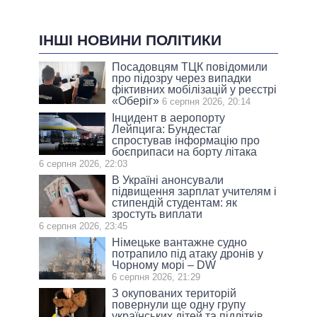
ІНШІ НОВИНИ ПОЛІТИКИ
Посадовцям ТЦК повідомили
про підозру через випадки
фіктивних мобілізацій у реєстрі
«Оберіг»
6 серпня 2026, 20:14
Інцидент в аеропорту
Лейпцига: Бундестаг
спростував інформацію про
боєприпаси на борту літака
6 серпня 2026, 22:03
В Україні анонсували
підвищення зарплат учителям і
стипендій студентам: як
зростуть виплати
6 серпня 2026, 23:45
Німецьке вантажне судно
потрапило під атаку дронів у
Чорному морі – DW
6 серпня 2026, 21:29
З окупованих територій
повернули ще одну групу
українських дітей та підлітків