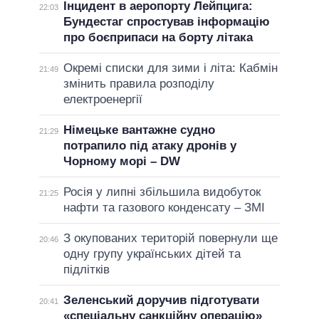
Інцидент в аеропорту Лейпцига:
22:03
Бундестаг спростував інформацію
про боєприпаси на борту літака
Окремі списки для зими і літа: Кабмін
21:49
змінить правила розподілу
електроенергії
Німецьке вантажне судно
21:29
потрапило під атаку дронів у
Чорному морі – DW
Росія у липні збільшила видобуток
21:25
нафти та газового конденсату – ЗМІ
З окупованих територій повернули ще
20:46
одну групу українських дітей та
підлітків
Зеленський доручив підготувати
20:41
«спеціальну санкційну операцію»