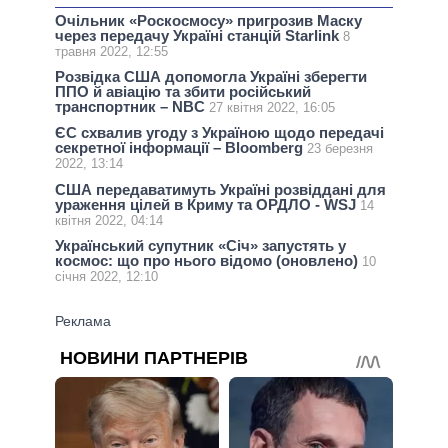
Очільник «Роскосмосу» пригрозив Маску
через передачу Україні станцій Starlink
8
травня 2022, 12:55
Розвідка США допомогла Україні зберегти
ППО й авіацію та збити російський
транспортник – NBC
27 квітня 2022, 16:05
ЄС схвалив угоду з Україною щодо передачі
секретної інформації – Bloomberg
23 березня
2022, 13:14
США передаватимуть Україні розвіддані для
ураження цілей в Криму та ОРДЛО - WSJ
14
квітня 2022, 04:14
Український супутник «Січ» запустять у
космос: що про нього відомо (оновлено)
10
січня 2022, 12:10