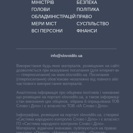
МІНІСТРІВ
БЕЗПЕКА
ГОЛОВИ
ПОЛІТИКА
ОБЛАДМІНІСТРАЦІЙ
ПРАВО
МЕРИ МІСТ
СУСПІЛЬСТВО
ВСІ ПЕРСОНИ
ФІНАНСИ
info@slovoidilo.ua
Використання будь-яких матеріалів, розміщених на сайті,
дозволяється при вказуванні посилання (для інтернет-видань
— гіперпосилання) на www.slovoidilo.ua. Посилання
(гіперпосилання) обов’язкове незалежно від повного або
часткового використання матеріалів.
Аналітична інформація про обіцянки політиків і чиновників,
що розміщені на порталі slovoidilo.ua, а також інформація про
стан виконання цих обіцянок, зібрана й опрацьована ТОВ «ІА
Слово і Діло» і є власністю ТОВ «ІА Слово і Діло».
Інфографіки, розміщені на порталі slovoidilo.ua, створені ГО
«Система народного контролю Слово і Діло» і є власністю
ГО «Система народного контролю Слово і Діло».
Матеріали, відмічені значками, публікуються на правах
реклами: «Промо», «Новини компаній», «Позиція»,