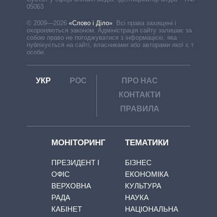
05063
© 2009—2026
«Слово і Діло»
.
Всі права захищені і
охороняються законом. Адміністрація сайту залишає за
собою право не погоджуватися з інформацією, яка
публікується на сайті, власниками або авторами якої є треті
особи.
УКР
РОС
ПРО НАС
КОНТАКТИ
ПРАВИЛА
МОНІТОРИНГ
ТЕМАТИКИ
ПРЕЗИДЕНТ І
БІЗНЕС
ОФІС
ЕКОНОМІКА
ВЕРХОВНА
КУЛЬТУРА
РАДА
НАУКА
КАБІНЕТ
НАЦІОНАЛЬНА