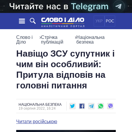
УКР
РОС
НОВИНИ
Слово і
›
Стрічка
›
Національна
Діло
публікацій
безпека
ОБIЦЯНКИ
СТРІЧКА
ПОЛІТИКА
Навіщо ЗСУ супутник і
ПОДІЇ
ЕКОНОМІКА
чим він особливий:
ПОЛIТИКИ
СТАТТІ
СУСПІЛЬСТВО
Притула відповів на
ІНФОГРАФІКА
ДУМКИ
СВІТ
УСІ ПОЛІТИКИ
головні питання
ОГЛЯДИ
ПРЕЗИДЕНТ І ОФІС
ВІДЕО
ДАЙДЖЕСТИ
ВЕРХОВНА РАДА
ПІДТРИМАТИ
КАБІНЕТ МІНІСТРІВ
НАЦІОНАЛЬНА БЕЗПЕКА
19 серпня 2022, 16:24
ГОЛОВИ ОБЛАДМІНІСТРАЦІЙ
ПОРІВНЯННЯ ПОЛІТИКІВ
МЕРИ МІСТ
Читати російською
ВСІ ПЕРСОНИ