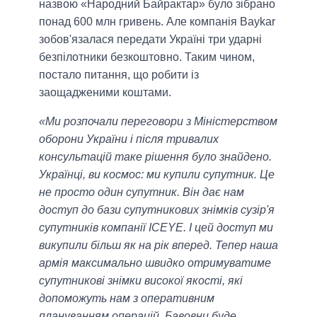
назвою «Народний Байрактар» було зібрано
понад 600 млн гривень. Але компанія Baykar
зобов'язалася передати Україні три ударні
безпілотники безкоштовно. Таким чином,
постало питання, що робити із
заощадженими коштами.
«Ми розпочали переговори з Міністерством
оборони України і після тривалих
консультацій таке рішення було знайдено.
Українці, ви космос: ми купили супутник. Це
не просто один супутник. Він дає нам
доступ до бази супутникових знімків сузір'я
супутників компанії ICEYE. І цей доступ ми
викупили більш як на рік вперед. Тепер наша
армія максимально швидко отримуватиме
супутникові знімки високої якості, які
допоможуть нам з оперативним
плануванням операцій. Бавовни буде