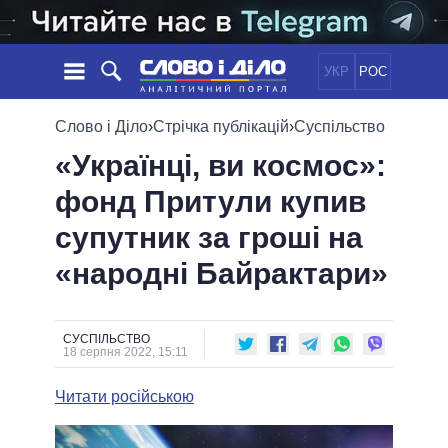
УКР
РОС
НОВИНИ
Слово і Діло
›
Стрічка публікацій
›
Суспільство
«Українці, ви космос»:
ОБIЦЯНКИ
СТРІЧКА
ПОЛІТИКА
фонд Притули купив
ПОДІЇ
ЕКОНОМІКА
ПОЛIТИКИ
супутник за гроші на
СТАТТІ
СУСПІЛЬСТВО
ІНФОГРАФІКА
ДУМКИ
СВІТ
УСІ ПОЛІТИКИ
«народні Байрактари»
ОГЛЯДИ
ПРЕЗИДЕНТ І ОФІС
ВІДЕО
ДАЙДЖЕСТИ
ВЕРХОВНА РАДА
СУСПІЛЬСТВО
ПІДТРИМАТИ
КАБІНЕТ МІНІСТРІВ
18 серпня 2022, 15:11
ГОЛОВИ ОБЛАДМІНІСТРАЦІЙ
ПОРІВНЯННЯ ПОЛІТИКІВ
Читати російською
МЕРИ МІСТ
ВСІ ПЕРСОНИ