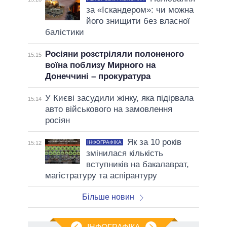
за «Іскандером»: чи можна
його знищити без власної
балістики
Росіяни розстріляли полоненого
15:15
воїна поблизу Мирного на
Донеччині – прокуратура
У Києві засудили жінку, яка підірвала
15:14
авто військового на замовлення
росіян
Як за 10 років
ІНФОГРАФІКА
15:12
змінилася кількість
вступників на бакалаврат,
магістратуру та аспірантуру
Більше новин