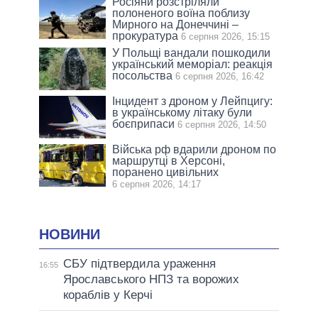
Росіяни розстріляли
полоненого воїна поблизу
Мирного на Донеччині –
прокуратура
6 серпня 2026, 15:15
У Польщі вандали пошкодили
український меморіал: реакція
посольства
6 серпня 2026, 16:42
Інцидент з дроном у Лейпцигу:
в українському літаку були
боєприпаси
6 серпня 2026, 14:50
Війська рф вдарили дроном по
маршрутці в Херсоні,
поранено цивільних
6 серпня 2026, 14:17
НОВИНИ
СБУ підтвердила ураження
16:55
Ярославського НПЗ та ворожих
кораблів у Керчі