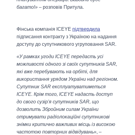
багато!»
– розповів Притула.
Фінська компанія ICEYE
підтвердила
підписання контракту з Україною на надання
доступу до супутникового угруповання SAR.
«У рамках угоди ICEYE передасть усі
можливості одного зі своїх супутників SAR,
які вже перебувають на орбіті, для
використання урядом України над регіоном.
Супутник SAR експлуатуватиметься
ICEYE. Крім того, ICEYE надасть доступ
до свого сузір'я супутників SAR, що
дозволить Збройним силам України
отримувати радіолокаційні супутникові
знімки критично важливих місць із високою
частотою повторних відвідувань»
, –