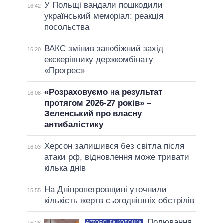
У Польщі вандали пошкодили
16:42
український меморіал: реакція
посольства
ВАКС змінив запобіжний захід
16:20
екскерівнику держкомбінату
«Прогрес»
«Розраховуємо на результат
16:08
протягом 2026-27 років» –
Зеленський про власну
антибалістику
Херсон залишився без світла після
16:03
атаки рф, відновлення може тривати
кілька днів
На Дніпропетровщині уточнили
15:55
кількість жертв сьогоднішніх обстрілів
Полювання
АВТОРСЬКА КОЛОНКА
15:28