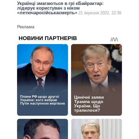
Українці змагаються в грі єБайрактар:
лідирує користувач з ніком
«летючаросійськасмерть»
21 березня 2022, 22:36