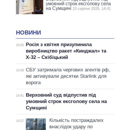
умовний строк ексголову села
на Сумщині
10 серпня 2026, 14:41
НОВИНИ
Росія з квітня призупинила
15:05
виробництво ракет «Кинджал» та
Х-32 – Скібіцький
СБУ затримала чергових агентів рф,
14:58
які активували десятки Starlink для
ворога
Верховний суд відпустив під
14:41
умовний строк ексголову села на
Сумщині
Кількість постраждалих
14:27
внаслідок удару по