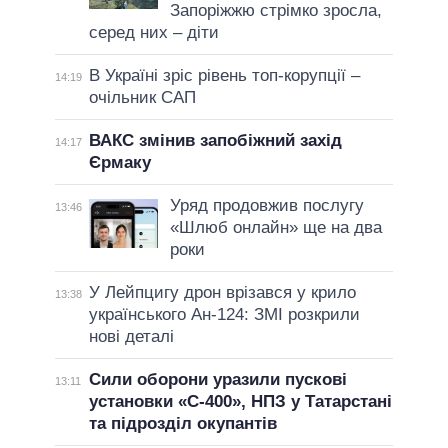
Запоріжжю стрімко зросла,
серед них – діти
В Україні зріс рівень топ-корупції –
14:19
очільник САП
ВАКС змінив запобіжний захід
14:17
Єрмаку
Уряд продовжив послугу
13:46
«Шлюб онлайн» ще на два
роки
У Лейпцигу дрон врізався у крило
13:38
українського Ан-124: ЗМІ розкрили
нові деталі
Сили оборони уразили пускові
13:11
установки «С-400», НПЗ у Татарстані
та підрозділ окупантів