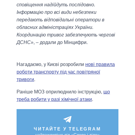
сповіщення надійдуть послідовно.
Інформацію про всі види небезпеки
передають відповідальні оператори в
обласних адміністраціях України.
Координацію тривог забезпечують чергові
ДСНС»
, – додали до Мінцифри.
Нагадаємо, у Києві розробили
нові правила
роботи транспорту під час повітряної
тривоги
.
Раніше МОЗ оприлюднило інструкцію,
що
треба робити у разі хімічної атаки
.
ЧИТАЙТЕ У TELEGRAM
найважливіше від «Слово і діло»