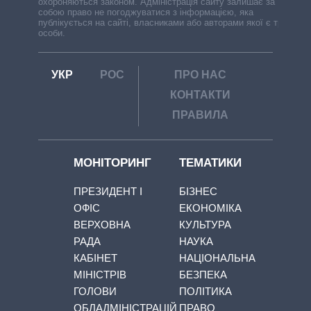
охороняються законом. Адміністрація сайту залишає за
собою право не погоджуватися з інформацією, яка
публікується на сайті, власниками або авторами якої є треті
особи.
УКР
РОС
ПРО НАС
КОНТАКТИ
ПРАВИЛА
МОНІТОРИНГ
ТЕМАТИКИ
ПРЕЗИДЕНТ І
БІЗНЕС
ОФІС
ЕКОНОМІКА
ВЕРХОВНА
КУЛЬТУРА
РАДА
НАУКА
КАБІНЕТ
НАЦІОНАЛЬНА
МІНІСТРІВ
БЕЗПЕКА
ГОЛОВИ
ПОЛІТИКА
ОБЛАДМІНІСТРАЦІЙ
ПРАВО