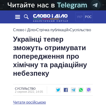
УКР
РОС
НОВИНИ
Слово і Діло
›
Стрічка публікацій
›
Суспільство
Українці тепер
ОБIЦЯНКИ
СТРІЧКА
ПОЛІТИКА
зможуть отримувати
ПОДІЇ
ЕКОНОМІКА
ПОЛIТИКИ
попередження про
СТАТТІ
СУСПІЛЬСТВО
ІНФОГРАФІКА
ДУМКИ
СВІТ
УСІ ПОЛІТИКИ
хімічну та радіаційну
ОГЛЯДИ
ПРЕЗИДЕНТ І ОФІС
небезпеку
ВІДЕО
ДАЙДЖЕСТИ
ВЕРХОВНА РАДА
ПІДТРИМАТИ
КАБІНЕТ МІНІСТРІВ
ГОЛОВИ ОБЛАДМІНІСТРАЦІЙ
СУСПІЛЬСТВО
ПОРІВНЯННЯ ПОЛІТИКІВ
2 серпня 2022, 14:05
МЕРИ МІСТ
Читати російською
ВСІ ПЕРСОНИ