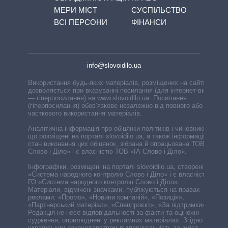
МЕРИ МІСТ
СУСПІЛЬСТВО
ВСІ ПЕРСОНИ
ФІНАНСИ
info@slovoidilo.ua
Використання будь-яких матеріалів, розміщених на сайті,
дозволяється при вказуванні посилання (для інтернет-видань
— гіперпосилання) на www.slovoidilo.ua. Посилання
(гіперпосилання) обов’язкове незалежно від повного або
часткового використання матеріалів.
Аналітична інформація про обіцянки політиків і чиновників,
що розміщені на порталі slovoidilo.ua, а також інформація про
стан виконання цих обіцянок, зібрана й опрацьована ТОВ «ІА
Слово і Діло» і є власністю ТОВ «ІА Слово і Діло».
Інфографіки, розміщені на порталі slovoidilo.ua, створені ГО
«Система народного контролю Слово і Діло» і є власністю
ГО «Система народного контролю Слово і Діло».
Матеріали, відмічені значками, публікуються на правах
реклами: «Промо», «Новини компаній», «Позиція»,
«Партнерський матеріал», «Спецпроєкт», «За підтримки».
Редакція не несе відповідальності за факти та оціночні
судження, оприлюднені у рекламних матеріалах. Згідно з
українським законодавством відповідальність за зміст