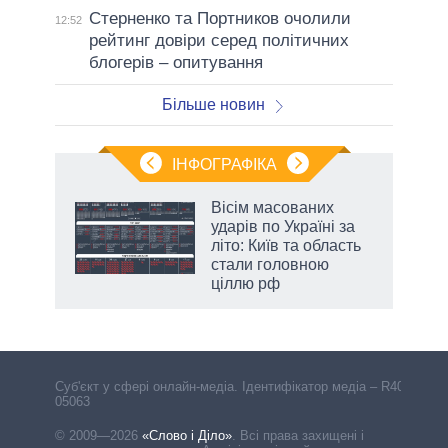
Стерненко та Портников очолили
12:52
рейтинг довіри серед політичних
блогерів – опитування
Більше новин
ІНФОГРАФІКА
 як
Вісім масованих
и за
ударів по Україні за
літо: Київ та область
2027-
стали головною
ціллю рф
аспі
Cуб'єкт у сфері онлайн-медіа. Ідентифікатор медіа – R40-
05063
© 2009—2026
«Слово і Діло»
.
Всі права захищені і