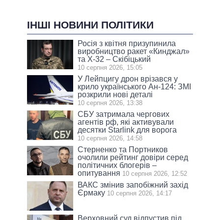
ІНШІ НОВИНИ ПОЛІТИКИ
Росія з квітня призупинила
виробництво ракет «Кинджал»
та Х-32 – Скібіцький
10 серпня 2026, 15:05
У Лейпцигу дрон врізався у
крило українського Ан-124: ЗМІ
розкрили нові деталі
10 серпня 2026, 13:38
СБУ затримала чергових
агентів рф, які активували
десятки Starlink для ворога
10 серпня 2026, 14:58
Стерненко та Портников
очолили рейтинг довіри серед
політичних блогерів –
опитування
10 серпня 2026, 12:52
ВАКС змінив запобіжний захід
Єрмаку
10 серпня 2026, 14:17
Верховний суд відпустив під