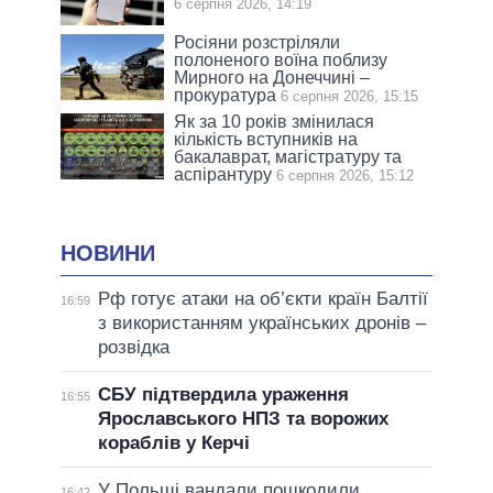
6 серпня 2026, 14:19
Росіяни розстріляли
полоненого воїна поблизу
Мирного на Донеччині –
прокуратура
6 серпня 2026, 15:15
Як за 10 років змінилася
кількість вступників на
бакалаврат, магістратуру та
аспірантуру
6 серпня 2026, 15:12
НОВИНИ
Рф готує атаки на об’єкти країн Балтії
16:59
з використанням українських дронів –
розвідка
СБУ підтвердила ураження
16:55
Ярославського НПЗ та ворожих
кораблів у Керчі
У Польщі вандали пошкодили
16:42