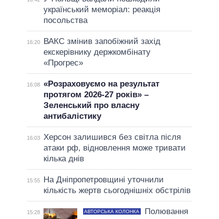
український меморіал: реакція
посольства
ВАКС змінив запобіжний захід
16:20
екскерівнику держкомбінату
«Прогрес»
«Розраховуємо на результат
16:08
протягом 2026-27 років» –
Зеленський про власну
антибалістику
Херсон залишився без світла після
16:03
атаки рф, відновлення може тривати
кілька днів
На Дніпропетровщині уточнили
15:55
кількість жертв сьогоднішніх обстрілів
Полювання
АВТОРСЬКА КОЛОНКА
15:28