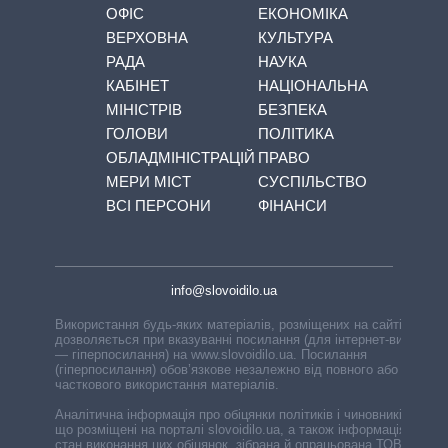
ОФІС
ЕКОНОМІКА
ВЕРХОВНА
КУЛЬТУРА
РАДА
НАУКА
КАБІНЕТ
НАЦІОНАЛЬНА
МІНІСТРІВ
БЕЗПЕКА
ГОЛОВИ
ПОЛІТИКА
ОБЛАДМІНІСТРАЦІЙ
ПРАВО
МЕРИ МІСТ
СУСПІЛЬСТВО
ВСІ ПЕРСОНИ
ФІНАНСИ
info@slovoidilo.ua
Використання будь-яких матеріалів, розміщених на сайті,
дозволяється при вказуванні посилання (для інтернет-видань
— гіперпосилання) на www.slovoidilo.ua. Посилання
(гіперпосилання) обов’язкове незалежно від повного або
часткового використання матеріалів.
Аналітична інформація про обіцянки політиків і чиновників,
що розміщені на порталі slovoidilo.ua, а також інформація про
стан виконання цих обіцянок, зібрана й опрацьована ТОВ «ІА