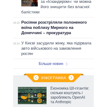
за «Іскандером»: чи можна
його знищити без власної
балістики
Росіяни розстріляли полоненого
15:15
воїна поблизу Мирного на
Донеччині – прокуратура
У Києві засудили жінку, яка підірвала
15:14
авто військового на замовлення
росіян
Більше новин
ІНФОГРАФІКА
и на
Економіка ШІ-гігантів:
скільки коштують і
а
заробляють OpenAI
та Anthropic