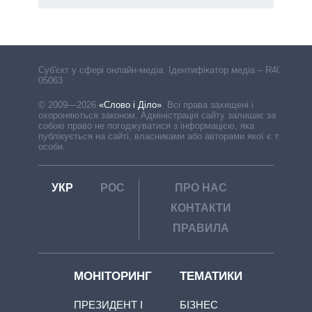
Cуб'єкт у сфері онлайн-медіа. Ідентифікатор медіа – R40-
05063
© 2009—2026
«Слово і Діло»
.
Всі права захищені і
охороняються законом. Адміністрація сайту залишає за
собою право не погоджуватися з інформацією, яка
публікується на сайті, власниками або авторами якої є треті
особи.
УКР
РОС
ПРО НАС
КОНТАКТИ
ПРАВИЛА
МОНІТОРИНГ
ТЕМАТИКИ
ПРЕЗИДЕНТ І
БІЗНЕС