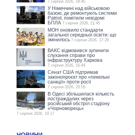
7 серпня 2026, 18:45
У Німеччині над військовою
базою, де ремонтують системи
Patriot, помітили невідомі
БПЛА
7 серпня 2026, 21:45
МОН оновило стандарти
загальної середньої освіти: що
змінилось
7 серпня 2026, 17:29
ВАКС відмовився зупинити
слухання справи про
інфраструктуру Харкова
7 серпня 2026, 16:44
Сенат США підтримав
законопроєкт про «пекельні
санкції» проти росії
7 серпня 2026, 20:55
В Одесі збільшилася кількість
постраждалих через
російський обстріл стадіону
«Чорноморець»
7 серпня 2026, 19:17
НОВИНИ