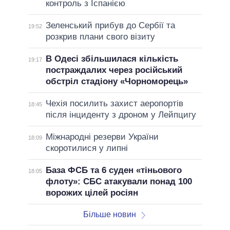
контроль з Іспанією
Зеленський прибув до Сербії та
19:52
розкрив плани свого візиту
В Одесі збільшилася кількість
19:17
постраждалих через російський
обстріл стадіону «Чорноморець»
Чехія посилить захист аеропортів
18:45
після інциденту з дроном у Лейпцигу
Міжнародні резерви України
18:09
скоротилися у липні
База ФСБ та 6 суден «тіньового
18:05
флоту»: СБС атакували понад 100
ворожих цілей росіян
Більше новин