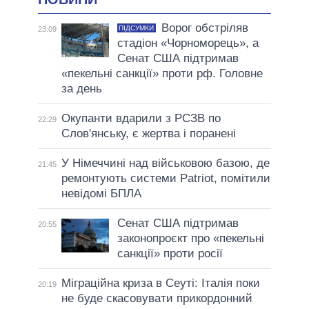
Ворог обстріляв
ПІДСУМКИ
23:09
стадіон «Чорноморець», а
Сенат США підтримав
«пекельні санкції» проти рф. Головне
за день
Окупанти вдарили з РСЗВ по
22:29
Слов'янську, є жертва і поранені
У Німеччині над військовою базою, де
21:45
ремонтують системи Patriot, помітили
невідомі БПЛА
Сенат США підтримав
20:55
законопроєкт про «пекельні
санкції» проти росії
Міграційна криза в Сеуті: Італія поки
20:19
не буде скасовувати прикордонний