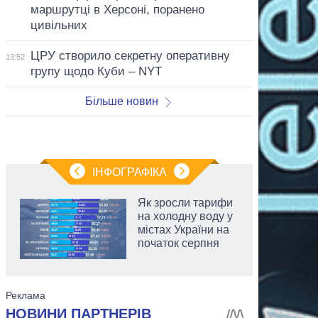
маршрутці в Херсоні, поранено
цивільних
ЦРУ створило секретну оперативну
13:52
групу щодо Куби – NYT
Більше новин
ІНФОГРАФІКА
Як зросли тарифи
на холодну воду у
містах України на
початок серпня