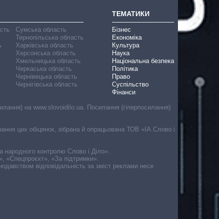
ТЕМАТИКИ
асть
Сумська область
Бізнес
Тернопільська область
Економіка
ь
Харківська область
Культура
Херсонська область
Наука
Хмельницька область
Національна безпека
Черкаська область
Політика
Чернівецька область
Право
Чернігівська область
Суспільство
Фінанси
лання) на www.slovoidilo.ua. Посилання (гіперпосилання)
онання цих обіцянок, зібрана й опрацьована ТОВ «ІА Слово і
ма народного контролю Слово і Діло».
», «Спецпроєкт», «За підтримки».
онодавством відповідальність за зміст реклами несе