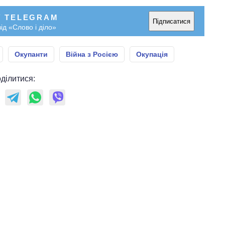
У TELEGRAM
Підписатися
ід «Слово і діло»
Окупанти
Війна з Росією
Окупація
ділитися: