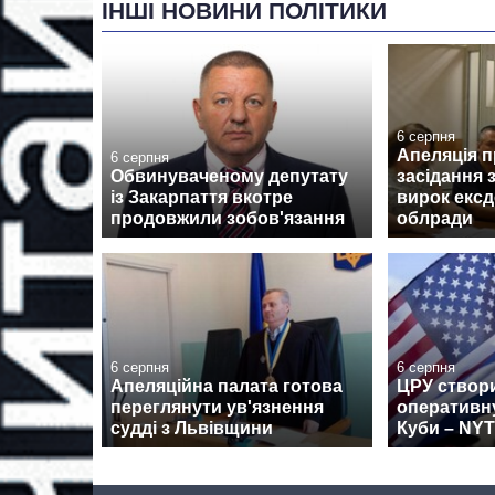
ІНШІ НОВИНИ ПОЛІТИКИ
6 серпня
Апеляція 
6 серпня
Обвинуваченому депутату
засідання 
із Закарпаття вкотре
вирок ексд
продовжили зобов'язання
облради
6 серпня
6 серпня
Апеляційна палата готова
ЦРУ створ
переглянути ув'язнення
оперативн
судді з Львівщини
Куби – NYT