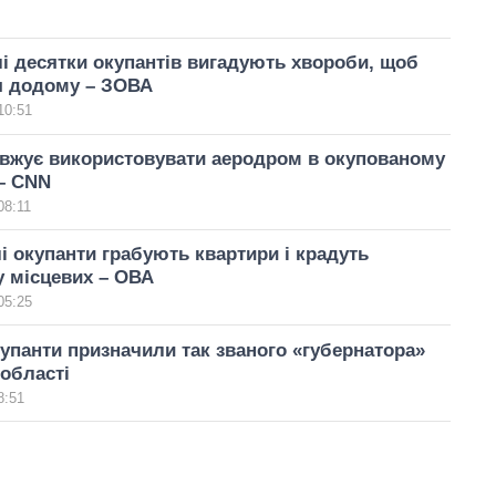
і десятки окупантів вигадують хвороби, щоб
я додому – ЗОВА
10:51
овжує використовувати аеродром в окупованому
– CNN
08:11
і окупанти грабують квартири і крадуть
у місцевих – ОВА
05:25
купанти призначили так званого «губернатора»
 області
8:51