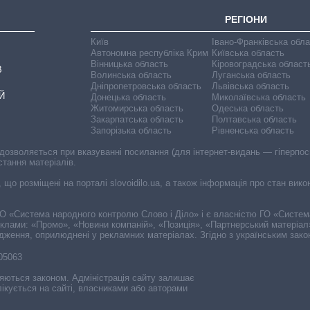
РЕГІОНИ
Київ
Івано-Франківська обл
Автономна республіка Крим
Київська область
Вінницька область
Кіровоградська област
В
Волинська область
Луганська область
Дніпропетровська область
Львівська область
Й
Донецька область
Миколаївська область
Житомирська область
Одеська область
Закарпатська область
Полтавська область
Запорізька область
Рівненська область
 дозволяється при вказуванні посилання (для інтернет-видань — гіперпоси
стання матеріалів.
, що розміщені на порталі slovoidilo.ua, а також інформація про стан вик
і ГО «Система народного контролю Слово і Діло» і є власністю ГО «Систе
еклами: «Промо», «Новини компаній», «Позиція», «Партнерський матеріал
судження, оприлюднені у рекламних матеріалах. Згідно з українським зак
-05063
няються законом. Адміністрація сайту залишає
ікується на сайті, власниками або авторами