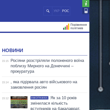
УКР
РОС
Порівняння
політиків
ЦІЙ
МЕРИ МІСТ
ВСІ ПЕРСОНИ
НОВИНИ
Росіяни розстріляли полоненого воїна
15:15
поблизу Мирного на Донеччині –
прокуратура
, яка підірвала авто військового на
15:14
замовлення росіян
Як за 10 років
ІНФОГРАФІКА
15:12
змінилася кількість
вступників на бакалаврат,