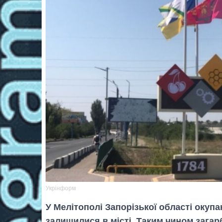
Укрінформ
У Мелітополі Запорізької області окупа
залишилися в місті. Таким чином зага