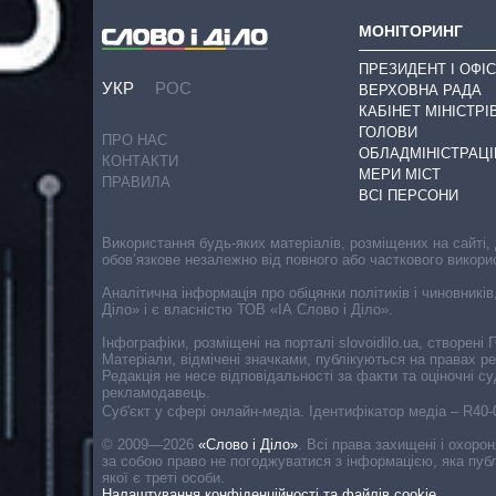
МОНІТОРИНГ
ПРЕЗИДЕНТ І ОФІС
УКР
РОС
ВЕРХОВНА РАДА
КАБІНЕТ МІНІСТРІ
ГОЛОВИ
ПРО НАС
ОБЛАДМІНІСТРАЦІ
КОНТАКТИ
МЕРИ МІСТ
ПРАВИЛА
ВСІ ПЕРСОНИ
Використання будь-яких матеріалів, розміщених на сайті,
обов’язкове незалежно від повного або часткового викори
Аналітична інформація про обіцянки політиків і чиновників
Діло» і є власністю ТОВ «ІА Слово і Діло».
Інфографіки, розміщені на порталі slovoidilo.ua, створен
Матеріали, відмічені значками, публікуються на правах р
Редакція не несе відповідальності за факти та оціночні 
рекламодавець.
Cуб'єкт у сфері онлайн-медіа. Ідентифікатор медіа – R40
© 2009—2026
«Слово і Діло»
.
Всі права захищені і охоро
за собою право не погоджуватися з інформацією, яка публ
якої є треті особи.
Налаштування конфіденційності та файлів cookie