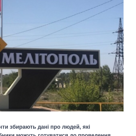
нти збирають дані про людей, які
рбники можуть готуватися до проведення