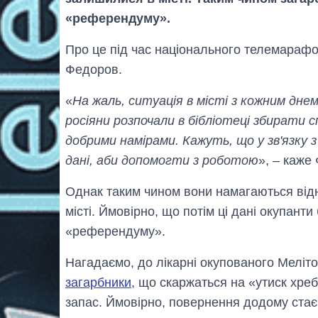
«референдуму».
Про це під час національного телемарафо
Федоров.
«
На жаль, ситуація в місті з кожним дне
росіяни розпочали в бібліотеці збирати 
добрими намірами. Кажуть, що у зв'язку 
дані, аби допомогти з роботою
», – каже
Однак таким чином вони намагаються відн
місті. Ймовірно, що потім ці дані окупан
«референдуму».
Нагадаємо, до лікарні окупованого Мелі
загарбники
, що скаржаться на «утиск хреб
запас. Ймовірно, повернення додому стає