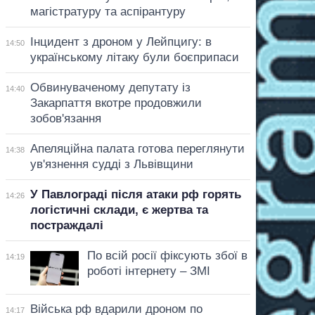
магістратуру та аспірантуру
Інцидент з дроном у Лейпцигу: в
14:50
українському літаку були боєприпаси
Обвинуваченому депутату із
14:40
Закарпаття вкотре продовжили
зобов'язання
Апеляційна палата готова переглянути
14:38
ув'язнення судді з Львівщини
У Павлограді після атаки рф горять
14:26
логістичні склади, є жертва та
постраждалі
По всій росії фіксують збої в
14:19
роботі інтернету – ЗМІ
Війська рф вдарили дроном по
14:17