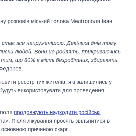
ну розповів міський голова Мелітополя Іван
м стає все напруженішою. Декілька днів тому
списки людей. Вони це роблять, прикриваючись
з тим, що 80% в місті безробітних, збирають
 Федоров.
овити реєстр тих жителів, які залишились у
Скільки картоплі
ти будуть використовувати для проведення
вирощували в
Україні до і під час
великої війни
тополя
продовжують надходити російські
та». Після лікування просять звільнитися в
 основною причиною скарг.