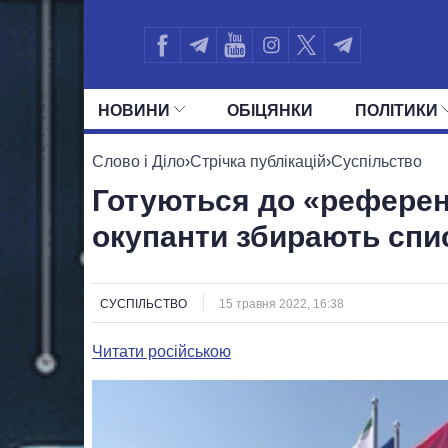
НОВИНИ
ОБIЦЯНКИ
ПОЛIТИКИ
УСІ ПОЛІТИКИ
ПРЕЗИДЕНТ І ОФ
Слово і Діло
›
Стрічка публікацій
›
Суспільство
Готуються до «референ
окупанти збирають спи
СУСПІЛЬСТВО
15 травня 2022, 16:38
Читати російською