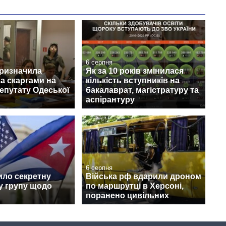
6 серпня
призначила
Як за 10 років змінилася
за скаргами на
кількість вступників на
епутату Одеської
бакалаврат, магістратуру та
аспірантуру
6 серпня
ило секретну
Війська рф вдарили дроном
у групу щодо
по маршрутці в Херсоні,
поранено цивільних