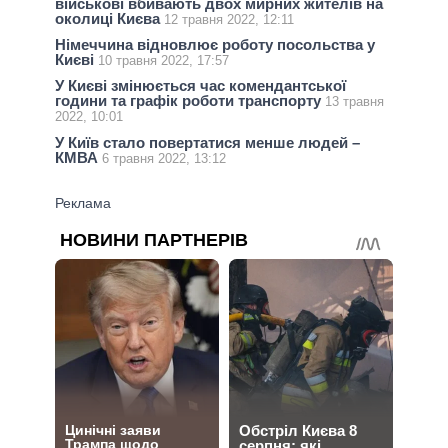
військові вбивають двох мирних жителів на
околиці Києва
12 травня 2022, 12:11
Німеччина відновлює роботу посольства у
Києві
10 травня 2022, 17:57
У Києві змінюється час комендантської
години та графік роботи транспорту
13 травня
2022, 10:01
У Київ стало повертатися менше людей –
КМВА
6 травня 2022, 13:12