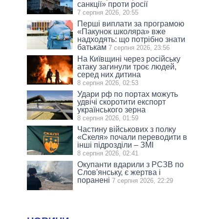
санкції» проти росії
7 серпня 2026, 20:55
Перші виплати за програмою
«Пакунок школяра» вже
надходять: що потрібно знати
батькам
7 серпня 2026, 23:56
На Київщині через російську
атаку загинули троє людей,
серед них дитина
8 серпня 2026, 02:53
Удари рф по портах можуть
удвічі скоротити експорт
українського зерна
8 серпня 2026, 01:59
Частину військових з полку
«Скеля» почали переводити в
інші підрозділи – ЗМІ
8 серпня 2026, 02:41
Окупанти вдарили з РСЗВ по
Слов'янську, є жертва і
поранені
7 серпня 2026, 22:29