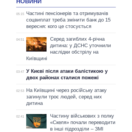
НОВИНИ
Частині пенсіонерів та отримувачів
05:15
соцвиплат треба змінити банк до 15
вересня: кого це стосується
Серед загиблих 4-річна
04:51
дитина: у ДСНС уточнили
наслідки обстрілу на
Київщині
У Києві після атаки балістикою у
03:47
двох районах сталися пожежі
На Київщині через російську атаку
02:53
загинули троє людей, серед них
дитина
Частину військових з полку
02:41
«Скеля» почали переводити
в інші підрозділи – ЗМІ