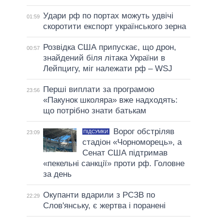
Удари рф по портах можуть удвічі
01:59
скоротити експорт українського зерна
Розвідка США припускає, що дрон,
00:57
знайдений біля літака України в
Лейпцигу, міг належати рф – WSJ
Перші виплати за програмою
23:56
«Пакунок школяра» вже надходять:
що потрібно знати батькам
Ворог обстріляв
ПІДСУМКИ
23:09
стадіон «Чорноморець», а
Сенат США підтримав
«пекельні санкції» проти рф. Головне
за день
Окупанти вдарили з РСЗВ по
22:29
Слов'янську, є жертва і поранені