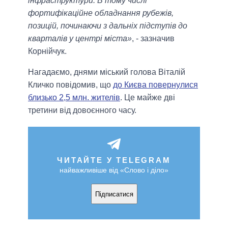
інфраструктури. В тому числі
фортифікаційне обладнання рубежів,
позицій, починаючи з дальніх підступів до
кварталів у центрі міста»
, - зазначив
Корнійчук.
Нагадаємо, днями міський голова Віталій
Кличко повідомив, що
до Києва повернулися
близько 2,5 млн. жителів
. Це майже дві
третини від довоєнного часу.
ЧИТАЙТЕ У TELEGRAM
найважливіше від «Слово і діло»
Підписатися