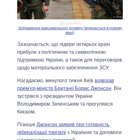
фото KPRP
Зображення максимального розміру (відкриється в новому
вікні)
Зазначається, що лідери чотирьох країн
прибули з політичною та символічною
підтримкою України, а також для переговорів
щодо матеріального забезпечення ЗСУ.
Нагадаємо, минулого тижня Київ
відвідав
прем'єр-міністр Британії Борис Джонсон
. Він
зустрівся з президентом України
Володимиром Зеленським та прогулявся
Києвом.
Пізніше
Джонсон заявив про готовність
лібералізації торгівлі
з Україною та допомоги