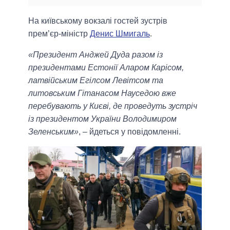
На київському вокзалі гостей зустрів
прем’єр-міністр
Денис Шмигаль
.
«Президент Анджей Дуда разом із
президентами Естонії Аларом Карісом,
латвійським Егілсом Левітсом та
литовським Гітанасом Науседою вже
перебувають у Києві, де проведуть зустріч
із президентом України Володимиром
Зеленським»
, – йдеться у повідомленні.