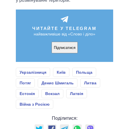
у розмінуванні територій.
ЧИТАЙТЕ У TELEGRAM
найважливіше від «Слово і діло»
Підписатися
Укрзалізниця
Київ
Польща
Потяг
Денис Шмигаль
Литва
Естонія
Вокзал
Латвія
Війна з Росією
Поділитися: