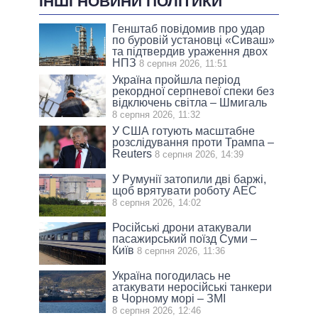
ІНШІ НОВИНИ ПОЛІТИКИ
Генштаб повідомив про удар
по буровій установці «Сиваш»
та підтвердив ураження двох
НПЗ
8 серпня 2026, 11:51
Україна пройшла період
рекордної серпневої спеки без
відключень світла – Шмигаль
8 серпня 2026, 11:32
У США готують масштабне
розслідування проти Трампа –
Reuters
8 серпня 2026, 14:39
У Румунії затопили дві баржі,
щоб врятувати роботу АЕС
8 серпня 2026, 14:02
Російські дрони атакували
пасажирський поїзд Суми –
Київ
8 серпня 2026, 11:36
Україна погодилась не
атакувати неросійські танкери
в Чорному морі – ЗМІ
8 серпня 2026, 12:46