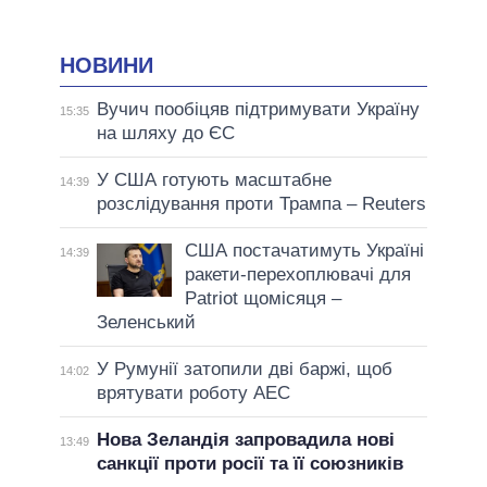
НОВИНИ
Вучич пообіцяв підтримувати Україну
15:35
на шляху до ЄС
У США готують масштабне
14:39
розслідування проти Трампа – Reuters
США постачатимуть Україні
14:39
ракети-перехоплювачі для
Patriot щомісяця –
Зеленський
У Румунії затопили дві баржі, щоб
14:02
врятувати роботу АЕС
Нова Зеландія запровадила нові
13:49
санкції проти росії та її союзників