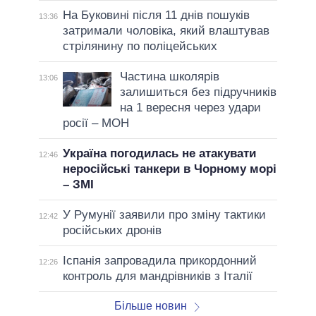
На Буковині після 11 днів пошуків
13:36
затримали чоловіка, який влаштував
стрілянину по поліцейських
Частина школярів
13:06
залишиться без підручників
на 1 вересня через удари
росії – МОН
Україна погодилась не атакувати
12:46
неросійські танкери в Чорному морі
– ЗМІ
У Румунії заявили про зміну тактики
12:42
російських дронів
Іспанія запровадила прикордонний
12:26
контроль для мандрівників з Італії
Більше новин