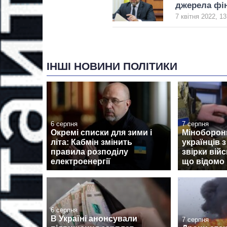
джерела фі
7 квітня 2022, 13
ІНШІ НОВИНИ ПОЛІТИКИ
6 серпня
7 серпня
Окремі списки для зими і
Міноборон
літа: Кабмін змінить
українців 
правила розподілу
звірки вій
електроенергії
що відомо
6 серпня
В Україні анонсували
7 серпня