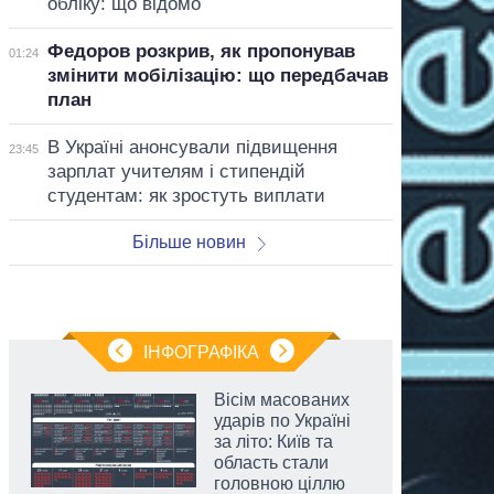
обліку: що відомо
Федоров розкрив, як пропонував
01:24
змінити мобілізацію: що передбачав
план
В Україні анонсували підвищення
23:45
зарплат учителям і стипендій
студентам: як зростуть виплати
Більше новин
ІНФОГРАФІКА
Вісім масованих
ударів по Україні
за літо: Київ та
область стали
головною ціллю