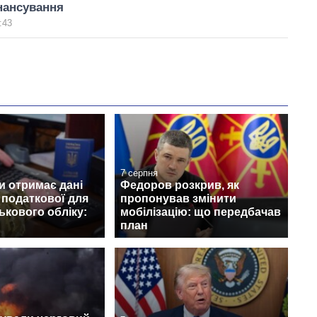
нансування
:43
7 серпня
и отримає дані
Федоров розкрив, як
з податкової для
пропонував змінити
ськового обліку:
мобілізацію: що передбачав
план