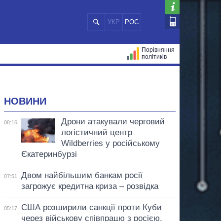
УКР
РОС
Порівняння
політиків
ЦІЙ
МЕРИ МІСТ
ВСІ ПЕРСОНИ
НОВИНИ
Дрони атакували черговий
08:16
логістичний центр
Wildberries у російському
Єкатеринбурзі
Двом найбільшим банкам росії
07:51
загрожує кредитна криза – розвідка
США розширили санкції проти Куби
05:17
через військову співпрацю з росією,