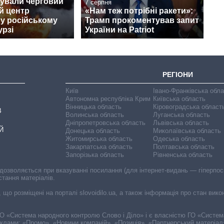
кували черговий
7 серпня
й центр
«Нам теж потрібні ракети»:
s у російському
Трамп прокоментував запит
урзі
України на Patriot
РЕГІОНИ
Київ
Івано-Франківська обл
Автономна республіка Крим
Київська область
Вінницька область
Кіровоградська област
В
Волинська область
Луганська область
Дніпропетровська область
Львівська область
Й
Донецька область
Миколаївська область
Житомирська область
Одеська область
Закарпатська область
Полтавська область
Запорізька область
Рівненська область
 дозволяється при вказуванні посилання (для інтернет-видань — гіперпоси
стання матеріалів.
, що розміщені на порталі slovoidilo.ua, а також інформація про стан вик
і ГО «Система народного контролю Слово і Діло» і є власністю ГО «Систе
еклами: «Промо», «Новини компаній», «Позиція», «Партнерський матеріал