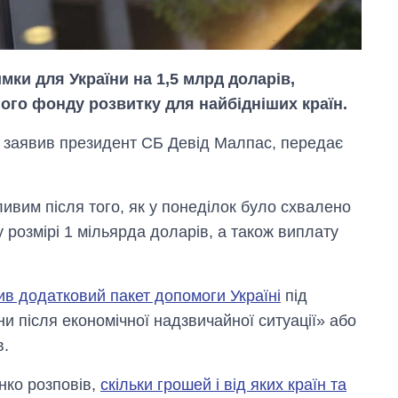
мки для України на 1,5 млрд доларів,
ого фонду розвитку для найбідніших країн.
ві заявив президент СБ Девід Малпас, передає
ивим після того, як у понеділок було схвалено
 розмірі 1 мільярда доларів, а також виплату
ив додатковий пакет допомоги Україні
під
и після економічної надзвичайної ситуації» або
Як зросли тарифи
на холодну воду у
в.
містах України на
початок серпня
нко розповів,
скільки грошей і від яких країн та