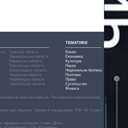
ТЕМАТИКИ
асть
Сумська область
Бізнес
Тернопільська область
Економіка
ь
Харківська область
Культура
Херсонська область
Наука
Хмельницька область
Національна безпека
Черкаська область
Політика
Чернівецька область
Право
Чернігівська область
Суспільство
Фінанси
лання) на www.slovoidilo.ua. Посилання (гіперпосилання)
онання цих обіцянок, зібрана й опрацьована ТОВ «ІА Слово і
ма народного контролю Слово і Діло».
», «Спецпроєкт», «За підтримки».