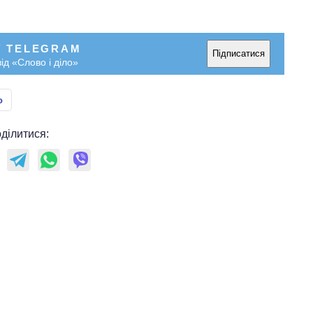
.
У TELEGRAM
Підписатися
ід «Слово і діло»
ю
ділитися: