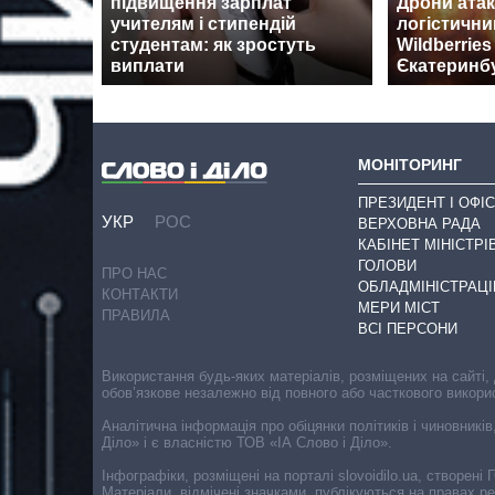
підвищення зарплат
Дрони ата
учителям і стипендій
логістични
студентам: як зростуть
Wildberrie
виплати
Єкатеринб
МОНІТОРИНГ
ПРЕЗИДЕНТ І ОФІС
УКР
РОС
ВЕРХОВНА РАДА
КАБІНЕТ МІНІСТРІ
ГОЛОВИ
ПРО НАС
ОБЛАДМІНІСТРАЦІ
КОНТАКТИ
МЕРИ МІСТ
ПРАВИЛА
ВСІ ПЕРСОНИ
Використання будь-яких матеріалів, розміщених на сайті,
обов’язкове незалежно від повного або часткового викори
Аналітична інформація про обіцянки політиків і чиновників
Діло» і є власністю ТОВ «ІА Слово і Діло».
Інфографіки, розміщені на порталі slovoidilo.ua, створен
Матеріали, відмічені значками, публікуються на правах р