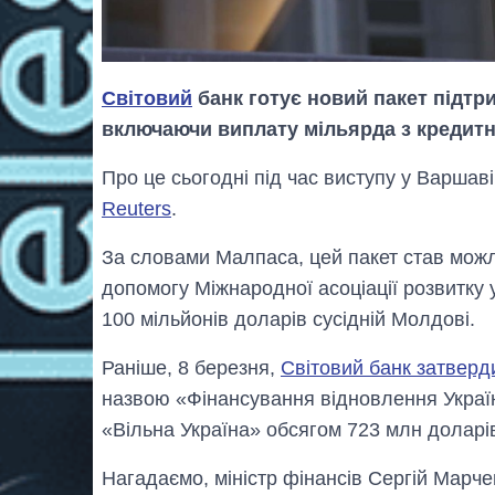
Світовий
банк готує новий пакет підтри
включаючи виплату мільярда з кредитн
Про це сьогодні під час виступу у Варша
Reuters
.
За словами Малпаса, цей пакет став можл
допомогу Міжнародної асоціації розвитку у
100 мільйонів доларів сусідній Молдові.
Раніше, 8 березня,
Світовий банк затверд
назвою «Фінансування відновлення Україн
«Вільна Україна» обсягом 723 млн доларі
Нагадаємо, міністр фінансів Сергій Марче