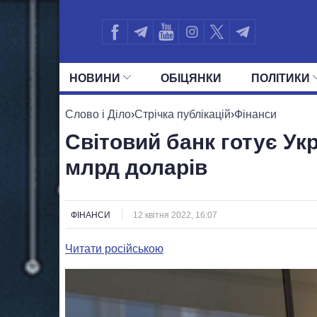
НОВИНИ
ОБIЦЯНКИ
ПОЛIТИКИ
УСІ ПОЛІТИКИ
ПРЕЗИДЕНТ І ОФ
Слово і Діло
›
Стрічка публікацій
›
Фінанси
Світовий банк готує Укр
млрд доларів
ФІНАНСИ
12 квітня 2022, 16:07
Читати російською