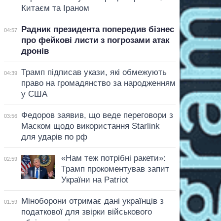
Китаєм та Іраном
Радник президента попередив бізнес
04:57
про фейкові листи з погрозами атак
дронів
Трамп підписав укази, які обмежують
04:39
право на громадянство за народженням
у США
Федоров заявив, що веде переговори з
03:56
Маском щодо використання Starlink
для ударів по рф
«Нам теж потрібні ракети»:
02:59
Трамп прокоментував запит
України на Patriot
Міноборони отримає дані українців з
01:59
податкової для звірки військового