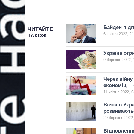
Байден підп
ЧИТАЙТЕ
6 квітня 2022, 21
ТАКОЖ
Україна отр
9 березня 2022, 
Через війну 
економіці –
11 квітня 2022, 0
Війна в Укра
розвиваютьс
29 березня 2022,
Відновлення