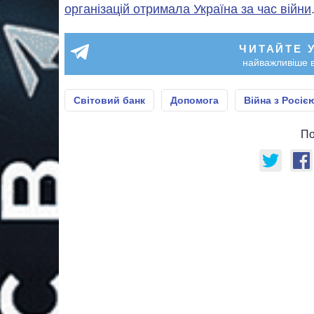
організацій отримала Україна за час війни
ЧИТАЙТЕ 
найважливіше в
Світовий банк
Допомога
Війна з Росіє
По