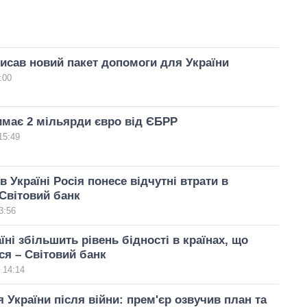
исав новий пакет допомоги для України
:00
имає 2 мільярди євро від ЄБРР
15:49
в Україні Росія понесе відчутні втрати в
 Світовий банк
3:56
їні збільшить рівень бідності в країнах, що
я – Світовий банк
 14:14
 України після війни: прем'єр озвучив план та