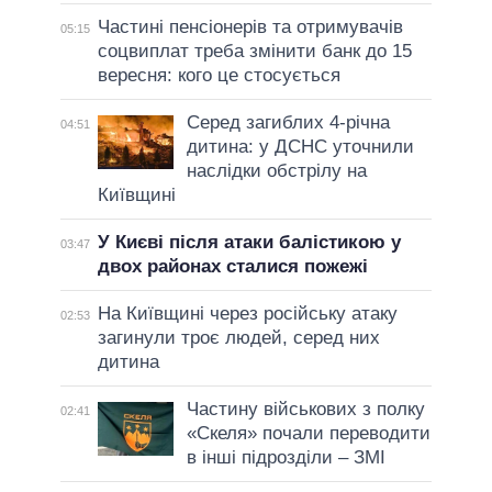
Частині пенсіонерів та отримувачів
05:15
соцвиплат треба змінити банк до 15
вересня: кого це стосується
Серед загиблих 4-річна
04:51
дитина: у ДСНС уточнили
наслідки обстрілу на
Київщині
У Києві після атаки балістикою у
03:47
двох районах сталися пожежі
На Київщині через російську атаку
02:53
загинули троє людей, серед них
дитина
Частину військових з полку
02:41
«Скеля» почали переводити
в інші підрозділи – ЗМІ