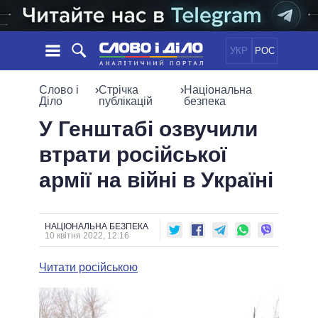
УКР
РОС
НОВИНИ
Слово і
›
Стрічка
›
Національна
Діло
публікацій
безпека
ОБIЦЯНКИ
СТРІЧКА
ПОЛІТИКА
У Генштабі озвучили
ПОДІЇ
ЕКОНОМІКА
втрати російської
ПОЛIТИКИ
СТАТТІ
СУСПІЛЬСТВО
армії на війні в Україні
ІНФОГРАФІКА
ДУМКИ
СВІТ
УСІ ПОЛІТИКИ
ОГЛЯДИ
ПРЕЗИДЕНТ І ОФІС
ВІДЕО
ДАЙДЖЕСТИ
ВЕРХОВНА РАДА
НАЦІОНАЛЬНА БЕЗПЕКА
10 квітня 2022, 12:16
ПІДТРИМАТИ
КАБІНЕТ МІНІСТРІВ
ГОЛОВИ ОБЛАДМІНІСТРАЦІЙ
Читати російською
ПОРІВНЯННЯ ПОЛІТИКІВ
МЕРИ МІСТ
ВСІ ПЕРСОНИ