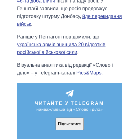
46-та доба війни
після нападу росії. У
Генштабі заявили, що росія продовжує
підготовку штурму Донбасу,
йде перекидання
військ
.
Раніше у Пентагоні повідомили, що
українська армія знищила 20 відсотків
російської військової сили
.
Візуальна аналітика від редакції «Слово і
діло» – у Telegram-каналі
Pics&Maps
.
ЧИТАЙТЕ У TELEGRAM
найважливіше від «Слово і діло»
Підписатися