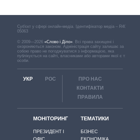
Cуб'єкт у сфері онлайн-медіа. Ідентифікатор медіа – R40-
05063
© 2009—2026
«Слово і Діло»
.
Всі права захищені і
охороняються законом. Адміністрація сайту залишає за
собою право не погоджуватися з інформацією, яка
публікується на сайті, власниками або авторами якої є треті
особи.
УКР
РОС
ПРО НАС
КОНТАКТИ
ПРАВИЛА
МОНІТОРИНГ
ТЕМАТИКИ
ПРЕЗИДЕНТ І
БІЗНЕС
ОФІС
ЕКОНОМІКА