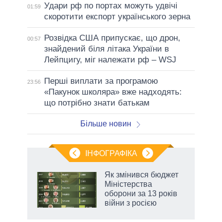
Удари рф по портах можуть удвічі
01:59
скоротити експорт українського зерна
Розвідка США припускає, що дрон,
00:57
знайдений біля літака України в
Лейпцигу, міг належати рф – WSJ
Перші виплати за програмою
23:56
«Пакунок школяра» вже надходять:
що потрібно знати батькам
Більше новин
ІНФОГРАФІКА
 5
Як змінився бюджет
вго
Міністерства
оборони за 13 років
війни з росією