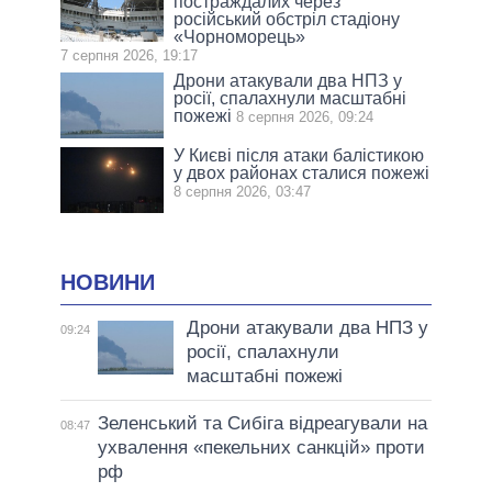
постраждалих через
російський обстріл стадіону
«Чорноморець»
7 серпня 2026, 19:17
Дрони атакували два НПЗ у
росії, спалахнули масштабні
пожежі
8 серпня 2026, 09:24
У Києві після атаки балістикою
у двох районах сталися пожежі
8 серпня 2026, 03:47
НОВИНИ
Дрони атакували два НПЗ у
09:24
росії, спалахнули
масштабні пожежі
Зеленський та Сибіга відреагували на
08:47
ухвалення «пекельних санкцій» проти
рф