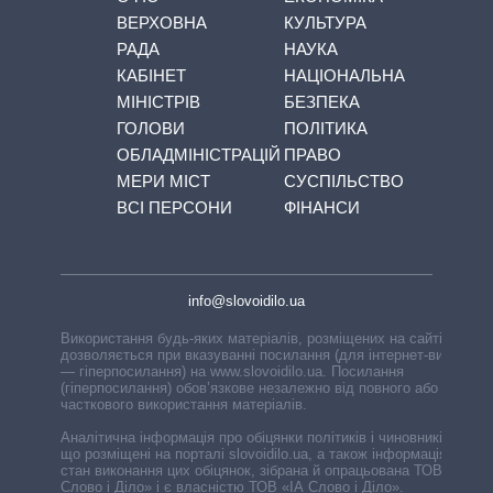
ВЕРХОВНА
КУЛЬТУРА
РАДА
НАУКА
КАБІНЕТ
НАЦІОНАЛЬНА
МІНІСТРІВ
БЕЗПЕКА
ГОЛОВИ
ПОЛІТИКА
ОБЛАДМІНІСТРАЦІЙ
ПРАВО
МЕРИ МІСТ
СУСПІЛЬСТВО
ВСІ ПЕРСОНИ
ФІНАНСИ
info@slovoidilo.ua
Використання будь-яких матеріалів, розміщених на сайті,
дозволяється при вказуванні посилання (для інтернет-видань
— гіперпосилання) на www.slovoidilo.ua. Посилання
(гіперпосилання) обов’язкове незалежно від повного або
часткового використання матеріалів.
Аналітична інформація про обіцянки політиків і чиновників,
що розміщені на порталі slovoidilo.ua, а також інформація про
стан виконання цих обіцянок, зібрана й опрацьована ТОВ «ІА
Слово і Діло» і є власністю ТОВ «ІА Слово і Діло».