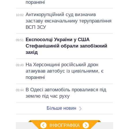
поранені
Антикорупційний суд визначив
10:02
заставу ексначальнику теруправління
ВСП ЗСУ
Експосолці України у США
09:51
Стефанішиній обрали запобіжний
захід
На Херсонщині російський дрон
09:49
атакував автобус із цивільними, є
поранені
В Одесі автомобіль провалився під
09:44
землю під час руху
Більше новин
ІНФОГРАФІКА