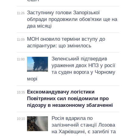
Заступнику голови Запорізької
11:26
облради продовжили обов'язки ще на
два місяці
МОН оновило терміни вступу до
11:09
аспірантури: що змінилось
Зеленський підтвердив
11:00
ураження двох НПЗ у росії
та суден ворога у Чорному
морі
Екскомандувачу логістики
10:35
Повітряних сил повідомили про
підозру в незаконному збагаченні
Росія вдарила по
10:10
залізничній станції Лозова
на Харківщині, є загиблі та