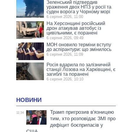
Зеленський підтвердив
ураження двох НПЗ у росії та
суден ворога у Чорному морі
6 серпня 2026, 11:00
На Херсонщині російський
дрон атакував автобус із
цивільними, є поранені
6 серпня 2026, 09:49
МОН оновило терміни вступу
до аспірантури: що змінилось
6 серпня 2026, 11:09
Росія вдарила по залізничній
станції Лозова на Харківщині, є
загиблі та поранені
6 серпня 2026, 10:10
НОВИНИ
Трамп пригрозив в'язницею
11:34
тим, хто розповідає ЗМІ про
дефіцит боєприпасів у
США