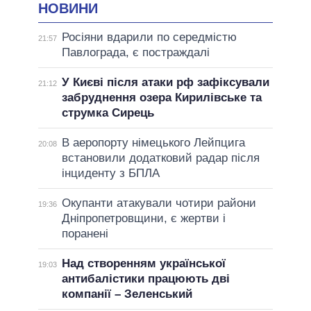
НОВИНИ
Росіяни вдарили по середмістю
21:57
Павлограда, є постраждалі
У Києві після атаки рф зафіксували
21:12
забруднення озера Кирилівське та
струмка Сирець
В аеропорту німецького Лейпцига
20:08
встановили додатковий радар після
інциденту з БПЛА
Окупанти атакували чотири райони
19:36
Дніпропетровщини, є жертви і
поранені
Над створенням української
19:03
антибалістики працюють дві
компанії – Зеленський