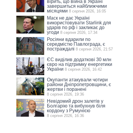
вірить, що війна в Україні
завершиться найближчими
місяцями
8 серпня 2026, 16:05
Маск не дає Україні
використовувати Starlink для
ударів по рф і закликає до
угоди
8 серпня 2026, 17:34
Росіяни вдарили по
середмістю Павлограда, є
постраждалі
8 серпня 2026, 21:57
ЄС виділив додаткові 30 млн
євро на підтримку енергетики
України
8 серпня 2026, 16:42
Окупанти атакували чотири
райони Дніпропетровщини, є
жертви і поранені
8 серпня 2026, 19:36
Невідомий дрон залетів у
Болгарію та вибухнув біля
кордону з Румунією
8 серпня 2026, 16:36