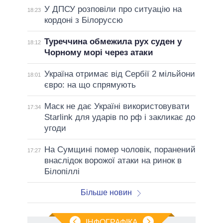
У ДПСУ розповіли про ситуацію на
18:23
кордоні з Білоруссю
Туреччина обмежила рух суден у
18:12
Чорному морі через атаки
Україна отримає від Сербії 2 мільйони
18:01
євро: на що спрямують
Маск не дає Україні використовувати
17:34
Starlink для ударів по рф і закликає до
угоди
На Сумщині помер чоловік, поранений
17:27
внаслідок ворожої атаки на ринок в
Білопіллі
Більше новин
ІНФОГРАФІКА