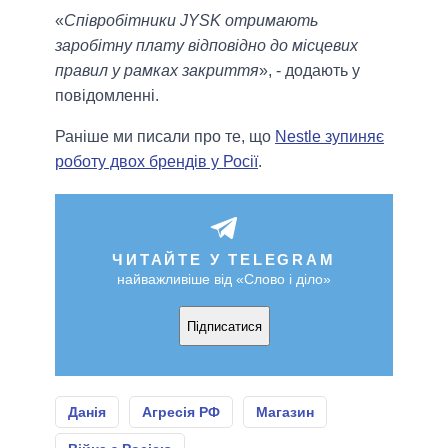
«
Співробітники JYSK отримають
заробітну плату відповідно до місцевих
правил у рамках закриття
», - додають у
повідомленні.
Раніше ми писали про те, що
Nestle зупиняє
роботу двох брендів у Росії
.
ЧИТАЙТЕ У TELEGRAM
найважливіше від «Слово і діло»
Підписатися
Данія
Агресія РФ
Магазин