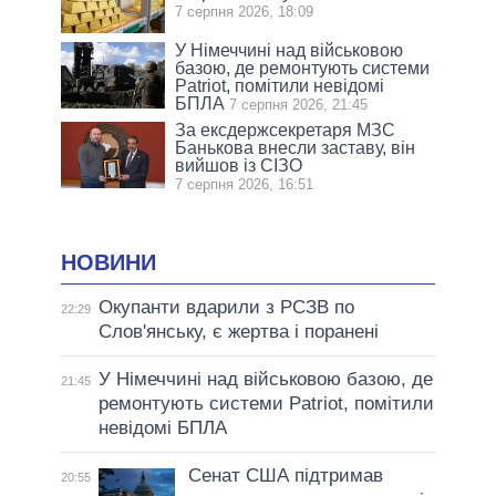
7 серпня 2026, 18:09
У Німеччині над військовою
базою, де ремонтують системи
Patriot, помітили невідомі
БПЛА
7 серпня 2026, 21:45
За ексдержсекретаря МЗС
Банькова внесли заставу, він
вийшов із СІЗО
7 серпня 2026, 16:51
НОВИНИ
Окупанти вдарили з РСЗВ по
22:29
Слов'янську, є жертва і поранені
У Німеччині над військовою базою, де
21:45
ремонтують системи Patriot, помітили
невідомі БПЛА
Сенат США підтримав
20:55