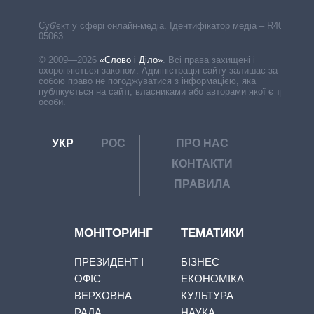
Cуб'єкт у сфері онлайн-медіа. Ідентифікатор медіа – R40-
05063
© 2009—2026
«Слово і Діло»
.
Всі права захищені і
охороняються законом. Адміністрація сайту залишає за
собою право не погоджуватися з інформацією, яка
публікується на сайті, власниками або авторами якої є треті
особи.
УКР
РОС
ПРО НАС
КОНТАКТИ
ПРАВИЛА
МОНІТОРИНГ
ТЕМАТИКИ
ПРЕЗИДЕНТ І
БІЗНЕС
ОФІС
ЕКОНОМІКА
ВЕРХОВНА
КУЛЬТУРА
РАДА
НАУКА