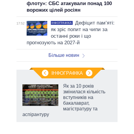
флоту»: СБС атакували понад 100
ворожих цілей росіян
Дефіцит пам’яті:
ІНФОГРАФІКА
17:52
як зріс попит на чипи за
останні роки і що
прогнозують на 2027-й
Більше новин
ІНФОГРАФІКА
Як за 10 років
 за
змінилася кількість
асть
вступників на
бакалаврат,
магістратуру та
аспірантуру