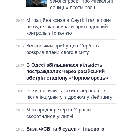
законопроєкт про «пекельні
санкції» проти росії
Міграційна криза в Сеуті: Італія поки
20:19
не буде скасовувати прикордонний
контроль з Іспанією
Зеленський прибув до Сербії та
19:52
розкрив плани свого візиту
В Одесі збільшилася кількість
19:17
постраждалих через російський
обстріл стадіону «Чорноморець»
Чехія посилить захист аеропортів
18:45
після інциденту з дроном у Лейпцигу
Міжнародні резерви України
18:09
скоротилися у липні
База ФСБ та 6 суден «тіньового
18:05