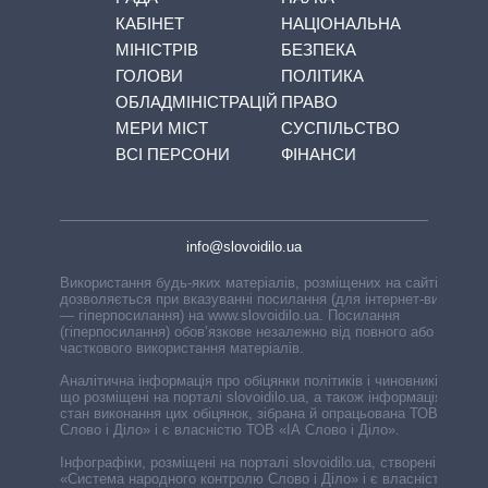
КАБІНЕТ
НАЦІОНАЛЬНА
МІНІСТРІВ
БЕЗПЕКА
ГОЛОВИ
ПОЛІТИКА
ОБЛАДМІНІСТРАЦІЙ
ПРАВО
МЕРИ МІСТ
СУСПІЛЬСТВО
ВСІ ПЕРСОНИ
ФІНАНСИ
info@slovoidilo.ua
Використання будь-яких матеріалів, розміщених на сайті,
дозволяється при вказуванні посилання (для інтернет-видань
— гіперпосилання) на www.slovoidilo.ua. Посилання
(гіперпосилання) обов’язкове незалежно від повного або
часткового використання матеріалів.
Аналітична інформація про обіцянки політиків і чиновників,
що розміщені на порталі slovoidilo.ua, а також інформація про
стан виконання цих обіцянок, зібрана й опрацьована ТОВ «ІА
Слово і Діло» і є власністю ТОВ «ІА Слово і Діло».
Інфографіки, розміщені на порталі slovoidilo.ua, створені ГО
«Система народного контролю Слово і Діло» і є власністю