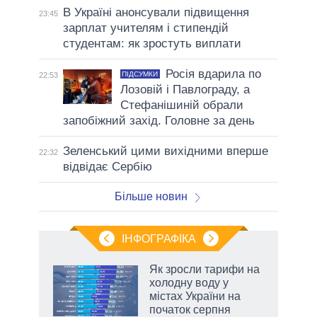
В Україні анонсували підвищення
23:45
зарплат учителям і стипендій
студентам: як зростуть виплати
Росія вдарила по
ПІДСУМКИ
22:53
Лозовій і Павлограду, а
Стефанішиній обрали
запобіжний захід. Головне за день
Зеленський цими вихідними вперше
22:32
відвідає Сербію
Більше новин
ІНФОГРАФІКА
жет
Як зросли тарифи на
холодну воду у
ків
містах України на
початок серпня