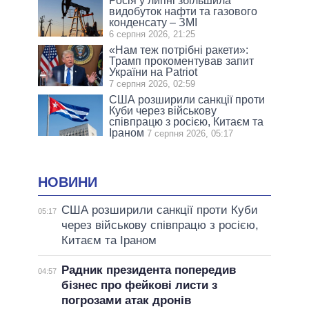
Росія у липні збільшила
видобуток нафти та газового
конденсату – ЗМІ
6 серпня 2026, 21:25
«Нам теж потрібні ракети»:
Трамп прокоментував запит
України на Patriot
7 серпня 2026, 02:59
США розширили санкції проти
Куби через військову
співпрацю з росією, Китаєм та
Іраном
7 серпня 2026, 05:17
НОВИНИ
США розширили санкції проти Куби
05:17
через військову співпрацю з росією,
Китаєм та Іраном
Радник президента попередив
04:57
бізнес про фейкові листи з
погрозами атак дронів