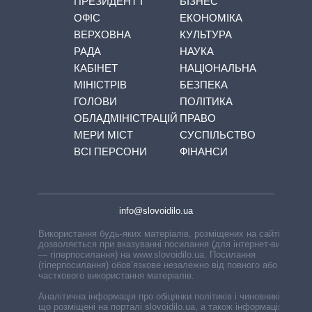
ПРЕЗИДЕНТ І
БІЗНЕС
ОФІС
ЕКОНОМІКА
ВЕРХОВНА
КУЛЬТУРА
РАДА
НАУКА
КАБІНЕТ
НАЦІОНАЛЬНА
МІНІСТРІВ
БЕЗПЕКА
ГОЛОВИ
ПОЛІТИКА
ОБЛАДМІНІСТРАЦІЙ
ПРАВО
МЕРИ МІСТ
СУСПІЛЬСТВО
ВСІ ПЕРСОНИ
ФІНАНСИ
info@slovoidilo.ua
Використання будь-яких матеріалів, розміщених на сайті,
дозволяється при вказуванні посилання (для інтернет-видань
— гіперпосилання) на www.slovoidilo.ua. Посилання
(гіперпосилання) обов’язкове незалежно від повного або
часткового використання матеріалів.
Аналітична інформація про обіцянки політиків і чиновників,
що розміщені на порталі slovoidilo.ua, а також інформація про