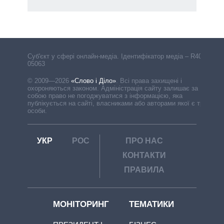
Cуб'єкт у сфері онлайн-медіа. Ідентифікатор медіа – R40-
05063
© 2009—2026
«Слово і Діло»
.
Всі права захищені і
охороняються законом. Адміністрація сайту залишає за
собою право не погоджуватися з інформацією, яка
публікується на сайті, власниками або авторами якої є треті
особи.
УКР
РОС
ПРО НАС
КОНТАКТИ
ПРАВИЛА
МОНІТОРИНГ
ТЕМАТИКИ