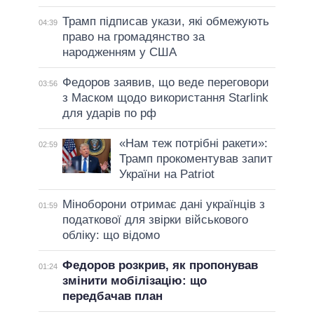
Трамп підписав укази, які обмежують
04:39
право на громадянство за
народженням у США
Федоров заявив, що веде переговори
03:56
з Маском щодо використання Starlink
для ударів по рф
«Нам теж потрібні ракети»:
02:59
Трамп прокоментував запит
України на Patriot
Міноборони отримає дані українців з
01:59
податкової для звірки військового
обліку: що відомо
Федоров розкрив, як пропонував
01:24
змінити мобілізацію: що
передбачав план