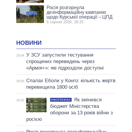
Росія розгорнула
дезінформаційну кампанію
щодо Курської операції – ЦПД
6 серпня 2026, 18:20
НОВИНИ
У ЗСУ запустили тестування
18:54
спрощених переведень через
«Армія+»: які підрозділи доступні
Спалах Еболи у Конго: кількість жертв
18:50
перевищила 1800 осіб
Як змінився
ІНФОГРАФІКА
18:20
бюджет Міністерства
оборони за 13 років війни з
росією
Росія розгорнула дезінформаційну