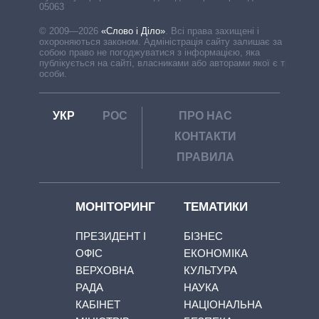
05063
© 2009—2026
«Слово і Діло»
.
Всі права захищені і
охороняються законом. Адміністрація сайту залишає за
собою право не погоджуватися з інформацією, яка
публікується на сайті, власниками або авторами якої є треті
особи.
УКР
РОС
ПРО НАС
КОНТАКТИ
ПРАВИЛА
МОНІТОРИНГ
ТЕМАТИКИ
ПРЕЗИДЕНТ І
БІЗНЕС
ОФІС
ЕКОНОМІКА
ВЕРХОВНА
КУЛЬТУРА
РАДА
НАУКА
КАБІНЕТ
НАЦІОНАЛЬНА