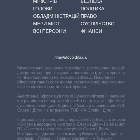
МІНІСТРІВ
БЕЗПЕКА
ГОЛОВИ
ПОЛІТИКА
ОБЛАДМІНІСТРАЦІЙ
ПРАВО
МЕРИ МІСТ
СУСПІЛЬСТВО
ВСІ ПЕРСОНИ
ФІНАНСИ
info@slovoidilo.ua
Використання будь-яких матеріалів, розміщених на сайті,
дозволяється при вказуванні посилання (для інтернет-видань
— гіперпосилання) на www.slovoidilo.ua. Посилання
(гіперпосилання) обов’язкове незалежно від повного або
часткового використання матеріалів.
Аналітична інформація про обіцянки політиків і чиновників,
що розміщені на порталі slovoidilo.ua, а також інформація про
стан виконання цих обіцянок, зібрана й опрацьована ТОВ «ІА
Слово і Діло» і є власністю ТОВ «ІА Слово і Діло».
Інфографіки, розміщені на порталі slovoidilo.ua, створені ГО
«Система народного контролю Слово і Діло» і є власністю
ГО «Система народного контролю Слово і Діло».
Матеріали, відмічені значками, публікуються на правах
реклами: «Промо», «Новини компаній», «Позиція»,