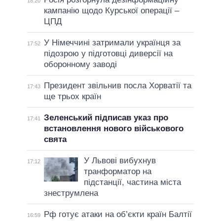
18:20
кампанію щодо Курської операції –
ЦПД
У Німеччині затримали українця за
17:52
підозрою у підготовці диверсії на
оборонному заводі
Президент звільнив посла Хорватії та
17:43
ще трьох країн
Зеленський підписав указ про
17:41
встановлення нового військового
свята
У Львові вибухнув
17:12
транформатор на
підстанції, частина міста
знеструмлена
Рф готує атаки на об’єкти країн Балтії
16:59