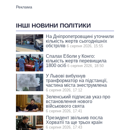
ІНШІ НОВИНИ ПОЛІТИКИ
На Дніпропетровщині уточнили
кількість жертв сьогоднішніх
обстрілів
6 серпня 2026, 15:55
Спалах Еболи у Конго:
кількість жертв перевищила
1800 осіб
6 серпня 2026, 18:50
У Львові вибухнув
транформатор на підстанції,
частина міста знеструмлена
6 серпня 2026, 17:12
Зеленський підписав указ про
встановлення нового
військового свята
6 серпня 2026, 17:41
Президент звільнив посла
Хорватії та ще трьох країн
6 серпня 2026, 17:43