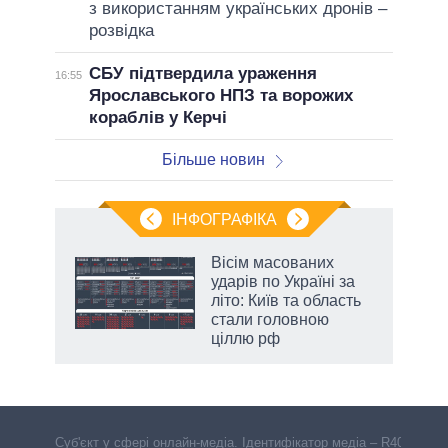
з використанням українських дронів –
розвідка
СБУ підтвердила ураження
16:55
Ярославського НПЗ та ворожих
кораблів у Керчі
Більше новин
ІНФОГРАФІКА
Вісім масованих
ть
ударів по Україні за
літо: Київ та область
стали головною
ціллю рф
Cуб'єкт у сфері онлайн-медіа. Ідентифікатор медіа – R40-