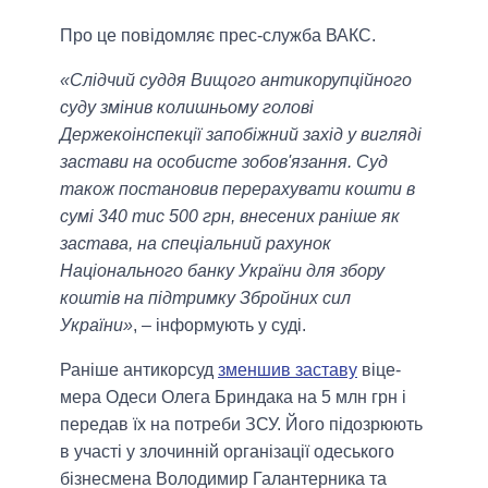
Про це повідомляє прес-служба ВАКС.
«Слідчий суддя Вищого антикорупційного
суду змінив колишньому голові
Держекоінспекції запобіжний захід у вигляді
застави на особисте зобов'язання. Суд
також постановив перерахувати кошти в
сумі 340 тис 500 грн, внесених раніше як
застава, на спеціальний рахунок
Національного банку України для збору
коштів на підтримку Збройних сил
України»
, – інформують у суді.
Раніше антикорсуд
зменшив заставу
віце-
мера Одеси Олега Бриндака на 5 млн грн і
передав їх на потреби ЗСУ. Його підозрюють
в участі у злочинній організації одеського
бізнесмена Володимир Галантерника та