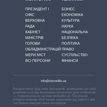
ПРЕЗИДЕНТ І
БІЗНЕС
ОФІС
ЕКОНОМІКА
ВЕРХОВНА
КУЛЬТУРА
РАДА
НАУКА
КАБІНЕТ
НАЦІОНАЛЬНА
МІНІСТРІВ
БЕЗПЕКА
ГОЛОВИ
ПОЛІТИКА
ОБЛАДМІНІСТРАЦІЙ
ПРАВО
МЕРИ МІСТ
СУСПІЛЬСТВО
ВСІ ПЕРСОНИ
ФІНАНСИ
info@slovoidilo.ua
Використання будь-яких матеріалів, розміщених на сайті,
дозволяється при вказуванні посилання (для інтернет-видань
— гіперпосилання) на www.slovoidilo.ua. Посилання
(гіперпосилання) обов’язкове незалежно від повного або
часткового використання матеріалів.