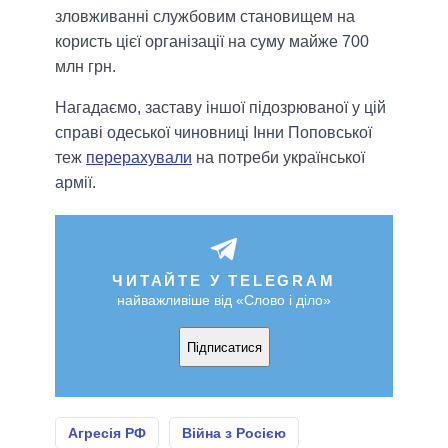
зловживанні службовим становищем на
користь цієї організації на суму майже 700
млн грн.
Нагадаємо, заставу іншої підозрюваної у цій
справі одеської чиновниці Інни Поповської
теж
перерахували
на потреби української
армії.
ЧИТАЙТЕ У TELEGRAM
найважливіше від «Слово і діло»
Підписатися
Агресія РФ
Війна з Росією