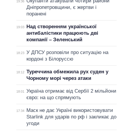
Окупанти атакували чотири райони
19:36
Дніпропетровщини, є жертви і
поранені
Над створенням української
19:03
антибалістики працюють дві
компанії – Зеленський
У ДПСУ розповіли про ситуацію на
18:23
кордоні з Білоруссю
Туреччина обмежила рух суден у
18:12
Чорному морі через атаки
Україна отримає від Сербії 2 мільйони
18:01
євро: на що спрямують
Маск не дає Україні використовувати
17:34
Starlink для ударів по рф і закликає до
угоди