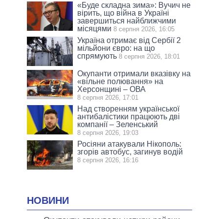
«Буде складна зима»: Вучич не
вірить, що війна в Україні
завершиться найближчими
місяцями
8 серпня 2026, 16:05
Україна отримає від Сербії 2
мільйони євро: на що
спрямують
8 серпня 2026, 18:01
Окупанти отримали вказівку на
«вільне полювання» на
Херсонщині – ОВА
8 серпня 2026, 17:01
Над створенням української
антибалістики працюють дві
компанії – Зеленський
8 серпня 2026, 19:03
Росіяни атакували Нікополь:
згорів автобус, загинув водій
8 серпня 2026, 16:16
НОВИНИ