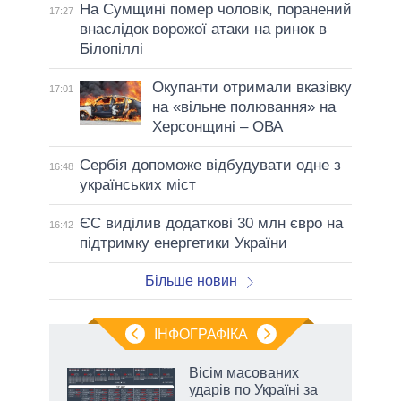
На Сумщині помер чоловік, поранений
17:27
внаслідок ворожої атаки на ринок в
Білопіллі
Окупанти отримали вказівку
17:01
на «вільне полювання» на
Херсонщині – ОВА
Сербія допоможе відбудувати одне з
16:48
українських міст
ЄС виділив додаткові 30 млн євро на
16:42
підтримку енергетики України
Більше новин
ІНФОГРАФІКА
 як
Вісім масованих
и за
ударів по Україні за