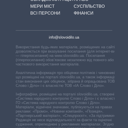
МЕРИ МІСТ
СУСПІЛЬСТВО
ВСІ ПЕРСОНИ
ФІНАНСИ
info@slovoidilo.ua
Використання будь-яких матеріалів, розміщених на сайті,
дозволяється при вказуванні посилання (для інтернет-видань
— гіперпосилання) на www.slovoidilo.ua. Посилання
(гіперпосилання) обов’язкове незалежно від повного або
часткового використання матеріалів.
Аналітична інформація про обіцянки політиків і чиновників,
що розміщені на порталі slovoidilo.ua, а також інформація про
стан виконання цих обіцянок, зібрана й опрацьована ТОВ «ІА
Слово і Діло» і є власністю ТОВ «ІА Слово і Діло».
Інфографіки, розміщені на порталі slovoidilo.ua, створені ГО
«Система народного контролю Слово і Діло» і є власністю
ГО «Система народного контролю Слово і Діло».
Матеріали, відмічені значками, публікуються на правах
реклами: «Промо», «Новини компаній», «Позиція»,
«Партнерський матеріал», «Спецпроєкт», «За підтримки».
Редакція не несе відповідальності за факти та оціночні
судження, оприлюднені у рекламних матеріалах. Згідно з