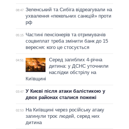
Зеленський та Сибіга відреагували на
08:47
ухвалення «пекельних санкцій» проти
рф
Частині пенсіонерів та отримувачів
05:15
соцвиплат треба змінити банк до 15
вересня: кого це стосується
Серед загиблих 4-річна
04:51
дитина: у ДСНС уточнили
наслідки обстрілу на
Київщині
У Києві після атаки балістикою у
03:47
двох районах сталися пожежі
На Київщині через російську атаку
02:53
загинули троє людей, серед них
дитина