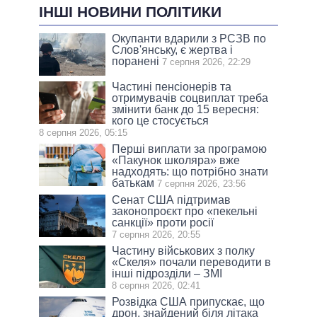
ІНШІ НОВИНИ ПОЛІТИКИ
Окупанти вдарили з РСЗВ по
Слов'янську, є жертва і
поранені
7 серпня 2026, 22:29
Частині пенсіонерів та
отримувачів соцвиплат треба
змінити банк до 15 вересня:
кого це стосується
8 серпня 2026, 05:15
Перші виплати за програмою
«Пакунок школяра» вже
надходять: що потрібно знати
батькам
7 серпня 2026, 23:56
Сенат США підтримав
законопроєкт про «пекельні
санкції» проти росії
7 серпня 2026, 20:55
Частину військових з полку
«Скеля» почали переводити в
інші підрозділи – ЗМІ
8 серпня 2026, 02:41
Розвідка США припускає, що
дрон, знайдений біля літака