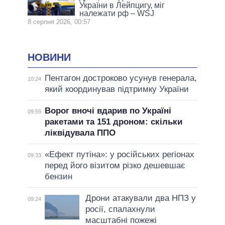
України в Лейпцигу, міг
належати рф – WSJ
8 серпня 2026, 00:57
НОВИНИ
Пентагон достроково усунув генерала,
10:24
який координував підтримку України
Ворог вночі вдарив по Україні
09:59
ракетами та 151 дроном: скільки
ліквідувала ППО
«Ефект путіна»: у російських регіонах
09:33
перед його візитом різко дешевшає
бензин
Дрони атакували два НПЗ у
09:24
росії, спалахнули
масштабні пожежі