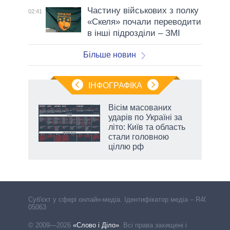
Частину військових з полку
02:41
«Скеля» почали переводити
в інші підрозділи – ЗМІ
Більше новин
ІНФОГРАФІКА
 5
Вісім масованих
вго
ударів по Україні за
літо: Київ та область
стали головною
ціллю рф
аспі
Cуб'єкт у сфері онлайн-медіа. Ідентифікатор медіа – R40-
05063
© 2009—2026
«Слово і Діло»
.
Всі права захищені і