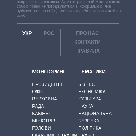
охороняються законом. Адміністрація сайту залишає за
собою право не погоджуватися з інформацією, яка
публікується на сайті, власниками або авторами якої є треті
особи.
УКР
РОС
ПРО НАС
КОНТАКТИ
ПРАВИЛА
МОНІТОРИНГ
ТЕМАТИКИ
ПРЕЗИДЕНТ І
БІЗНЕС
ОФІС
ЕКОНОМІКА
ВЕРХОВНА
КУЛЬТУРА
РАДА
НАУКА
КАБІНЕТ
НАЦІОНАЛЬНА
МІНІСТРІВ
БЕЗПЕКА
ГОЛОВИ
ПОЛІТИКА
ОБЛАДМІНІСТРАЦІЙ
ПРАВО