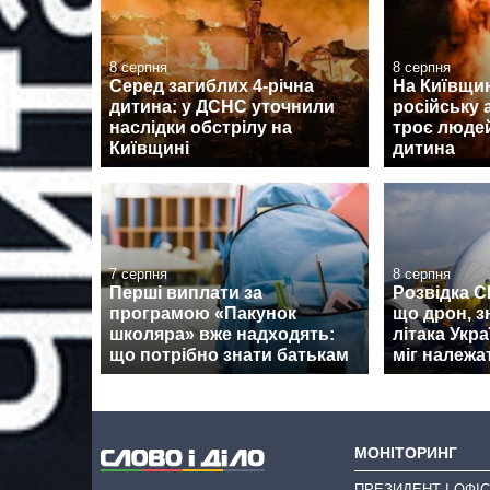
8 серпня
8 серпня
Серед загиблих 4-річна
На Київщин
дитина: у ДСНС уточнили
російську 
наслідки обстрілу на
троє людей
Київщині
дитина
7 серпня
8 серпня
Перші виплати за
Розвідка 
програмою «Пакунок
що дрон, з
школяра» вже надходять:
літака Укра
що потрібно знати батькам
міг належа
МОНІТОРИНГ
ПРЕЗИДЕНТ І ОФІС