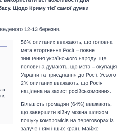
асу. Щодо Криму тієї самої думки
веденого 12-13 березня.
56% опитаних вважають, що головна
мета вторгнення Росії – повне
знищення українського народу. Ще
половина думають, що мета – окупація
України та приєднання до Росії. Усього
2% опитаних вважають, що Росія
кав
націлена на захист російськомовних.
ти,
Як за 10 років
Більшість громадян (64%) вважають,
змінилася кількість
вступників на
що завершити війну можна шляхом
бакалаврат,
пошуку компромісів на переговорах із
магістратуру та
аспірантуру
залученням інших країн. Майже