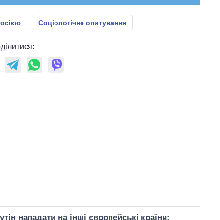
Росією
Соціологічне опитування
ділитися:
утін нападати на інші європейські країни: