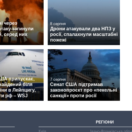
і через
8 серпня
атаку загинули
Дрони атакували два НПЗ у
, серед них
росії, спалахнули масштабні
пожежі
США припускає,
7 серпня
найдений біля
Сенат США підтримав
їни в Лейпцигу,
законопроєкт про «пекельні
ти рф – WSJ
санкції» проти росії
РЕГІОНИ
Київ
Івано-Франківська обл