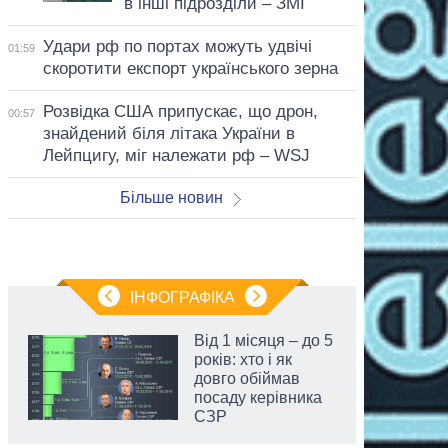
в інші підрозділи – ЗМІ
Удари рф по портах можуть удвічі
01:59
скоротити експорт українського зерна
Розвідка США припускає, що дрон,
00:57
знайдений біля літака України в
Лейпцигу, міг належати рф – WSJ
Більше новин
ІНФОГРАФІКА
Від 1 місяця – до 5
років: хто і як
довго обіймав
посаду керівника
СЗР