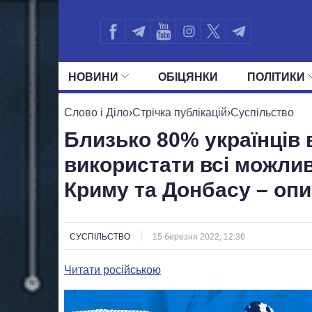
НОВИНИ
ОБIЦЯНКИ
ПОЛIТИКИ
УСІ ПОЛІТИКИ
ПРЕЗИДЕНТ І ОФ
Слово і Діло
›
Стрічка публікацій
›
Суспільство
Близько 80% українців 
використати всі можли
Криму та Донбасу – оп
СУСПІЛЬСТВО
15 березня 2022, 12:36
Читати російською