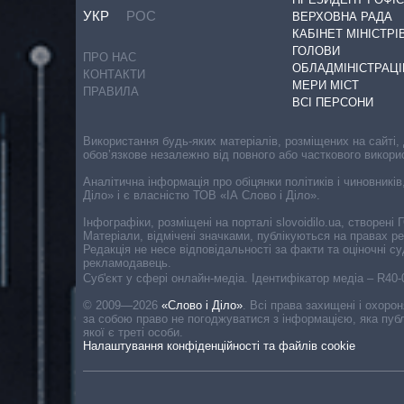
УКР
РОС
ВЕРХОВНА РАДА
КАБІНЕТ МІНІСТРІ
ГОЛОВИ
ПРО НАС
ОБЛАДМІНІСТРАЦІ
КОНТАКТИ
МЕРИ МІСТ
ПРАВИЛА
ВСІ ПЕРСОНИ
Використання будь-яких матеріалів, розміщених на сайті,
обов’язкове незалежно від повного або часткового викори
Аналітична інформація про обіцянки політиків і чиновників
Діло» і є власністю ТОВ «ІА Слово і Діло».
Інфографіки, розміщені на порталі slovoidilo.ua, створен
Матеріали, відмічені значками, публікуються на правах р
Редакція не несе відповідальності за факти та оціночні 
рекламодавець.
Cуб'єкт у сфері онлайн-медіа. Ідентифікатор медіа – R40
© 2009—2026
«Слово і Діло»
.
Всі права захищені і охоро
за собою право не погоджуватися з інформацією, яка публ
якої є треті особи.
Налаштування конфіденційності та файлів cookie