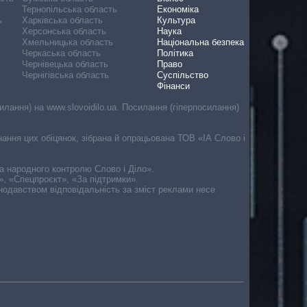
Тернопільська область
Економіка
ь
Харківська область
Культура
Херсонська область
Наука
Хмельницька область
Національна безпека
Черкаська область
Політика
Чернівецька область
Право
Чернігівська область
Суспільство
Фінанси
лання) на www.slovoidilo.ua. Посилання (гіперпосилання)
онання цих обіцянок, зібрана й опрацьована ТОВ «ІА Слово і
ма народного контролю Слово і Діло».
», «Спецпроєкт», «За підтримки».
онодавством відповідальність за зміст реклами несе