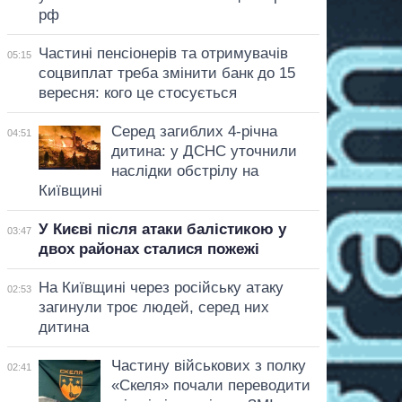
рф
Частині пенсіонерів та отримувачів
05:15
соцвиплат треба змінити банк до 15
вересня: кого це стосується
Серед загиблих 4-річна
04:51
дитина: у ДСНС уточнили
наслідки обстрілу на
Київщині
У Києві після атаки балістикою у
03:47
двох районах сталися пожежі
На Київщині через російську атаку
02:53
загинули троє людей, серед них
дитина
Частину військових з полку
02:41
«Скеля» почали переводити