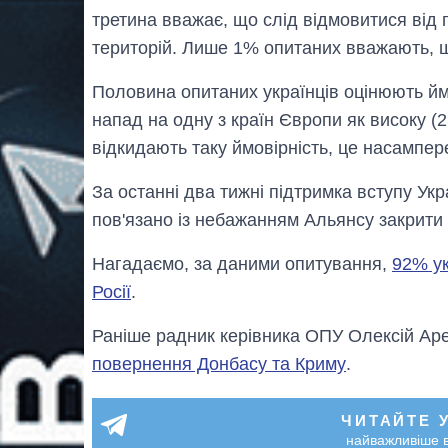
третина вважає, що слід відмовитися від 
територій. Лише 1% опитаних вважають, щ
Половина опитаних українців оцінюють ймо
напад на одну з країн Європи як високу 
відкидають таку ймовірність, це насампер
За останні два тижні підтримка вступу Ук
пов'язано із небажанням Альянсу закрити
Нагадаємо, за даними опитування,
92% ук
Росії
.
Раніше радник керівника ОПУ Олексій Ар
повернення Донбасу та Криму
.
ЧИТАЙТЕ 
найважливіше в