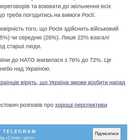
переговорів та воювати до звільнення всіх
о треба погодитись на вимоги Росії.
вірність того, що Росія здійснить військовий
(25%) чи середню (26%). Лише 22% взагалі
ед старші люди.
раїни до НАТО знизилася з 76% до 72%. Це
 небо над Україною.
раїнців вірять, що Україна зможе відбити напад
естович розповів про
хороші перспективи
У TELEGRAM
Підписатися
ід «Слово і діло»