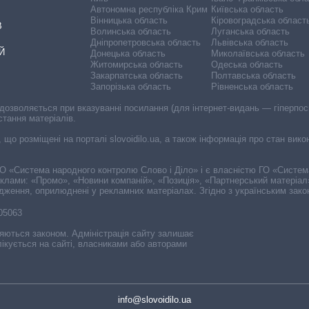
Автономна республіка Крим
Київська область
Вінницька область
Кіровоградська област
В
Волинська область
Луганська область
Дніпропетровська область
Львівська область
Й
Донецька область
Миколаївська область
Житомирська область
Одеська область
Закарпатська область
Полтавська область
Запорізька область
Рівненська область
 дозволяється при вказуванні посилання (для інтернет-видань — гіперпоси
стання матеріалів.
, що розміщені на порталі slovoidilo.ua, а також інформація про стан вик
і ГО «Система народного контролю Слово і Діло» і є власністю ГО «Систе
еклами: «Промо», «Новини компаній», «Позиція», «Партнерський матеріал
судження, оприлюднені у рекламних матеріалах. Згідно з українським зак
-05063
няються законом. Адміністрація сайту залишає
ікується на сайті, власниками або авторами
info@slovoidilo.ua