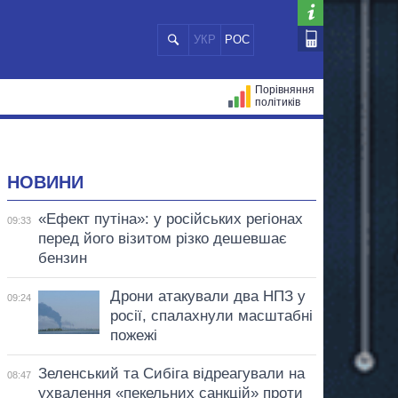
УКР
РОС
Порівняння
політиків
ЦІЙ
МЕРИ МІСТ
ВСІ ПЕРСОНИ
НОВИНИ
«Ефект путіна»: у російських регіонах
09:33
перед його візитом різко дешевшає
бензин
Дрони атакували два НПЗ у
09:24
росії, спалахнули масштабні
пожежі
Зеленський та Сибіга відреагували на
08:47
ухвалення «пекельних санкцій» проти