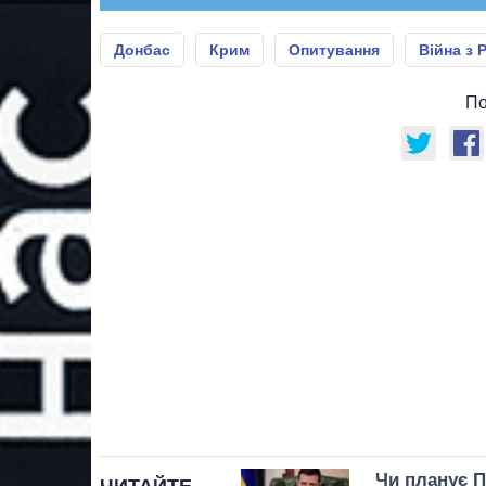
Донбас
Крим
Опитування
Війна з 
По
Чи планує П
ЧИТАЙТЕ