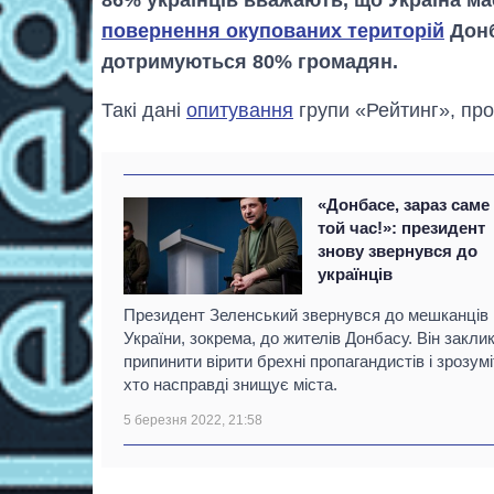
повернення окупованих територій
Донб
дотримуються 80% громадян.
Такі дані
опитування
групи «Рейтинг», про
«Донбасе, зараз саме
той час!»: президент
знову звернувся до
українців
Президент Зеленський звернувся до мешканців
України, зокрема, до жителів Донбасу. Він закли
припинити вірити брехні пропагандистів і зрозумі
хто насправді знищує міста.
5 березня 2022, 21:58