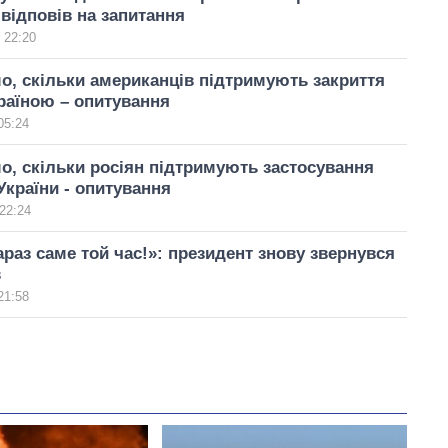
відповів на запитання
 22:20
о, скільки американців підтримують закриття
раїною – опитування
05:24
о, скільки росіян підтримують застосування
України - опитування
22:24
араз саме той час!»: президент знову звернувся
в
21:58