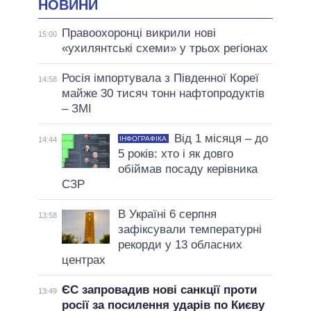
НОВИНИ
Правоохоронці викрили нові
15:00
«ухилянтські схеми» у трьох регіонах
Росія імпортувала з Південної Кореї
14:58
майже 30 тисяч тонн нафтопродуктів
– ЗМІ
Від 1 місяця – до
ІНФОГРАФІКА
14:44
5 років: хто і як довго
обіймав посаду керівника
СЗР
В Україні 6 серпня
13:58
зафіксували температурні
рекорди у 13 обласних
центрах
ЄС запровадив нові санкції проти
13:49
росії за посилення ударів по Києву