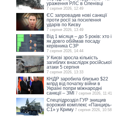
ураження РЛС в Оленівці
7 серпня 2026, 12:49
ЄС запровадив нові санкції
проти росії за посилення
ударів по Києву
7 серпня 2026, 13:49
Від 1 місяця – до 5 років: хто і
як довго обіймав посаду
керівника СЗР
7 серпня 2026, 14:44
У Києві зросла кількість
загиблих внаслідок російської
атаки 5 серпня
7 серпня 2026, 13:33
КНДР заробила близько $22
млрд від початку війни в
Україні попри міжнародні
санкції – ЗМІ
7 серпня 2026, 11:41
Спецпідрозділ ГУР знищив
ворожий комплекс «Панцирь-
С1» у Криму
7 серпня 2026, 10:58