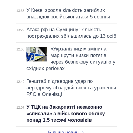
У Києві зросла кількість загиблих
13:33
внаслідок російської атаки 5 серпня
Атака рф на Сумщину: кількість
13:22
постраждалих збільшилась до 13 осіб
«Укрзалізниця» змінила
12:58
маршрути низки потягів
через безпекову ситуацію у
східних регіонах
Генштаб підтвердив удар по
12:49
аеродрому «Гвардійське» та ураження
РЛС в Оленівці
У ТЦК на Закарпатті незаконно
12:07
«списали» з військового обліку
понад 1,5 тисячі чоловіків
Більше новин