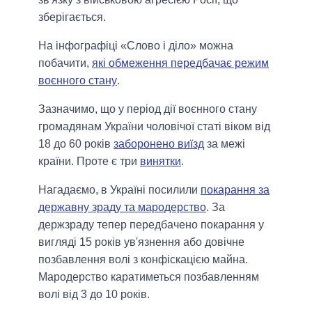
зберігається.
На інфографіці «Слово і діло» можна
побачити,
які обмеження передбачає режим
воєнного стану
.
Зазначимо, що у період дії воєнного стану
громадянам України чоловічої статі віком від
18 до 60 років
заборонено виїзд
за межі
країни. Проте є три
винятки
.
Нагадаємо, в Україні посилили
покарання за
державну зраду та мародерство
. За
держзраду тепер передбачено покарання у
вигляді 15 років ув'язнення або довічне
позбавлення волі з конфіскацією майна.
Мародерство каратиметься позбавленням
волі від 3 до 10 років.