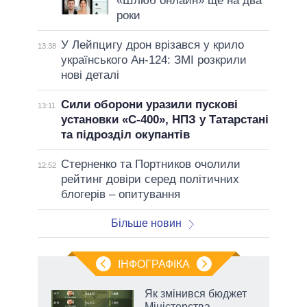
«Шлюб онлайн» ще на два
роки
У Лейпцигу дрон врізався у крило
13:38
українського Ан-124: ЗМІ розкрили
нові деталі
Сили оборони уразили пускові
13:11
установки «С-400», НПЗ у Татарстані
та підрозділ окупантів
Стерненко та Портников очолили
12:52
рейтинг довіри серед політичних
блогерів – опитування
Більше новин
ІНФОГРАФІКА
 5
Як змінився бюджет
вго
Міністерства