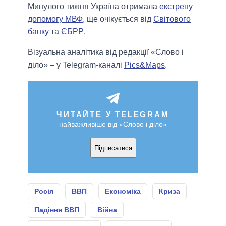
Минулого тижня Україна отримала
екстрену
допомогу МВФ
, ще очікується від
Світового
банку
та
ЄБРР
.
Візуальна аналітика від редакції «Слово і
діло» – у Telegram-каналі
Pics&Maps
.
ЧИТАЙТЕ У TELEGRAM
найважливіше від «Слово і діло»
Підписатися
Росія
ВВП
Економіка
Криза
Падіння ВВП
Війна