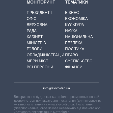
МОНІТОРИНГ
ТЕМАТИКИ
ПРЕЗИДЕНТ І
БІЗНЕС
ОФІС
ЕКОНОМІКА
ВЕРХОВНА
КУЛЬТУРА
РАДА
НАУКА
КАБІНЕТ
НАЦІОНАЛЬНА
МІНІСТРІВ
БЕЗПЕКА
ГОЛОВИ
ПОЛІТИКА
ОБЛАДМІНІСТРАЦІЙ
ПРАВО
МЕРИ МІСТ
СУСПІЛЬСТВО
ВСІ ПЕРСОНИ
ФІНАНСИ
info@slovoidilo.ua
Використання будь-яких матеріалів, розміщених на сайті,
дозволяється при вказуванні посилання (для інтернет-видань
— гіперпосилання) на www.slovoidilo.ua. Посилання
(гіперпосилання) обов’язкове незалежно від повного або
часткового використання матеріалів.