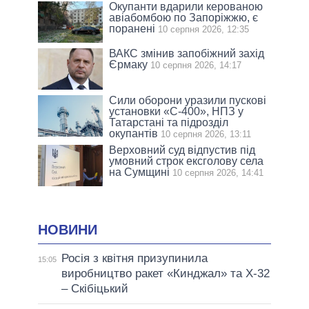
Окупанти вдарили керованою
авіабомбою по Запоріжжю, є
поранені
10 серпня 2026, 12:35
ВАКС змінив запобіжний захід
Єрмаку
10 серпня 2026, 14:17
Сили оборони уразили пускові
установки «С-400», НПЗ у
Татарстані та підрозділ
окупантів
10 серпня 2026, 13:11
Верховний суд відпустив під
умовний строк ексголову села
на Сумщині
10 серпня 2026, 14:41
НОВИНИ
Росія з квітня призупинила
15:05
виробництво ракет «Кинджал» та Х-32
– Скібіцький