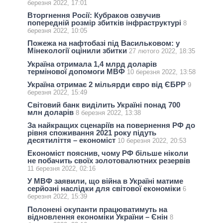
березня 2022, 17:01
Вторгнення Росії: Кубраков озвучив
попередній розмір збитків інфраструктурі
8
березня 2022, 10:05
Пожежа на нафтобазі під Васильковом: у
Мінекології оцінили збитки
27 лютого 2022, 18:35
Україна отримала 1,4 млрд доларів
термінової допомоги МВФ
10 березня 2022, 13:58
Україна отримає 2 мільярди євро від ЄБРР
9
березня 2022, 15:49
Світовий банк виділить Україні понад 700
млн доларів
8 березня 2022, 13:38
За найкращих сценаріїв на повернення РФ до
рівня споживання 2021 року підуть
десятиліття – економіст
10 березня 2022, 20:53
Економіст пояснив, чому РФ більше ніколи
не побачить своїх золотовалютних резервів
11 березня 2022, 02:16
У МВФ заявили, що війна в Україні матиме
серйозні наслідки для світової економіки
6
березня 2022, 15:39
Полонені окупанти працюватимуть на
відновлення економіки України – Єнін
8