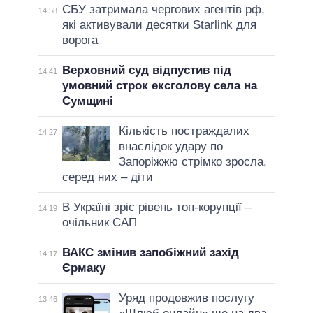
СБУ затримала чергових агентів рф,
14:58
які активували десятки Starlink для
ворога
Верховний суд відпустив під
14:41
умовний строк ексголову села на
Сумщині
Кількість постраждалих
14:27
внаслідок удару по
Запоріжжю стрімко зросла,
серед них – діти
В Україні зріс рівень топ-корупції –
14:19
очільник САП
ВАКС змінив запобіжний захід
14:17
Єрмаку
Уряд продовжив послугу
13:46