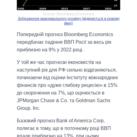
Source: Bloomberg Economics
Зображення максимального розміру (відкриється в новому
вікні)
Попередній прогноз Bloomberg Economics
передбачає падіння ВВП Росії за весь рік
приблизно на 9% у 2022 році.
У той же час прогнози економістів на
наступний рік для РФ сильно відрізняються,
починаючи від оцінки Інституту міжнародних
фінансів про «дуже глибоку рецесію» в 15%
до скорочення на 7%, що оцінюється в
JPMorgan Chase & Co. та Goldman Sachs
Group. Inc.
Базовий прогноз Bank of America Corp.
полягає в тому, що в поточному році ВВП
впаде приблизно на 13%, при цьому