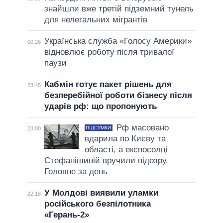
знайшли вже третій підземний тунель
для нелегальних мігрантів
Українська служба «Голосу Америки»
00:26
відновлює роботу після тривалої
паузи
Кабмін готує пакет рішень для
23:45
безперебійної роботи бізнесу після
ударів рф: що пропонують
Рф масовано
ПІДСУМКИ
23:00
вдарила по Києву та
області, а експосолці
Стефанішиній вручили підозру.
Головне за день
У Молдові виявили уламки
22:18
російського безпілотника
«Герань-2»