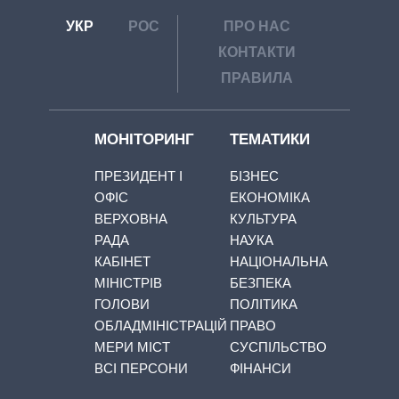
УКР
РОС
ПРО НАС
КОНТАКТИ
ПРАВИЛА
МОНІТОРИНГ
ТЕМАТИКИ
ПРЕЗИДЕНТ І
БІЗНЕС
ОФІС
ЕКОНОМІКА
ВЕРХОВНА
КУЛЬТУРА
РАДА
НАУКА
КАБІНЕТ
НАЦІОНАЛЬНА
МІНІСТРІВ
БЕЗПЕКА
ГОЛОВИ
ПОЛІТИКА
ОБЛАДМІНІСТРАЦІЙ
ПРАВО
МЕРИ МІСТ
СУСПІЛЬСТВО
ВСІ ПЕРСОНИ
ФІНАНСИ