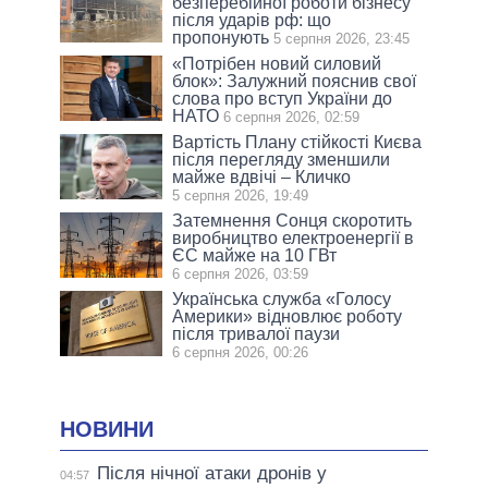
безперебійної роботи бізнесу
після ударів рф: що
пропонують
5 серпня 2026, 23:45
«Потрібен новий силовий
блок»: Залужний пояснив свої
слова про вступ України до
НАТО
6 серпня 2026, 02:59
Вартість Плану стійкості Києва
після перегляду зменшили
майже вдвічі – Кличко
5 серпня 2026, 19:49
Затемнення Сонця скоротить
виробництво електроенергії в
ЄС майже на 10 ГВт
6 серпня 2026, 03:59
Українська служба «Голосу
Америки» відновлює роботу
після тривалої паузи
6 серпня 2026, 00:26
НОВИНИ
Після нічної атаки дронів у
04:57