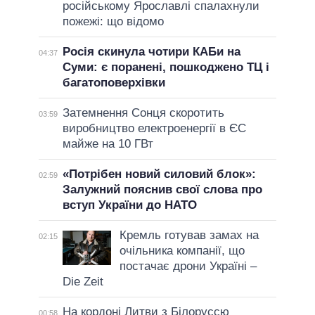
російському Ярославлі спалахнули
пожежі: що відомо
Росія скинула чотири КАБи на
04:37
Суми: є поранені, пошкоджено ТЦ і
багатоповерхівки
Затемнення Сонця скоротить
03:59
виробництво електроенергії в ЄС
майже на 10 ГВт
«Потрібен новий силовий блок»:
02:59
Залужний пояснив свої слова про
вступ України до НАТО
Кремль готував замах на
02:15
очільника компанії, що
постачає дрони Україні –
Die Zeit
На кордоні Литви з Білоруссю
00:58