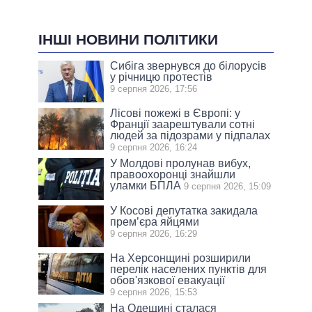
ІНШІ НОВИНИ ПОЛІТИКИ
Сибіга звернувся до білорусів
у річницю протестів
9 серпня 2026, 17:56
Лісові пожежі в Європі: у
Франції заарештували сотні
людей за підозрами у підпалах
9 серпня 2026, 16:24
У Молдові пролунав вибух,
правоохоронці знайшли
уламки БПЛА
9 серпня 2026, 15:09
У Косові депутатка закидала
прем’єра яйцями
9 серпня 2026, 16:29
На Херсонщині розширили
перелік населених пунктів для
обов'язкової евакуації
9 серпня 2026, 15:53
На Одещині сталася