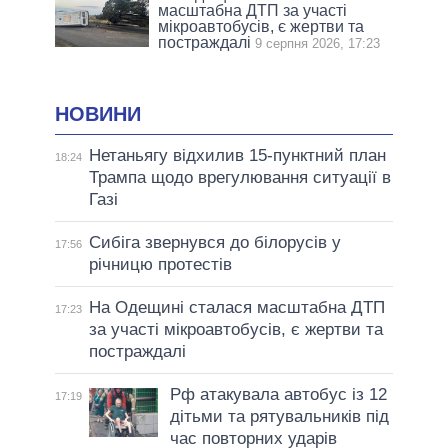
масштабна ДТП за участі
мікроавтобусів, є жертви та
постраждалі
9 серпня 2026, 17:23
НОВИНИ
Нетаньягу відхилив 15-пунктний план
18:24
Трампа щодо врегулювання ситуації в
Газі
Сибіга звернувся до білорусів у
17:56
річницю протестів
На Одещині сталася масштабна ДТП
17:23
за участі мікроавтобусів, є жертви та
постраждалі
Рф атакувала автобус із 12
17:19
дітьми та рятувальників під
час повторних ударів