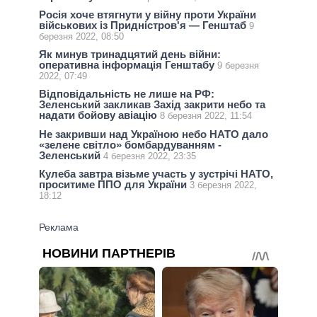
Росія хоче втягнути у війну проти України
військових із Придністров'я — Генштаб
9
березня 2022, 08:50
Як минув тринадцятий день війни:
оперативна інформація Генштабу
9 березня
2022, 07:49
Відповідальність не лише на РФ:
Зеленський закликав Захід закрити небо та
надати бойову авіацію
8 березня 2022, 11:54
Не закривши над Україною небо НАТО дало
«зелене світло» бомбардуванням -
Зеленський
4 березня 2022, 23:35
Кулеба завтра візьме участь у зустрічі НАТО,
проситиме ППО для України
3 березня 2022,
18:12