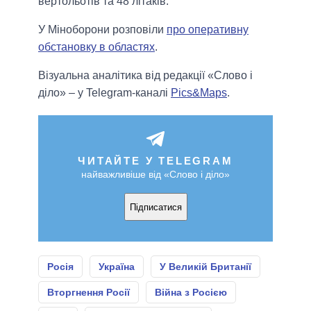
вертольотів та 48 літаків.
У Міноборони розповіли
про оперативну
обстановку в областях
.
Візуальна аналітика від редакції «Слово і
діло» – у Telegram-каналі
Pics&Maps
.
ЧИТАЙТЕ У TELEGRAM
найважливіше від «Слово і діло»
Підписатися
Росія
Україна
У Великій Британії
Вторгнення Росії
Війна з Росією