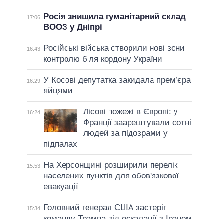
Росія знищила гуманітарний склад
17:06
ВООЗ у Дніпрі
Російські війська створили нові зони
16:43
контролю біля кордону України
У Косові депутатка закидала прем’єра
16:29
яйцями
Лісові пожежі в Європі: у
16:24
Франції заарештували сотні
людей за підозрами у
підпалах
На Херсонщині розширили перелік
15:53
населених пунктів для обов'язкової
евакуації
Головний генерал США застеріг
15:34
команду Трампа від ескалації з Іраном